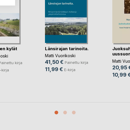
Länsirajan tarinoita.
en kylät
Juoksuh
uussuo
Matti Vuorikoski
koski
Matti Vuo
41,50 €
Painettu kirja
Painettu kirja
20,95 
11,99 €
E-kirja
-kirja
10,99 