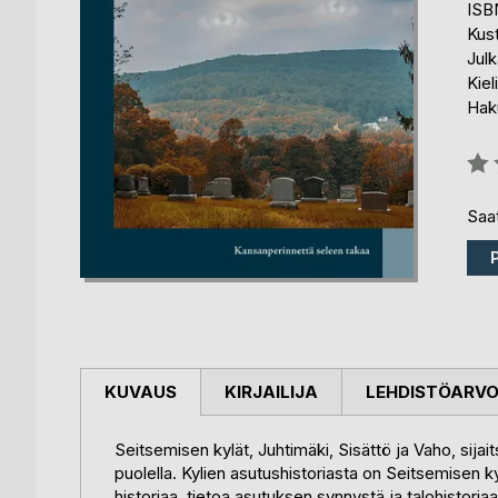
ISB
Kus
Julk
Kiel
Haku
Arvo
0%
Saat
KUVAUS
KIRJAILIJA
LEHDISTÖARV
Seitsemisen kylät, Juhtimäki, Sisättö ja Vaho, sijaits
puolella. Kylien asutushistoriasta on Seitsemisen kyl
historiaa, tietoa asutuksen synnystä ja talohistoriaa