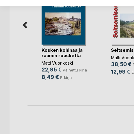
Kosken kohinaa ja
Seitsemis
raamin rousketta
n imussa
Matti Vuori
Matti Vuorikoski
38,50 €
nen
22,95 €
Painettu kirja
12,99 €
nettu kirja
E
8,49 €
E-kirja
rja