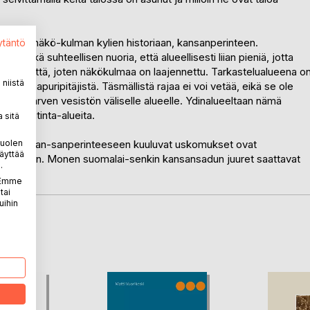
yhden näkö-kulman kylien historiaan, kansanperinteen.
ytäntö
sekä suhteellisen nuoria, että alueellisesti liian pieniä, jotta
nperinnettä, joten näkökulmaa on laajennettu. Tarkastelualueena o
niistä
myös naapuripitäjistä. Täsmällistä rajaa ei voi vetää, eikä se ole
a Näsijärven vesistön väliselle alueelle. Ydinalueeltaan nämä
den nautinta-alueita.
 sitä
Useimmat an-sanperinteeseen kuuluvat uskomukset ovat
puolen
äyttää
lisiin oloihin. Monen suomalai-senkin kansansadun juuret saattavat
.
. Emme
tai
uihin
LA