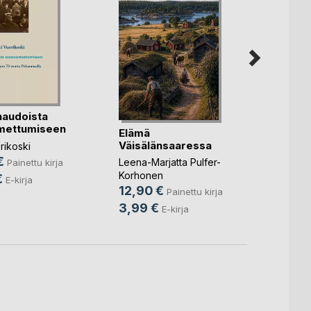
Armas
audoista
Tyytyv
mettumiseen
Elämä
Leena P
Väisälänsaaressa
rikoski
24,0
€
Leena-Marjatta Pulfer-
Painettu kirja
9,49
Korhonen
€
E-kirja
12,90 €
Painettu kirja
3,99 €
E-kirja