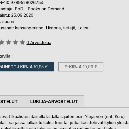
N-13: 9789528026754
tantaja: BoD - Books on Demand
aistu: 25.09.2020
i: suomi
sanat: kansanperinne, Historia, tietäjä, Loitsu
stelu::
0
Arvostelua
avilla::
PAINETTU KIRJA
51,95 €
E-KIRJA
10,99 €
OSTELUT
LUKIJA-ARVOSTELUT
evat Ikaalisten itäisellä laidalla sijaiten osin Ylöjärven (ent. Kuru)
ät -sarjassa julkaistu kaksi teosta, jotka käsittelevät kylien yleist
 selvittämällä keitä talossa on asunut ja milloin he ovat taloa