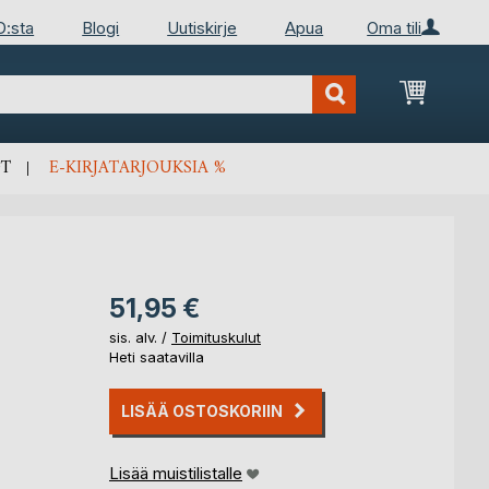
D:sta
Blogi
Uutiskirje
Apua
Oma tili
Ostosko
T
E-KIRJATARJOUKSIA %
51,95 €
sis. alv. /
Toimituskulut
Heti saatavilla
LISÄÄ OSTOSKORIIN
Lisää muistilistalle