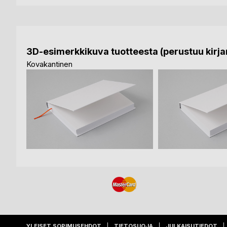
3D-esimerkkikuva tuotteesta (perustuu kirjan
Kovakantinen
YLEISET SOPIMUSEHDOT
TIETOSUOJA
JULKAISUTIEDOT