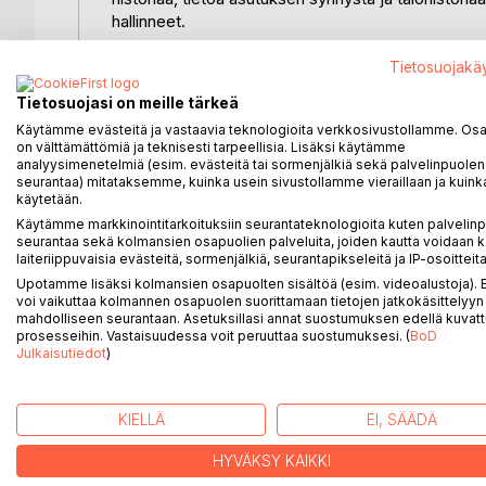
hallinneet.
Tämä teos täydentää sarjan tuomalla mukaan vielä 
Tietosuojakä
Kansanperinteen näkökulmasta Seitsemisen kylät ovat 
Tietosuojasi on meille tärkeä
niissä olisi syntynyt kovinkaan omintakeista kansa
Käytämme evästeitä ja vastaavia teknologioita verkkosivustollamme. Osa 
entisen Suur-Ikaalisten alue, mutta vaikut-teita on 
on välttämättömiä ja teknisesti tarpeellisia. Lisäksi käytämme
tarpeenkaan. Kirja painottuu Kyrösjärven vesistön j
analyysimenetelmiä (esim. evästeitä tai sormenjälkiä sekä palvelinpuolen
vastaavat Kyrösjärven itäpuolen rantakylien eräkau
seurantaa) mitataksemme, kuinka usein sivustollamme vieraillaan ja kuinka
käytetään.
Sinänsä kansanperinne on hyvin kansainvälistä. 
Käytämme markkinointitarkoituksiin seurantateknologioita kuten palvelin
seurantaa sekä kolmansien osapuolien palveluita, joiden kautta voidaan k
maailmanlaajuisia, mutta niitä on sovellettu paikal
laiteriippuvaisia evästeitä, sormenjälkiä, seurantapikseleitä ja IP-osoitteita
olla Egyptissä, Kreikassa tai jopa Intiassa.
Upotamme lisäksi kolmansien osapuolten sisältöä (esim. videoalustoja)
voi vaikuttaa kolmannen osapuolen suorittamaan tietojen jatkokäsittelyyn 
mahdolliseen seurantaan. Asetuksillasi annat suostumuksen edellä kuvatt
prosesseihin. Vastaisuudessa voit peruuttaa suostumuksesi. (
BoD
Julkaisutiedot
)
LISÄÄ KIRJOJA B
o
D:L
KIELLÄ
EI, SÄÄDÄ
HYVÄKSY KAIKKI