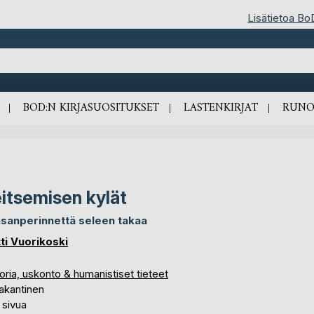
Lisätietoa Bo
BOD:N KIRJASUOSITUKSET
LASTENKIRJAT
RUNO
itsemisen kylät
sanperinnettä seleen takaa
ti Vuorikoski
oria, uskonto & humanistiset tieteet
akantinen
 sivua