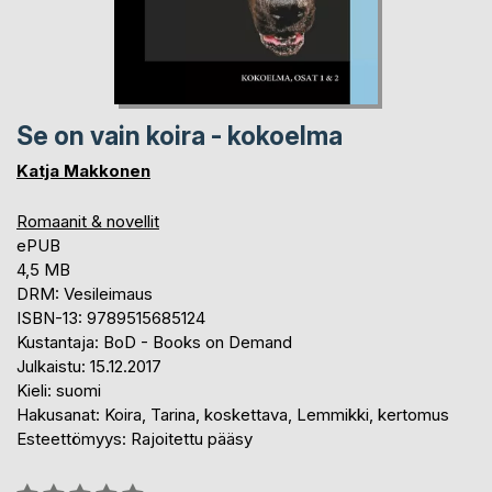
Se on vain koira - kokoelma
Katja Makkonen
Romaanit & novellit
ePUB
4,5 MB
DRM: Vesileimaus
ISBN-13: 9789515685124
Kustantaja: BoD - Books on Demand
Julkaistu: 15.12.2017
Kieli: suomi
Hakusanat: Koira, Tarina, koskettava, Lemmikki, kertomus
Esteettömyys: Rajoitettu pääsy
Arvostelu::