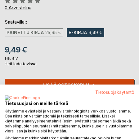
0%
0
Arvostelua
Saatavilla::
PAINETTU KIRJA
25,95 €
E-KIRJA
9,49 €
9,49 €
sis. alv.
Heti ladattavissa
LISÄÄ OSTOSKORIIN
Tietosuojakäytäntö
Lisää muistilistalle
Tietosuojasi on meille tärkeä
Arvostele tuote
Käytämme evästeitä ja vastaavia teknologioita verkkosivustollamme.
Osa niistä on välttämättömiä ja teknisesti tarpeellisia. Lisäksi
käytämme analyysimenetelmiä (esim. evästeitä tai sormenjälkiä sekä
palvelinpuolen seurantaa) mitataksemme, kuinka usein sivustollamme
vieraillaan ja kuinka sitä käytetään.
Käytämme markkinointitarkoituksiin seurantateknologioita kuten