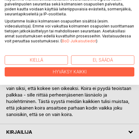
palvelinpuolen seurantaa sekä kolmansien osapuolien palveluita,
joiden kautta voidaan käyttää laiteriippuvaisia evästeitä, sormenjälkiä,
seurantapikseleitä ja IP-osoitteita.
KUVAUS
Upotamme lisäksi kolmansien osapuolten sisältöä (esim.
videoalustoja). Emme voi vaikuttaa kolmannen osapuolen suorittamaan
tietojen jatkokäsittelyyn tai mahdolliseen seurantaan. Asetuksillasi
Jokainen koira on tarinan arvoinen.
annat suostumuksen edellä kuvattuihin prosesseihin. Vastaisuudessa
voit peruuttaa suostumuksesi. (
BoD Julkaisutiedot
)
Nämä 17 tarinaa ovat syntyneet tapahtumista tosielämässä.
Tarinat ovat hyvin erilaisia keskenään, mutta jokaisessa
KIELLÄ
EI, SÄÄDÄ
tarinassa on yhdistävänä tekijänä koira. Kun suhde koiraan
on kunnossa siitä voi seurata uskomattomia kokemuksia.
HYVÄKSY KAIKKI
Koira on lemmikki ja perheenjäsen, joka voi pitää
elämänsyrjässä kiinni vaikeinakin hetkinä. Koira tekee sen
vain siksi, että kokee sen oikeaksi. Koira ei pyydä teoistaan
palkkaa - sille riittää perheenjäsenen läsnäolo ja
huolehtiminen. Tästä syystä meidän kaikkien tulisi muistaa,
että jokainen koira ansaitsee parhaan kodin vaikka joku
sanoisikin, että se on vain koira.
KIRJAILIJA