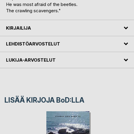
He was most afraid of the beetles.
The crawling scavengers."
KIRJAILIJA
LEHDISTÖARVOSTELUT
LUKIJA-ARVOSTELUT
LISÄÄ KIRJOJA B
o
D:LLA