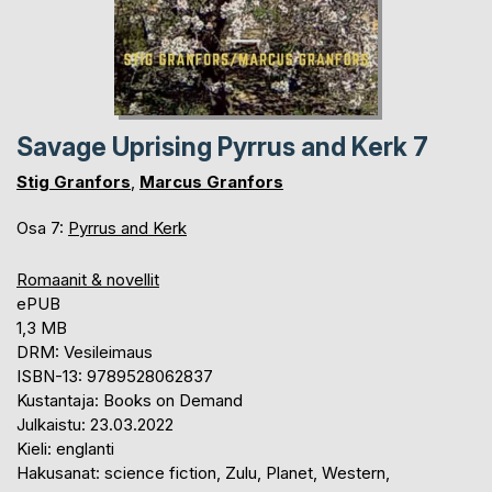
Savage Uprising Pyrrus and Kerk 7
Stig Granfors
,
Marcus Granfors
Osa 7:
Pyrrus and Kerk
Romaanit & novellit
ePUB
1,3 MB
DRM: Vesileimaus
ISBN-13: 9789528062837
Kustantaja: Books on Demand
Julkaistu: 23.03.2022
Kieli: englanti
Hakusanat: science fiction, Zulu, Planet, Western,