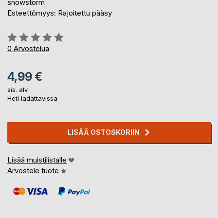
snowstorm
Esteettömyys: Rajoitettu pääsy
Arvostelu::
0%
0
Arvostelua
4,99 €
sis. alv.
Heti ladattavissa
LISÄÄ OSTOSKORIIN
Lisää muistilistalle
Arvostele tuote