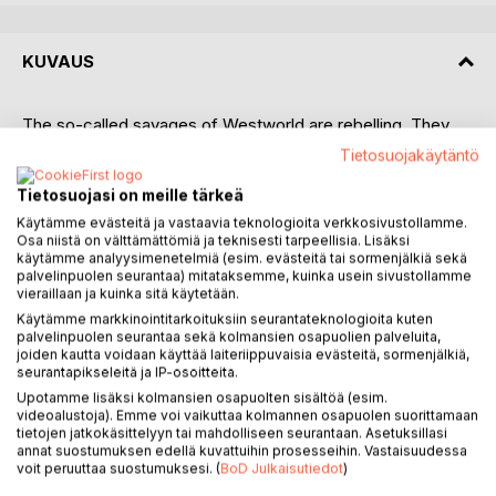
KUVAUS
The so-called savages of Westworld are rebelling. They
start a bloody struggle for their forgotten and repressed
Tietosuojakäytäntö
rights. Pyrrus and Kerk end up in the middle of the conflict
and are given an almost impossible task to mediate. How
Tietosuojasi on meille tärkeä
to stop a fierce war of extinction, where there can be only
Käytämme evästeitä ja vastaavia teknologioita verkkosivustollamme.
one winner? If the two space adventurers don't succeed in
Osa niistä on välttämättömiä ja teknisesti tarpeellisia. Lisäksi
käytämme analyysimenetelmiä (esim. evästeitä tai sormenjälkiä sekä
their attempts at peace, the foremost and oldest colony of
palvelinpuolen seurantaa) mitataksemme, kuinka usein sivustollamme
the Andromeda Galaxy will perish. How to deal with
vieraillaan ja kuinka sitä käytetään.
irreconcilable attitudes and prejudices, which have
Käytämme markkinointitarkoituksiin seurantateknologioita kuten
intensified over a long period of time? Can it get better?
palvelinpuolen seurantaa sekä kolmansien osapuolien palveluita,
joiden kautta voidaan käyttää laiteriippuvaisia evästeitä, sormenjälkiä,
This time, the adventurers are also fighting against the
seurantapikseleitä ja IP-osoitteita.
forces of the weather. Surprising snowstorms in the home
Upotamme lisäksi kolmansien osapuolten sisältöä (esim.
areas of the savages are taking their toll.
videoalustoja). Emme voi vaikuttaa kolmannen osapuolen suorittamaan
The seventh book about the space adventurers Pyrrus and
tietojen jatkokäsittelyyn tai mahdolliseen seurantaan. Asetuksillasi
Kerk, whose motto is "It will get better".
annat suostumuksen edellä kuvattuihin prosesseihin. Vastaisuudessa
voit peruuttaa suostumuksesi. (
BoD Julkaisutiedot
)