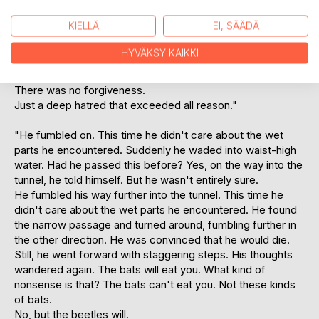
"The savage couldn't help but smile. Everything would
collapse. A stampeding herd in full panic left nothing
KIELLÄ
EI, SÄÄDÄ
behind. It flattened everything to the ground. The
inhabitants who presumably survived the attack would be
HYVÄKSY KAIKKI
driven out into the river. They would drown like the wild
beasts they were.
There was no forgiveness.
Just a deep hatred that exceeded all reason."
"He fumbled on. This time he didn't care about the wet
parts he encountered. Suddenly he waded into waist-high
water. Had he passed this before? Yes, on the way into the
tunnel, he told himself. But he wasn't entirely sure.
He fumbled his way further into the tunnel. This time he
didn't care about the wet parts he encountered. He found
the narrow passage and turned around, fumbling further in
the other direction. He was convinced that he would die.
Still, he went forward with staggering steps. His thoughts
wandered again. The bats will eat you. What kind of
nonsense is that? The bats can't eat you. Not these kinds
of bats.
No, but the beetles will.