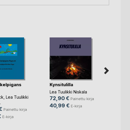
ckelpigans
Kynsitulilla
Kukis
solmi
Lea Tuulikki Niskala
ck
,
Lea Tuulikki
Lea Tuu
72,90 €
Painettu kirja
.
45,5
40,99 €
E-kirja
€
Painettu kirja
16,9
€
E-kirja