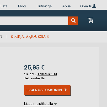
D:sta
Blogi
Uutiskirje
Apua
Oma tili
Ostosko
T
E-KIRJATARJOUKSIA %
25,95 €
sis. alv. /
Toimituskulut
Heti saatavilla
LISÄÄ OSTOSKORIIN
Lisää muistilistalle