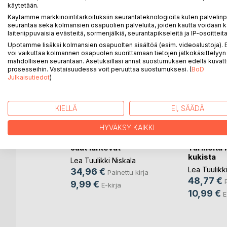
käytetään.
Käytämme markkinointitarkoituksiin seurantateknologioita kuten palvelin
seurantaa sekä kolmansien osapuolien palveluita, joiden kautta voidaan k
laiteriippuvaisia evästeitä, sormenjälkiä, seurantapikseleitä ja IP-osoitteita
LISÄÄ KIRJOJA B
o
D:L
Upotamme lisäksi kolmansien osapuolten sisältöä (esim. videoalustoja)
voi vaikuttaa kolmannen osapuolen suorittamaan tietojen jatkokäsittelyyn 
mahdolliseen seurantaan. Asetuksillasi annat suostumuksen edellä kuvatt
prosesseihin. Vastaisuudessa voit peruuttaa suostumuksesi. (
BoD
Julkaisutiedot
)
KIELLÄ
EI, SÄÄDÄ
HYVÄKSY KAIKKI
i uniset
Jäät lähtevät
Tarinoita 
kukista
Lea Tuulikki Niskala
iskala
Lea Tuulikki
34,96 €
Painettu kirja
48,77 €
nettu kirja
9,99 €
E-kirja
10,99 €
rja
E