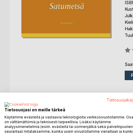
ISB
Kus
Julk
Kiel
Hak
Tuul
Arvo
0%
Saat
Tietosuojakä
KUVAUS
KIRJAILIJA
LEHDISTÖARV
Tietosuojasi on meille tärkeä
Kirja on iloinen kertomus metsän puista ja tavalla
Käytämme evästeitä ja vastaavia teknologioita verkkosivustollamme. Osa 
on välttämättömiä ja teknisesti tarpeellisia. Lisäksi käytämme
tuntemattomien sioiden kokeminen pelottaa, mutta 
analyysimenetelmiä (esim. evästeitä tai sormenjälkiä sekä palvelinpuolen
siitä, että jälleen ollaan tutustuttu uusiin ystäviin.
seurantaa) mitataksemme, kuinka usein sivustollamme vieraillaan ja kuinka