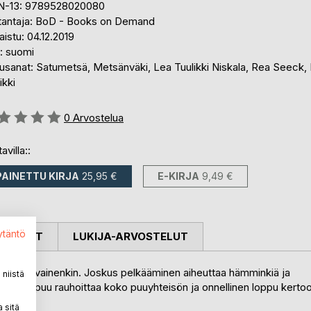
N-13: 9789528020080
tantaja: BoD - Books on Demand
aistu: 04.12.2019
i: suomi
usanat: Satumetsä, Metsänväki, Lea Tuulikki Niskala, Rea Seeck,
ikki
stelu::
0
Arvostelua
avilla::
PAINETTU KIRJA
25,95 €
E-KIRJA
9,49 €
ytäntö
OSTELUT
LUKIJA-ARVOSTELUT
an opettavainenkin. Joskus pelkääminen aiheuttaa hämminkiä ja
niistä
vanha puu rauhoittaa koko puuyhteisön ja onnellinen loppu kerto
 sitä