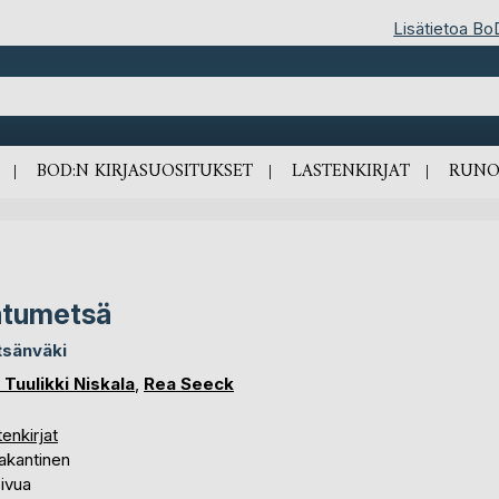
Lisätietoa Bo
BOD:N KIRJASUOSITUKSET
LASTENKIRJAT
RUNO
atumetsä
sänväki
 Tuulikki Niskala
,
Rea Seeck
enkirjat
akantinen
ivua