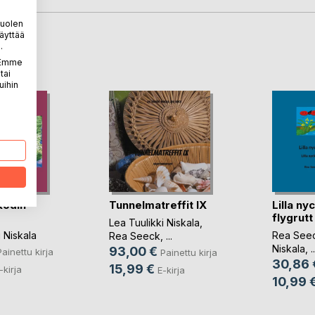
puolen
äyttää
.
LA
. Emme
tai
uihin
kodin
Tunnelmatreffit IX
Lilla ny
flygrutt
Lea Tuulikki Niskala
,
 Niskala
Rea See
Rea Seeck
, ...
Niskala
, ..
93,00 €
Painettu kirja
Painettu kirja
30,86 
15,99 €
-kirja
E-kirja
10,99 