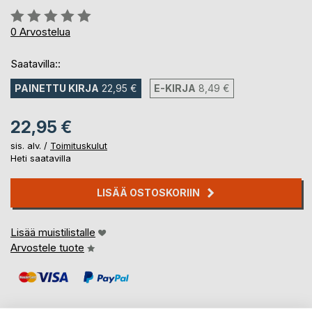
Arvostelu::
0%
0
Arvostelua
Saatavilla::
PAINETTU KIRJA
22,95 €
E-KIRJA
8,49 €
22,95 €
sis. alv. /
Toimituskulut
Heti saatavilla
LISÄÄ OSTOSKORIIN
Lisää muistilistalle
Arvostele tuote