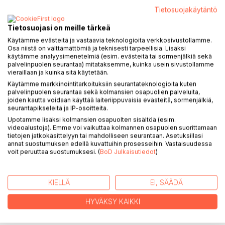
Tietosuojakäytäntö
Tietosuojasi on meille tärkeä
KUVAUS
Käytämme evästeitä ja vastaavia teknologioita verkkosivustollamme.
Osa niistä on välttämättömiä ja teknisesti tarpeellisia. Lisäksi
käytämme analyysimenetelmiä (esim. evästeitä tai sormenjälkiä sekä
Mitä työnohjauksessa käytännössä tapahtuu? Miten yksi
palvelinpuolen seurantaa) mitataksemme, kuinka usein sivustollamme
ohjauskerta etenee? Millaiselta työnohjausprosessi
vieraillaan ja kuinka sitä käytetään.
kokonaisuutena voisi näyttää?
Käytämme markkinointitarkoituksiin seurantateknologioita kuten
palvelinpuolen seurantaa sekä kolmansien osapuolien palveluita,
joiden kautta voidaan käyttää laiteriippuvaisia evästeitä, sormenjälkiä,
Satumaista työnohjausta on erilainen ammattikirja. Se vie
seurantapikseleitä ja IP-osoitteita.
teorian konkreettisesti ja helppotajuisesti käytäntöön.
Upotamme lisäksi kolmansien osapuolten sisältöä (esim.
Satumaista työnohjausta perustuu dialogiin ja osoittaa,
videoalustoja). Emme voi vaikuttaa kolmannen osapuolen suorittamaan
kuinka olennaista dialogisuus on työnohjauksessa.
tietojen jatkokäsittelyyn tai mahdolliseen seurantaan. Asetuksillasi
annat suostumuksen edellä kuvattuihin prosesseihin. Vastaisuudessa
voit peruuttaa suostumuksesi. (
BoD Julkaisutiedot
)
Kirja on tarkoitettu työnohjaajille, työnohjausta opiskeleville,
työnohjaajien kouluttajille, esihenkilöille ja henkilöstön
kehittämisen asiantuntijoille, työnohjattaville sekä kaikille
KIELLÄ
EI, SÄÄDÄ
työnohjauksesta kiinnostuneille.
HYVÄKSY KAIKKI
Antoisaa matkaa satumaiseen työnohjaukseen!