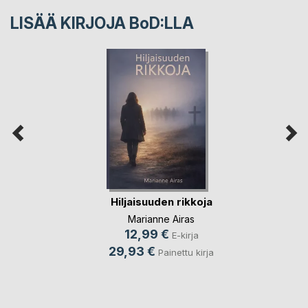
LISÄÄ KIRJOJA B
o
D:LLA
Hiljaisuuden rikkoja
Marianne Airas
12,99 €
E-kirja
29,93 €
Painettu kirja