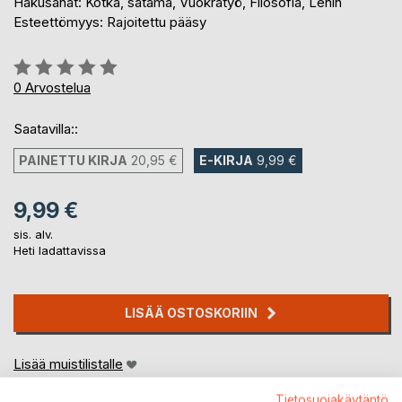
Hakusanat: Kotka, satama, Vuokratyö, Filosofia, Lenin
Esteettömyys: Rajoitettu pääsy
Arvostelu::
0%
0
Arvostelua
Saatavilla::
PAINETTU KIRJA
20,95 €
E-KIRJA
9,99 €
9,99 €
sis. alv.
Heti ladattavissa
LISÄÄ OSTOSKORIIN
Lisää muistilistalle
Arvostele tuote
Tietosuojakäytäntö