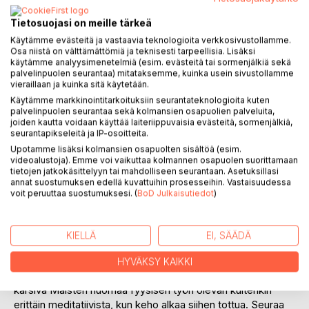
Tietosuojasi on meille tärkeä
Käytämme evästeitä ja vastaavia teknologioita verkkosivustollamme.
Osa niistä on välttämättömiä ja teknisesti tarpeellisia. Lisäksi
käytämme analyysimenetelmiä (esim. evästeitä tai sormenjälkiä sekä
palvelinpuolen seurantaa) mitataksemme, kuinka usein sivustollamme
vieraillaan ja kuinka sitä käytetään.
KUVAUS
Käytämme markkinointitarkoituksiin seurantateknologioita kuten
palvelinpuolen seurantaa sekä kolmansien osapuolien palveluita,
joiden kautta voidaan käyttää laiteriippuvaisia evästeitä, sormenjälkiä,
Poikkeuksellisen älykäs, viihdyttävä ja raflaava autofiktio
seurantapikseleitä ja IP-osoitteita.
Maisterin siirtymisestä työelämään rankkaan satamatyöhön
Upotamme lisäksi kolmansien osapuolten sisältöä (esim.
Kotkaan vuoden 2008 finanssikriisin kynnyksellä.
videoalustoja). Emme voi vaikuttaa kolmannen osapuolen suorittamaan
tietojen jatkokäsittelyyn tai mahdolliseen seurantaan. Asetuksillasi
Satamassa avautuu akateemiseen maailmaan verrattuna
annat suostumuksen edellä kuvattuihin prosesseihin. Vastaisuudessa
aivan uusi maailma, jota kutsuttiin ennen savolaisten
voit peruuttaa suostumuksesi. (
BoD Julkaisutiedot
)
Amerikaksi mutta jota nykyiset vuokratyölemppaajat
kutsuvat ihmiskaatopaikaksi. "Lemppaaminen on koiran
hommaa!" on usein toistuva lause. Työ on niin rankkaa, että
KIELLÄ
EI, SÄÄDÄ
aamulla sormet ovat kohmettuneet koukkuun ja ne pitää
hieroa takaisin liikkuviksi. Iho menee mustaksi pölystä, joka
HYVÄKSY KAIKKI
ei irtoa suihkussa edes saippualla. Liiasta itsetietoisuudesta
kärsivä Maisteri huomaa fyysisen työn olevan kuitenkin
erittäin meditatiivista, kun keho alkaa siihen tottua. Seuraa