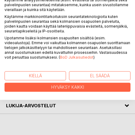
palvelinpuolen seurantaa) mitataksemme, kuinka usein sivustollamme
vieraillaan ja kuinka sitä käytetään.
Käytämme markkinointitarkoituksiin seurantateknologioita kuten
KUVAUS
palvelinpuolen seurantaa sekä kolmansien osapuolien palveluita,
joiden kautta voidaan käyttää laiteriippuvaisia evästeitä, sormenjälkiä,
seurantapikseleitä ja IP-osoitteita.
Kun laivanvarustamon johtaja kuolee epäilyttävissä oloissa,
Upotamme lisäksi kolmansien osapuolten sisältöä (esim.
videoalustoja). Emme voi vaikuttaa kolmannen osapuolen suorittamaan
virallinen tutkimus vaikuttaa turhankin suoraviivaiselta.
tietojen jatkokäsittelyyn tai mahdolliseen seurantaan. Asetuksillasi
Entinen rikostutkija, nykyinen yksityisetsivä Mason "Mac"
annat suostumuksen edellä kuvattuihin prosesseihin. Vastaisuudessa
Hawtree, saa selvitettäväkseen, mitä todella tapahtui.
voit peruuttaa suostumuksesi. (
BoD Julkaisutiedot
)
KIRJAILIJA
KIELLÄ
EI, SÄÄDÄ
HYVÄKSY KAIKKI
LEHDISTÖARVOSTELUT
LUKIJA-ARVOSTELUT