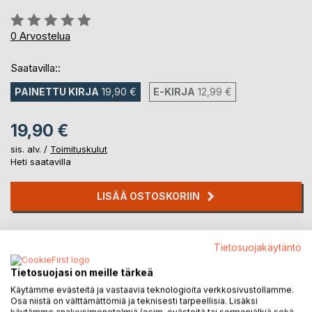
Arvostelu::
0%
0
Arvostelua
Saatavilla::
PAINETTU KIRJA
19,90 €
E-KIRJA
12,99 €
19,90 €
sis. alv. /
Toimituskulut
Heti saatavilla
LISÄÄ OSTOSKORIIN
Lisää muistilistalle
Tietosuojakäytäntö
Arvostele tuote
Tietosuojasi on meille tärkeä
Käytämme evästeitä ja vastaavia teknologioita verkkosivustollamme.
Osa niistä on välttämättömiä ja teknisesti tarpeellisia. Lisäksi
käytämme analyysimenetelmiä (esim. evästeitä tai sormenjälkiä sekä