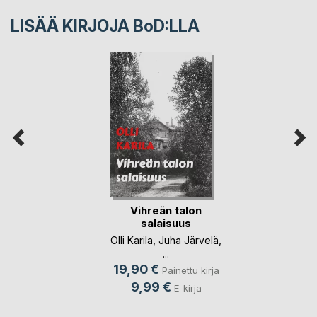
LISÄÄ KIRJOJA B
o
D:LLA
Vihreän talon
salaisuus
Olli Karila
,
Juha Järvelä
,
...
19,90 €
Painettu kirja
9,99 €
E-kirja