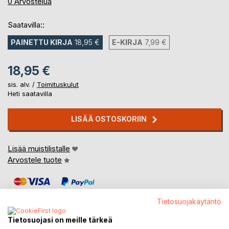
0%
0
Arvostelua
Saatavilla::
PAINETTU KIRJA
18,95 €
E-KIRJA
7,99 €
18,95 €
sis. alv. /
Toimituskulut
Heti saatavilla
LISÄÄ OSTOSKORIIN
Lisää muistilistalle
Arvostele tuote
Tietosuojakäytäntö
Tietosuojasi on meille tärkeä