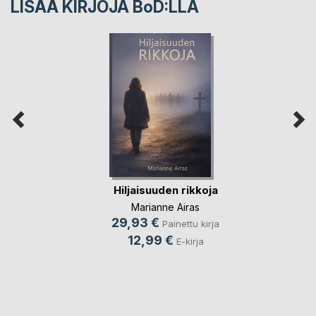
LISÄÄ KIRJOJA B
o
D:LLA
Hiljaisuuden rikkoja
Marianne Airas
29,93 €
Painettu kirja
12,99 €
E-kirja