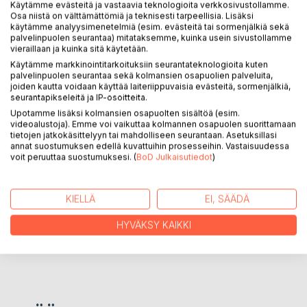
Käytämme evästeitä ja vastaavia teknologioita verkkosivustollamme.
KUVAUS
Osa niistä on välttämättömiä ja teknisesti tarpeellisia. Lisäksi
käytämme analyysimenetelmiä (esim. evästeitä tai sormenjälkiä sekä
palvelinpuolen seurantaa) mitataksemme, kuinka usein sivustollamme
vieraillaan ja kuinka sitä käytetään.
Sapattivuosi ja muita kertomuksia on novellikokoelma,
jossa Olavi, Eemeli, Jussi ja muut tarinoissa esiintyvät
Käytämme markkinointitarkoituksiin seurantateknologioita kuten
palvelinpuolen seurantaa sekä kolmansien osapuolien palveluita,
henkilöt kohtaavat erilaisia elämän tilanteita. Osa tarinoista
joiden kautta voidaan käyttää laiteriippuvaisia evästeitä, sormenjälkiä,
on fiktiivisiä, osa hyvinkin todellisia. Yhteistä niille on
seurantapikseleitä ja IP-osoitteita.
voimakas elämän maku.
Upotamme lisäksi kolmansien osapuolten sisältöä (esim.
videoalustoja). Emme voi vaikuttaa kolmannen osapuolen suorittamaan
tietojen jatkokäsittelyyn tai mahdolliseen seurantaan. Asetuksillasi
annat suostumuksen edellä kuvattuihin prosesseihin. Vastaisuudessa
KIRJAILIJA
voit peruuttaa suostumuksesi. (
BoD Julkaisutiedot
)
LEHDISTÖARVOSTELUT
KIELLÄ
EI, SÄÄDÄ
LUKIJA-ARVOSTELUT
HYVÄKSY KAIKKI