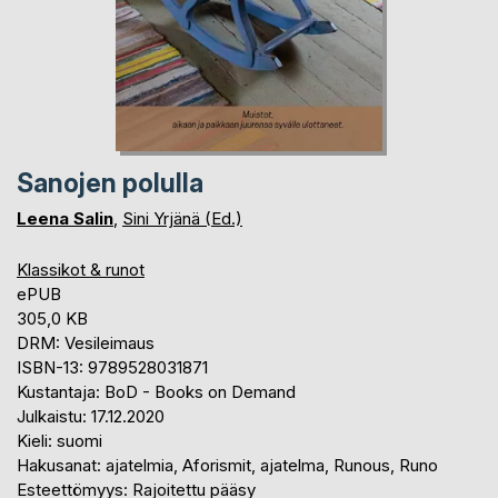
Sanojen polulla
Leena Salin
,
Sini Yrjänä (Ed.)
Klassikot & runot
ePUB
305,0 KB
DRM: Vesileimaus
ISBN-13: 9789528031871
Kustantaja: BoD - Books on Demand
Julkaistu: 17.12.2020
Kieli: suomi
Hakusanat: ajatelmia, Aforismit, ajatelma, Runous, Runo
Esteettömyys: Rajoitettu pääsy