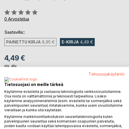
Arvostelu::
0%
0
Arvostelua
Saatavilla::
PAINETTU KIRJA
8,95 €
E-KIRJA
4,49 €
4,49 €
sis. alv.
Heti ladattavissa
Tietosuojakäytäntö
Tietosuojasi on meille tärkeä
LISÄÄ OSTOSKORIIN
Käytämme evästeitä ja vastaavia teknologioita verkkosivustollamme.
Osa niistä on välttämättömiä ja teknisesti tarpeellisia. Lisäksi
käytämme analyysimenetelmiä (esim. evästeitä tai sormenjälkiä sekä
palvelinpuolen seurantaa) mitataksemme, kuinka usein sivustollamme
Lisää muistilistalle
vieraillaan ja kuinka sitä käytetään.
Arvostele tuote
Käytämme markkinointitarkoituksiin seurantateknologioita kuten
palvelinpuolen seurantaa sekä kolmansien osapuolien palveluita,
joiden kautta voidaan käyttää laiteriippuvaisia evästeitä, sormenjälkiä,