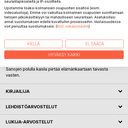
seurantapikseleitä ja IP-osoitteita.
Upotamme lisäksi kolmansien osapuolten sisältöä (esim.
videoalustoja). Emme voi vaikuttaa kolmannen osapuolen suorittamaan
tietojen jatkokäsittelyyn tai mahdolliseen seurantaan. Asetuksillasi
annat suostumuksen edellä kuvattuihin prosesseihin. Vastaisuudessa
voit peruuttaa suostumuksesi. (
BoD Julkaisutiedot
)
KUVAUS
KIELLÄ
EI, SÄÄDÄ
Ajatelmat ovat syntyneet elämässä koetusta
vanhemmuudesta, arjesta, yhteydestä, ihmisyydestä ja
HYVÄKSY KAIKKI
ikääntymisestä. Ne peilaavat mennyttä tähän aikaan ja
tulevaan. Ikääntyvällä on aikaa muistoille ja pohdinnoille.
Sanojen polulla kaisla piirtää elämänkaartaan taivasta
vasten.
KIRJAILIJA
LEHDISTÖARVOSTELUT
LUKIJA-ARVOSTELUT