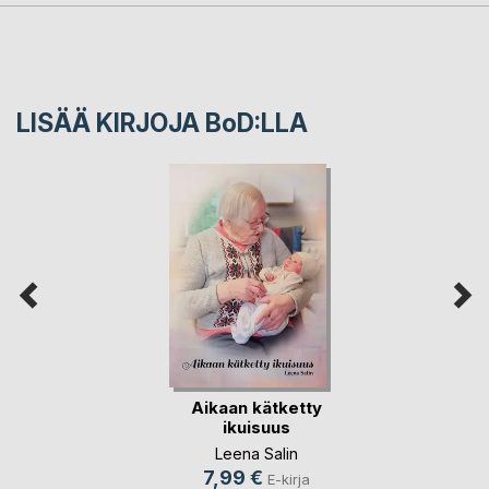
LISÄÄ KIRJOJA B
o
D:LLA
Aikaan kätketty
ikuisuus
Leena Salin
7,99 €
E-kirja