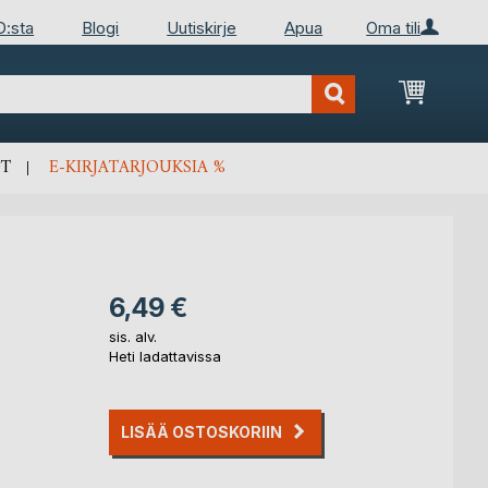
D:sta
Blogi
Uutiskirje
Apua
Oma tili
Ostosko
T
E-KIRJATARJOUKSIA %
6,49 €
sis. alv.
Heti ladattavissa
LISÄÄ OSTOSKORIIN