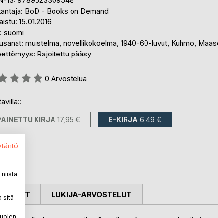
N-13: 9789523309548
tantaja: BoD - Books on Demand
aistu: 15.01.2016
i: suomi
usanat: muistelma, novellikokoelma, 1940-60-luvut, Kuhmo, Maas
eettömyys: Rajoitettu pääsy
stelu::
0
Arvostelua
avilla::
PAINETTU KIRJA
17,95 €
E-KIRJA
6,49 €
ytäntö
niistä
OSTELUT
LUKIJA-ARVOSTELUT
 sitä
puolen