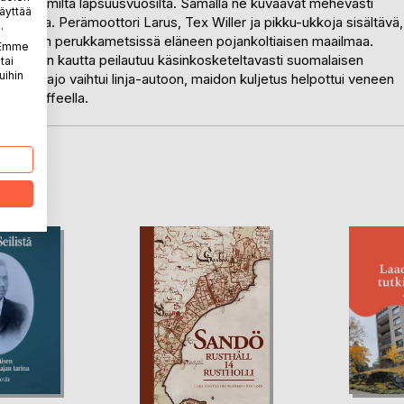
risen omilta lapsuusvuosilta. Samalla ne kuvaavat mehevästi
äyttää
vuilla. Perämoottori Larus, Tex Willer ja pikku-ukkoja sisältävä,
.
ta osaltaan perukkametsissä eläneen pojankoltiaisen maailmaa.
. Emme
kujeiden kautta peilautuu käsinkosketeltavasti suomalaisen
tai
uihin
osella ajo vaihtui linja-autoon, maidon kuljetus helpottui veneen
skottitoffeella.
LA