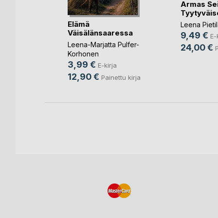
Armas Seil
eminen
Tyytyväise
hdytys
Elämä
Leena Pieti
Väisälänsaaressa
nka
9,49 €
E-
Leena-Marjatta Pulfer-
ja
24,00 €
P
Korhonen
3,99 €
E-kirja
12,90 €
Painettu kirja