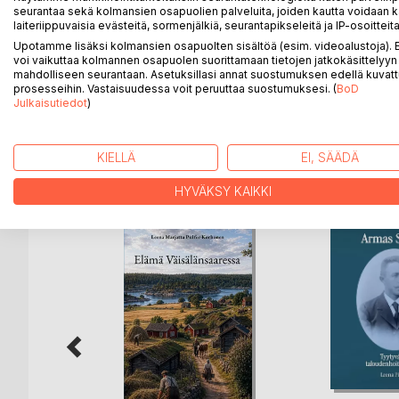
Samalla puulla on kokoelma kertomuksia Alpo Have
seurantaa sekä kolmansien osapuolien palveluita, joiden kautta voidaan k
elämänmenoa kuhmolaisessa syrjäkylässä 1940–60-lu
laiteriippuvaisia evästeitä, sormenjälkiä, seurantapikseleitä ja IP-osoitteita
radioksikin kutsuttu laatikko avarsivat kukin omal
Upotamme lisäksi kolmansien osapuolten sisältöä (esim. videoalustoja)
Pienempien ja suurempien arkisten tapahtumien ja 
voi vaikuttaa kolmannen osapuolen suorittamaan tietojen jatkokäsittelyyn 
mahdolliseen seurantaan. Asetuksillasi annat suostumuksen edellä kuvatt
yhteiskunnan kehitys: uusien maanteiden kautta hev
prosesseihin. Vastaisuudessa voit peruuttaa suostumuksesi. (
BoD
perämoottorin avulla ja suu pantiin välillä makeaksi 
Julkaisutiedot
)
KIELLÄ
EI, SÄÄDÄ
LISÄÄ KIRJOJA B
o
D:L
HYVÄKSY KAIKKI