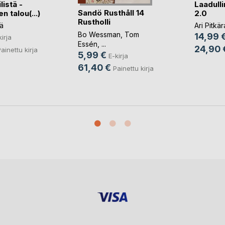
istä -
Laadull
Sandö Rusthåll 14
n talou(...)
2.0
Rustholli
lä
Ari Pitkär
Bo Wessman
,
Tom
14,99 
kirja
Essén
, ...
24,90 
ainettu kirja
5,99 €
E-kirja
61,40 €
Painettu kirja