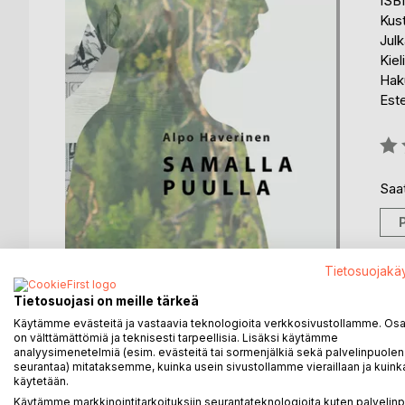
ISB
Kus
Julk
Kiel
Hak
Est
Arvo
0%
Saat
Tietosuojakä
Tietosuojasi on meille tärkeä
Käytämme evästeitä ja vastaavia teknologioita verkkosivustollamme. Osa 
on välttämättömiä ja teknisesti tarpeellisia. Lisäksi käytämme
analyysimenetelmiä (esim. evästeitä tai sormenjälkiä sekä palvelinpuolen
KUVAUS
KIRJAILIJA
LEHDISTÖARV
seurantaa) mitataksemme, kuinka usein sivustollamme vieraillaan ja kuinka
käytetään.
Käytämme markkinointitarkoituksiin seurantateknologioita kuten palvelin