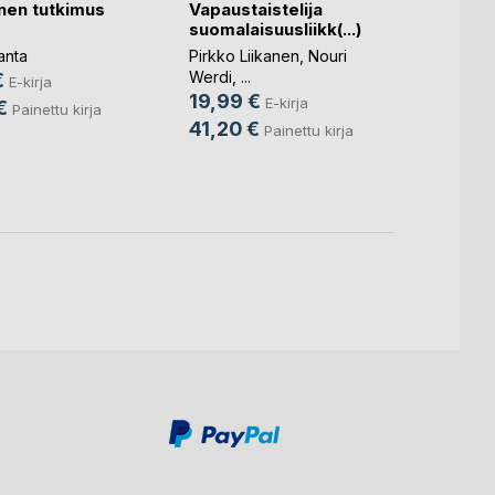
inen tutkimus
Vapaustaistelija
Unohd
suomalaisuusliikk(...)
Liisa
anta
Pirkko Liikanen
,
Nouri
Marjut
Werdi
, ...
€
7,49
E-kirja
19,99 €
E-kirja
€
15,9
Painettu kirja
41,20 €
Painettu kirja