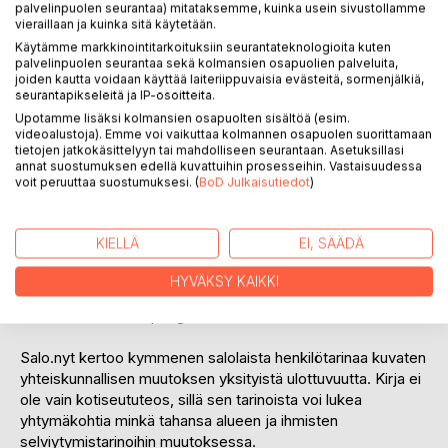
palvelinpuolen seurantaa) mitataksemme, kuinka usein sivustollamme
vieraillaan ja kuinka sitä käytetään.
Käytämme markkinointitarkoituksiin seurantateknologioita kuten
palvelinpuolen seurantaa sekä kolmansien osapuolien palveluita,
joiden kautta voidaan käyttää laiteriippuvaisia evästeitä, sormenjälkiä,
seurantapikseleitä ja IP-osoitteita.
Upotamme lisäksi kolmansien osapuolten sisältöä (esim.
KUVAUS
videoalustoja). Emme voi vaikuttaa kolmannen osapuolen suorittamaan
tietojen jatkokäsittelyyn tai mahdolliseen seurantaan. Asetuksillasi
annat suostumuksen edellä kuvattuihin prosesseihin. Vastaisuudessa
voit peruuttaa suostumuksesi. (
BoD Julkaisutiedot
)
Salo.nyt piirtää kuvaa Salon menestyksestä,
romahduksesta ja jälleenrakennuksesta suomalaisen
matkapuhelinteollisuuden suurtarinan vanavedessä. Miten
KIELLÄ
EI, SÄÄDÄ
romahdus vaikutti ihmisten elämään ja arkeen
kännykkäkaupungissa? Miten Nokian savuavista raunioista
HYVÄKSY KAIKKI
noustiin, ja millaista on elämä rakennemuutoksen
ravistelemassa kaupungissa tänään?
Salo.nyt kertoo kymmenen salolaista henkilötarinaa kuvaten
yhteiskunnallisen muutoksen yksityistä ulottuvuutta. Kirja ei
ole vain kotiseututeos, sillä sen tarinoista voi lukea
yhtymäkohtia minkä tahansa alueen ja ihmisten
selviytymistarinoihin muutoksessa.