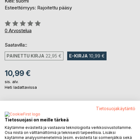
Kieli: suomi
Esteettömyys: Rajoitettu pääsy
Arvostelu::
0%
0
Arvostelua
Saatavilla::
PAINETTU KIRJA
22,95 €
E-KIRJA
10,99 €
10,99 €
sis. alv.
Heti ladattavissa
Tietosuojakäytäntö
LISÄÄ OSTOSKORIIN
Tietosuojasi on meille tärkeä
Lisää muistilistalle
Käytämme evästeitä ja vastaavia teknologioita verkkosivustollamme.
Osa niistä on välttämättömiä ja teknisesti tarpeellisia. Lisäksi
Arvostele tuote
käytämme analyysimenetelmiä (esim. evästeitä tai sormenjälkiä sekä