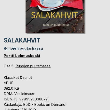
SALAKAHVIT
Runojen puutarhassa
Pertti Lehmuskoski
Osa 5:
Runojen puutarhassa
Klassikot & runot
ePUB
382,0 KB
DRM: Vesileimaus
ISBN-13: 9789528030072
Kustantaja: BoD - Books on Demand
Julkaistu: 17.10.2019