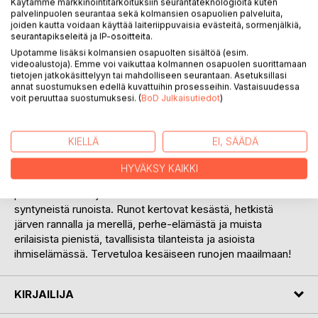
Käytämme markkinointitarkoituksiin seurantateknologioita kuten
Lisää muistilistalle
palvelinpuolen seurantaa sekä kolmansien osapuolien palveluita,
joiden kautta voidaan käyttää laiteriippuvaisia evästeitä, sormenjälkiä,
Arvostele tuote
seurantapikseleitä ja IP-osoitteita.
Upotamme lisäksi kolmansien osapuolten sisältöä (esim.
videoalustoja). Emme voi vaikuttaa kolmannen osapuolen suorittamaan
tietojen jatkokäsittelyyn tai mahdolliseen seurantaan. Asetuksillasi
annat suostumuksen edellä kuvattuihin prosesseihin. Vastaisuudessa
voit peruuttaa suostumuksesi. (
BoD Julkaisutiedot
)
KUVAUS
KIELLÄ
EI, SÄÄDÄ
HYVÄKSY KAIKKI
SALAKAHVIT on tekijän viides runokirja Runojen
puutarhassa -sarjassa. Teos koostuu kesän 2019 aikana
syntyneistä runoista. Runot kertovat kesästä, hetkistä
järven rannalla ja merellä, perhe-elämästä ja muista
erilaisista pienistä, tavallisista tilanteista ja asioista
ihmiselämässä. Tervetuloa kesäiseen runojen maailmaan!
KIRJAILIJA