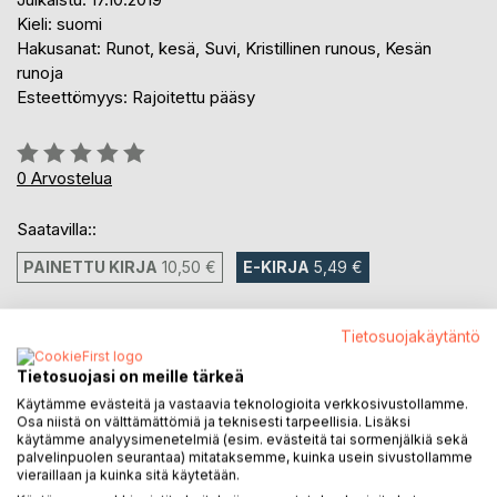
Kieli: suomi
Hakusanat: Runot, kesä, Suvi, Kristillinen runous, Kesän
runoja
Esteettömyys: Rajoitettu pääsy
Arvostelu::
0%
0
Arvostelua
Saatavilla::
PAINETTU KIRJA
10,50 €
E-KIRJA
5,49 €
5,49 €
Tietosuojakäytäntö
sis. alv.
Tietosuojasi on meille tärkeä
Heti ladattavissa
Käytämme evästeitä ja vastaavia teknologioita verkkosivustollamme.
Osa niistä on välttämättömiä ja teknisesti tarpeellisia. Lisäksi
käytämme analyysimenetelmiä (esim. evästeitä tai sormenjälkiä sekä
LISÄÄ OSTOSKORIIN
palvelinpuolen seurantaa) mitataksemme, kuinka usein sivustollamme
vieraillaan ja kuinka sitä käytetään.