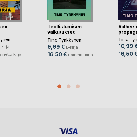
sen
Teollistumisen
Valheen
vaikutukset
propag
ihmiskuntaan
kynen
Timo Ty
Timo Tynkkynen
10,99 
9,99 €
-kirja
E-kirja
16,50 
16,50 €
ainettu kirja
Painettu kirja