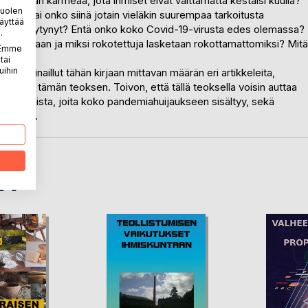
jotain liian karmeaa, jota ihmiset eivät välttämättä kestäisi kuulla?
puolen
jekti, vai onko siinä jotain vieläkin suurempaa tarkoitusta
äyttää
eista on löytynyt? Entä onko koko Covid-19-virusta edes olemassa?
.
ilastoillaan ja miksi rokotettuja lasketaan rokottamattomiksi? Mitä
. Emme
tai
uihin
 olen lainaillut tähän kirjaan mittavan määrän eri artikkeleita,
koostanut tämän teoksen. Toivon, että tällä teoksella voisin auttaa
tä ja vaaroista, joita koko pandemiahuijaukseen sisältyy, sekä
 kautta.
LA