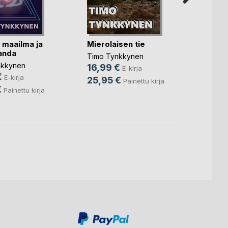
 maailma ja
Mierolaisen tie
Omava
anda
selvi
Timo Tynkkynen
nkkynen
Timo 
16,99 €
E-kirja
€
7,99
E-kirja
25,95 €
Painettu kirja
€
12,5
Painettu kirja