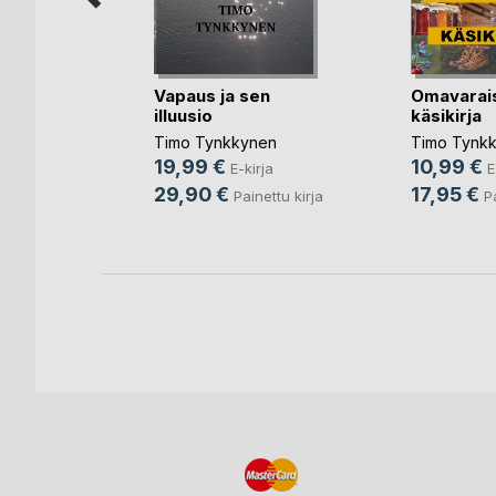
lan
Vapaus ja sen
Omavarai
illuusio
käsikirja
Timo Tynkkynen
Timo Tynk
19,99 €
10,99 €
ja
E-kirja
E
29,90 €
17,95 €
ettu kirja
Painettu kirja
P