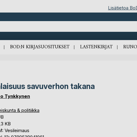
Lisätietoa Bo
BOD:N KIRJASUOSITUKSET
LASTENKIRJAT
RUNO
laisuus savuverhon takana
o Tynkkynen
iskunta & politiikka
UB
,3 KB
: Vesileimaus