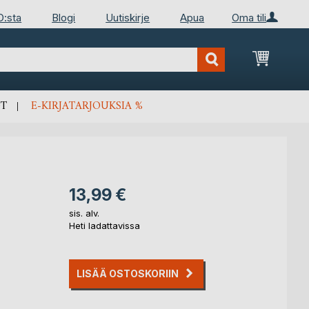
D:sta
Blogi
Uutiskirje
Apua
Oma tili
Ostosko
T
E-KIRJATARJOUKSIA %
13,99 €
sis. alv.
Heti ladattavissa
LISÄÄ OSTOSKORIIN