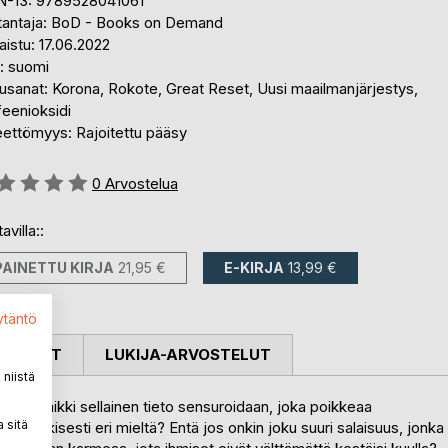
N-13: 9789528041061
tantaja: BoD - Books on Demand
aistu: 17.06.2022
i: suomi
usanat: Korona, Rokote, Great Reset, Uusi maailmanjärjestys,
feenioksidi
eettömyys: Rajoitettu pääsy
stelu::
0
Arvostelua
avilla::
PAINETTU KIRJA
21,95 €
E-KIRJA
13,99 €
ytäntö
OSTELUT
LUKIJA-ARVOSTELUT
niistä
a, että kaikki sellainen tieto sensuroidaan, joka poikkeaa
 sitä
sti ja julkisesti eri mieltä? Entä jos onkin joku suuri salaisuus, jonka