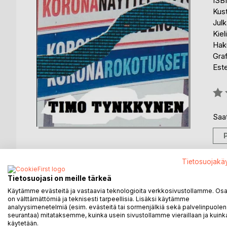
ISB
Kus
Julk
Kiel
Hak
Gra
Est
Arvo
0%
Saat
Tietosuojakä
Tietosuojasi on meille tärkeä
KUVAUS
KIRJAILIJA
LEHDISTÖARV
Käytämme evästeitä ja vastaavia teknologioita verkkosivustollamme. Osa 
on välttämättömiä ja teknisesti tarpeellisia. Lisäksi käytämme
Kaikki ei ole sitä miltä se näyttää. Eikö olekin outo
analyysimenetelmiä (esim. evästeitä tai sormenjälkiä sekä palvelinpuolen
seurantaa) mitataksemme, kuinka usein sivustollamme vieraillaan ja kuinka
valtamedian linjasta? Eikö riitä, että ollaan rehellise
käytetään.