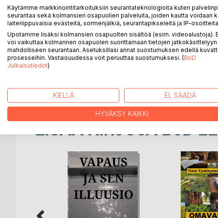
ei haluta paljastuvan ihmisille? Jos se salaisuus on 
Käytämme markkinointitarkoituksiin seurantateknologioita kuten palvelin
Onko koko pandemia poliittinen tai taloudellinen pro
seurantaa sekä kolmansien osapuolien palveluita, joiden kautta voidaan k
taustalla? Mitä kaikkea kiistellyistä koronarokott
laiteriippuvaisia evästeitä, sormenjälkiä, seurantapikseleitä ja IP-osoitteita
Kuka on tämän kaiken takana? Miksi THL kikkailee t
Upotamme lisäksi kolmansien osapuolten sisältöä (esim. videoalustoja)
on rokotepassin taustalla, mikä on sen tarkoitus?
voi vaikuttaa kolmannen osapuolen suorittamaan tietojen jatkokäsittelyyn 
mahdolliseen seurantaan. Asetuksillasi annat suostumuksen edellä kuvatt
Käyn tässä kirjassa läpi näitä ja monia muita asioita,
prosesseihin. Vastaisuudessa voit peruuttaa suostumuksesi. (
BoD
tutkimuksia, luentoja ja haastatteluja, joista olen 
Julkaisutiedot
)
ihmisiä tulemaan tietoisiksi näistä kaikista riskeis
säilyttämään terveytensä ja henkensä tämän tiedon
KIELLÄ
EI, SÄÄDÄ
HYVÄKSY KAIKKI
LISÄÄ KIRJOJA B
o
D:L