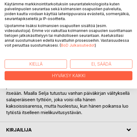
Käytämme markkinointitarkoituksiin seurantateknologioita kuten
palvelinpuolen seurantaa sekä kolmansien osapuolien palveluita,
joiden kautta voidaan käyttää laiteriippuvaisia evästeitä, sormenjälkiä,
seurantapikseleitä ja IP-osoitteita.
Upotamme lisäksi kolmansien osapuolten sisältöä (esim.
videoalustoja). Emme voi vaikuttaa kolmannen osapuolen suorittamaan
tietojen jatkokäsittelyyn tai mahdolliseen seurantaan. Asetuksillasi
KUVAUS
annat suostumuksen edellä kuvattuihin prosesseihin. Vastaisuudessa
voit peruuttaa suostumuksesi. (
BoD Julkaisutiedot
)
Tämä on meidän salaisuus – oli Seljan ja Teemun motto
ensitapaamisen hetkistä saakka. Mutta kun Teemu yllättäen
KIELLÄ
EI, SÄÄDÄ
kuolee, Seljalle selviää, etteivät kaikki salaisuudet olleet
olleetkaan yhteisiä heidän avioliitossaan. Tutun ja turvallisen
HYVÄKSY KAIKKI
maailman alkaessa ratketa liitoksistaan Selja muuttaa
poikansa Kimmon kanssa kesäksi maalle kokoamaan
itseään. Maalla Selja tutustuu vanhan päiväkirjan välityksellä
salaperäiseen tyttöön, joka voisi olla hänen
kaksoissisarensa, mutta huolestuu, kun hänen poikansa luo
tytöstä itselleen mielikuvitusystävän.
KIRJAILIJA