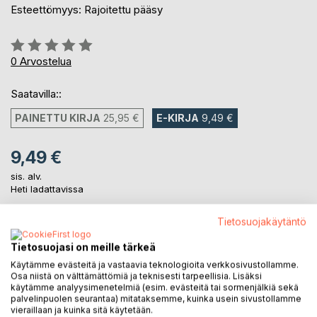
Esteettömyys: Rajoitettu pääsy
Arvostelu::
0%
0
Arvostelua
Saatavilla::
PAINETTU KIRJA
25,95 €
E-KIRJA
9,49 €
9,49 €
sis. alv.
Heti ladattavissa
Tietosuojakäytäntö
LISÄÄ OSTOSKORIIN
Tietosuojasi on meille tärkeä
Käytämme evästeitä ja vastaavia teknologioita verkkosivustollamme.
Osa niistä on välttämättömiä ja teknisesti tarpeellisia. Lisäksi
Lisää muistilistalle
käytämme analyysimenetelmiä (esim. evästeitä tai sormenjälkiä sekä
Arvostele tuote
palvelinpuolen seurantaa) mitataksemme, kuinka usein sivustollamme
vieraillaan ja kuinka sitä käytetään.