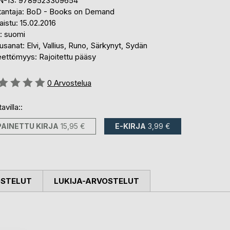
N-13: 9789523309654
tantaja: BoD - Books on Demand
aistu: 15.02.2016
i: suomi
sanat: Elvi, Vallius, Runo, Särkynyt, Sydän
eettömyys: Rajoitettu pääsy
stelu::
0
Arvostelua
avilla::
PAINETTU KIRJA
15,95 €
E-KIRJA
3,99 €
OSTELUT
LUKIJA-ARVOSTELUT