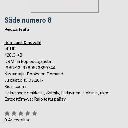
Säde numero 8
Pecca Ivalo
Romaanit & novellit
ePUB
428,9 KB
DRM: Ei kopiosuojausta
ISBN-13: 9789523390744
Kustantaja: Books on Demand
Julkaistu: 10.03.2017
Kieli: suomi
Hakusanat: seikkailu, Säteily, Fiktiivinen, Helsinki, rikos
Esteettömyys: Rajoitettu pääsy
Arvostelu::
0%
0
Arvostelua