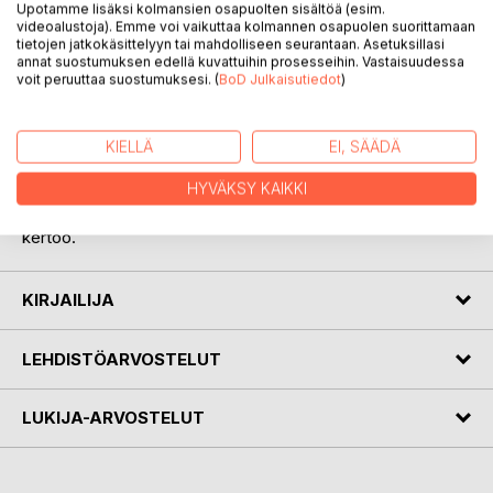
Yksi näistä valtioista on Suomi. Pieni tiedemiesten
Upotamme lisäksi kolmansien osapuolten sisältöä (esim.
videoalustoja). Emme voi vaikuttaa kolmannen osapuolen suorittamaan
muodostama ryhmä tutkii avaruus säteilyä. Taajuuksien
tietojen jatkokäsittelyyn tai mahdolliseen seurantaan. Asetuksillasi
perusteella on voitu jakaa avaruuden säteily kahdeksaan
annat suostumuksen edellä kuvattuihin prosesseihin. Vastaisuudessa
osaan. Hyvin harvasta hezuluvusta, aina kaiken lyhyempiin
voit peruuttaa suostumuksesi. (
BoD Julkaisutiedot
)
säteiden mukaan, on ne myös numeroitu. Tiedemiesryhmä
on ymmällään koska numero kahdeksan on erittäin
lyhytvärähteinen. Lisäksi se poikkeaa muista siinä, että se
KIELLÄ
EI, SÄÄDÄ
vaikuttaa melkein kun elävältä. Siinä kennossa, johon se on
HYVÄKSY KAIKKI
siirretty, se näyttää etsivän ulospääsyä. Mitä tapahtuu kun
se onnistuu ja eräs vartia saa säteilyä ? Tämä kirja sen
kertoo.
KIRJAILIJA
LEHDISTÖARVOSTELUT
LUKIJA-ARVOSTELUT