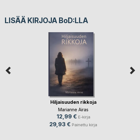
LISÄÄ KIRJOJA B
o
D:LLA
Hiljaisuuden rikkoja
Marianne Airas
12,99 €
E-kirja
29,93 €
Painettu kirja