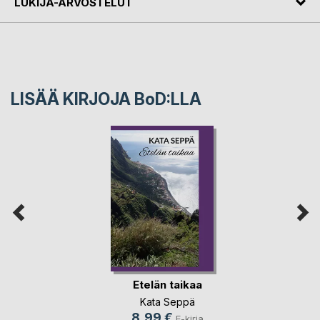
LUKIJA-ARVOSTELUT
LISÄÄ KIRJOJA B
o
D:LLA
Etelän taikaa
Kata Seppä
8,99 €
E-kirja