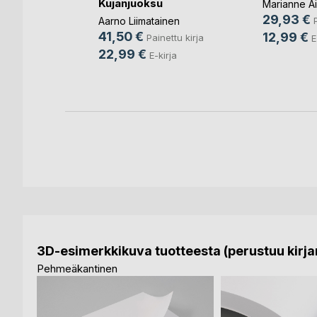
iä
Kujanjuoksu
Marianne Ai
29,93 €
ehtinen
Aarno Liimatainen
41,50 €
12,99 €
ettu kirja
Painettu kirja
E
22,99 €
E-kirja
3D-esimerkkikuva tuotteesta (perustuu kirjan
Pehmeäkantinen