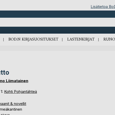
Lisätietoa Bo
BOD:N KIRJASUOSITUKSET
LASTENKIRJAT
RUNO
tto
no Liimatainen
 1:
Kohti Pohjantähteä
anit & novellit
meäkantinen
 sivua