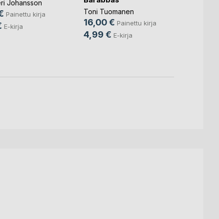
Sisko
teri Johansson
Toni Tuomanen
€
Painettu kirja
Leena 
16,00 €
Painettu kirja
€
21,9
E-kirja
4,99 €
E-kirja
14,9