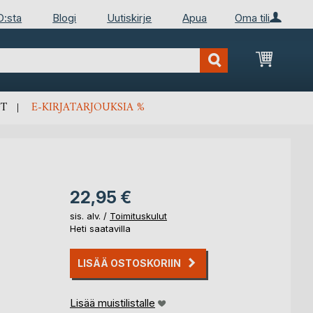
D:sta
Blogi
Uutiskirje
Apua
Oma tili
Ostosko
T
E-KIRJATARJOUKSIA %
22,95 €
sis. alv. /
Toimituskulut
Heti saatavilla
LISÄÄ OSTOSKORIIN
Lisää muistilistalle