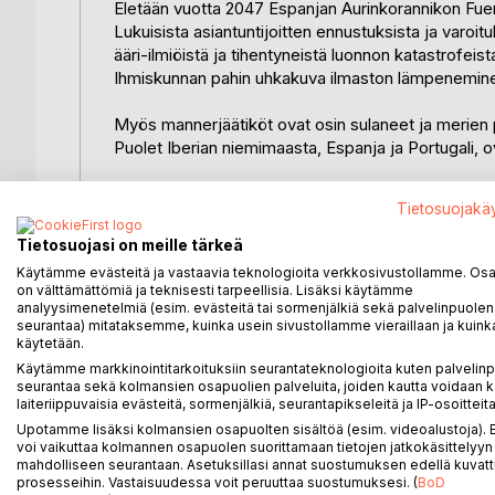
Eletään vuotta 2047 Espanjan Aurinkorannikon Fue
Lukuisista asiantuntijoitten ennustuksista ja varoit
ääri-ilmiöistä ja tihentyneistä luonnon katastrofeist
Ihmiskunnan pahin uhkakuva ilmaston lämpeneminen
Myös mannerjäätiköt ovat osin sulaneet ja merien p
Puolet Iberian niemimaasta, Espanja ja Portugali, o
Lämpenemisen myötä on Afrikasta levinnyt Espanjan 
Tietosuojakä
Keski-Euroopassa pyörii 200 miljoonaa koditonta ilma
anarkia, taudit, puute kaikesta…
Tietosuojasi on meille tärkeä
Käytämme evästeitä ja vastaavia teknologioita verkkosivustollamme. Osa 
Pohjois-Euroopassa on 2010-luvun Välimeren ilmast
on välttämättömiä ja teknisesti tarpeellisia. Lisäksi käytämme
analyysimenetelmiä (esim. evästeitä tai sormenjälkiä sekä palvelinpuolen
Belgia, Hollanti, pohjoisosat Saksasta ja Puolasta
seurantaa) mitataksemme, kuinka usein sivustollamme vieraillaan ja kuinka
vastaan rakentamalla muurin Englannin ka­naalin var
käytetään.
väkivaltaisesti.
Käytämme markkinointitarkoituksiin seurantateknologioita kuten palvelin
seurantaa sekä kolmansien osapuolien palveluita, joiden kautta voidaan k
Afrikasta on levinnyt paljon uusia tauteja. Elokuu
laiteriippuvaisia evästeitä, sormenjälkiä, seurantapikseleitä ja IP-osoitteita
joka noin 700 vuotta aiemmin tappoi kolmasosan e
Upotamme lisäksi kolmansien osapuolten sisältöä (esim. videoalustoja)
voi vaikuttaa kolmannen osapuolen suorittamaan tietojen jatkokäsittelyyn 
Pekka Karin on pikaisesti lähdettävä perheineen 
mahdolliseen seurantaan. Asetuksillasi annat suostumuksen edellä kuvatt
maatila Keski-Suomen Konnevedellä Kynsiveden ra
prosesseihin. Vastaisuudessa voit peruuttaa suostumuksesi. (
BoD