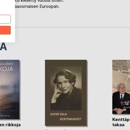
tämiseksi kielletty vuosia sitten.
itten ja kaaosmaisen Euroopan.
LA
Kenttäp
en rikkoja
takaa