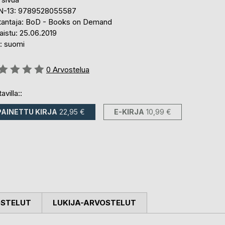
N-13: 9789528055587
tantaja: BoD - Books on Demand
aistu: 25.06.2019
i: suomi
stelu::
0
Arvostelua
avilla::
PAINETTU KIRJA
22,95 €
E-KIRJA
10,99 €
OSTELUT
LUKIJA-ARVOSTELUT