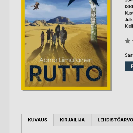
ISB
Kus
Julk
Kiel
Arvo
0%
Saat
KUVAUS
KIRJAILIJA
LEHDISTÖARV