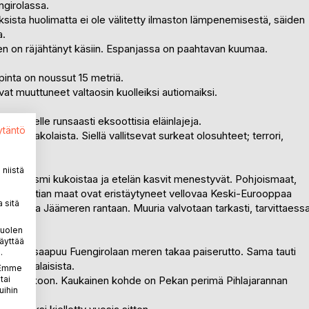
ngirolassa.
uksista huolimatta ei ole välitetty ilmaston lämpenemisestä, säiden
a.
 on räjähtänyt käsiin. Espanjassa on paahtavan kuumaa.
inta on noussut 15 metriä.
vat muuttuneet valtaosin kuolleiksi autiomaiksi.
puolelle runsaasti eksoottisia eläinlajeja.
ytäntö
stopakolaista. Siellä vallitsevat surkeat olosuhteet; terrori,
niistä
o. Turismi kukoistaa ja etelän kasvit menestyvät. Pohjoismaat,
 sekä Baltian maat ovat eristäytyneet vellovaa Keski-Eurooppaa
 sitä
relta aina Jäämeren rantaan. Muuria valvotaan tarkasti, tarvittaess
puolen
äyttää
ssa 2047 saapuu Fuengirolaan meren takaa paiserutto. Sama tauti
.
urooppalaisista.
. Emme
tai
ruttoa pakoon. Kaukainen kohde on Pekan perimä Pihlajarannan
uihin
nnalla.