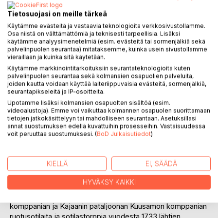
Arvostele tuote
Tietosuojasi on meille tärkeä
Käytämme evästeitä ja vastaavia teknologioita verkkosivustollamme.
Osa niistä on välttämättömiä ja teknisesti tarpeellisia. Lisäksi
käytämme analyysimenetelmiä (esim. evästeitä tai sormenjälkiä sekä
palvelinpuolen seurantaa) mitataksemme, kuinka usein sivustollamme
vieraillaan ja kuinka sitä käytetään.
Käytämme markkinointitarkoituksiin seurantateknologioita kuten
KUVAUS
palvelinpuolen seurantaa sekä kolmansien osapuolien palveluita,
joiden kautta voidaan käyttää laiteriippuvaisia evästeitä, sormenjälkiä,
seurantapikseleitä ja IP-osoitteita.
Upotamme lisäksi kolmansien osapuolten sisältöä (esim.
Sukututkijat törmäävät usein omissa selvityksissään entisiin
videoalustoja). Emme voi vaikuttaa kolmannen osapuolen suorittamaan
ruotusotilaisiin, joista tietoa on saatavilla kovin hajanaisesti.
tietojen jatkokäsittelyyn tai mahdolliseen seurantaan. Asetuksillasi
Ne avaavat kuitenkin tutkimukseen aivan uudenlaisen
annat suostumuksen edellä kuvattuihin prosesseihin. Vastaisuudessa
voit peruuttaa suostumuksesi. (
BoD Julkaisutiedot
)
näkökulman. Harvemmin löytyy niin yksityiskohtaista tietoa
entisajan ihmisistä ja heidän elinympäristöstään. Keitä
ruotusotilaat olivat, miten he elivät ja mitä heille tapahtui
KIELLÄ
EI, SÄÄDÄ
linnoitustöissä tai sotakomennuksilla? Tässä kirjassa näitä
kysymyksiä pyritään valottamaan yksityiskohtaisten
HYVÄKSY KAIKKI
asiakirjadokumenttien valossa. Alueellisesti tarkastelu
koskee Pohjanmaan jalkaväkirykmentin Pyhäjoen
komppanian ja Kajaanin pataljoonan Kuusamon komppanian
ruotusotilaita ja sotilastorppia vuodesta 1733 lähtien.