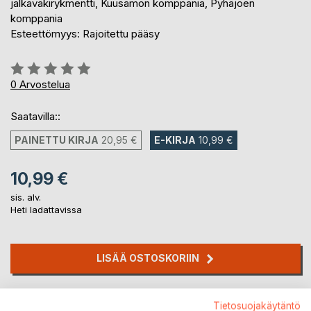
jalkaväkirykmentti, Kuusamon komppania, Pyhäjoen
komppania
Esteettömyys: Rajoitettu pääsy
Arvostelu::
0%
0
Arvostelua
Saatavilla::
PAINETTU KIRJA
20,95 €
E-KIRJA
10,99 €
10,99 €
sis. alv.
Heti ladattavissa
LISÄÄ OSTOSKORIIN
Lisää muistilistalle
Tietosuojakäytäntö