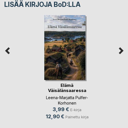
LISÄÄ KIRJOJA B
o
D:LLA
Elämä
Väisälänsaaressa
Leena-Marjatta Pulfer-
Korhonen
3,99 €
E-kirja
12,90 €
Painettu kirja