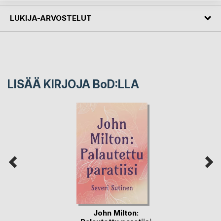
LUKIJA-ARVOSTELUT
LISÄÄ KIRJOJA B
o
D:LLA
John Milton: