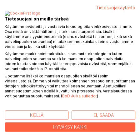
M a x J u n t u n e n R U N O S U O ( N I )
Tietosuojakäytäntö
Runoja vuosilta 1978-1979 ja 2019-2020
Tietosuojasi on meille tärkeä
Nuorena tuli kirjoiteltua hiukan haikeita haikuja ja tosi totisia
Käytämme evästeitä ja vastaavia teknologioita verkkosivustollamme.
tankoja
Osa niistä on välttämättömiä ja teknisesti tarpeellisia. Lisäksi
vanhempieni TERTTU ja TAUNO JUNTUSEN hankkimien,
käytämme analyysimenetelmiä (esim. evästeitä tai sormenjälkiä sekä
TUOMAS ANHAVAN suomentamien japanilaisten
palvelinpuolen seurantaa) mitataksemme, kuinka usein sivustollamme
vieraillaan ja kuinka sitä käytetään.
runokirjojen inspiroimana.
Käytämme markkinointitarkoituksiin seurantateknologioita kuten
palvelinpuolen seurantaa sekä kolmansien osapuolien palveluita,
Kului vuosia, vuosikymmeniä. Sitten iski jotenkin outo,
joiden kautta voidaan käyttää laiteriippuvaisia evästeitä, sormenjälkiä,
pulputtava inspiraatio.
seurantapikseleitä ja IP-osoitteita.
Upotamme lisäksi kolmansien osapuolten sisältöä (esim.
Tähän teokseen kokosin nuo nuoruuden intoilut ja tietysti ne
videoalustoja). Emme voi vaikuttaa kolmannen osapuolen suorittamaan
tietojen jatkokäsittelyyn tai mahdolliseen seurantaan. Asetuksillasi
runopulputukset,
annat suostumuksen edellä kuvattuihin prosesseihin. Vastaisuudessa
jotka yllättivät minut vielä ikämiehennä.
voit peruuttaa suostumuksesi. (
BoD Julkaisutiedot
)
Arigato !
KIELLÄ
EI, SÄÄDÄ
KIRJAILIJA
HYVÄKSY KAIKKI
LEHDISTÖARVOSTELUT