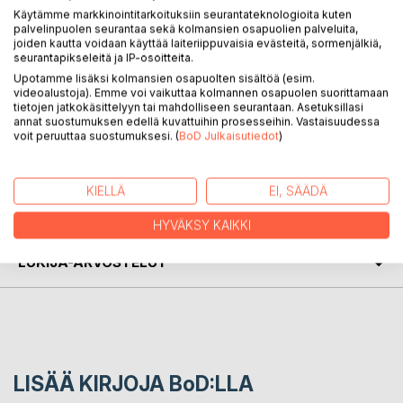
Käytämme markkinointitarkoituksiin seurantateknologioita kuten
palvelinpuolen seurantaa sekä kolmansien osapuolien palveluita,
KUVAUS
joiden kautta voidaan käyttää laiteriippuvaisia evästeitä, sormenjälkiä,
seurantapikseleitä ja IP-osoitteita.
Upotamme lisäksi kolmansien osapuolten sisältöä (esim.
videoalustoja). Emme voi vaikuttaa kolmannen osapuolen suorittamaan
TV:stä puolitutun runoilijan filosofistista runoutta
tietojen jatkokäsittelyyn tai mahdolliseen seurantaan. Asetuksillasi
Vissiin... No katso itse
annat suostumuksen edellä kuvattuihin prosesseihin. Vastaisuudessa
voit peruuttaa suostumuksesi. (
BoD Julkaisutiedot
)
KIRJAILIJA
KIELLÄ
EI, SÄÄDÄ
LEHDISTÖARVOSTELUT
HYVÄKSY KAIKKI
LUKIJA-ARVOSTELUT
LISÄÄ KIRJOJA B
o
D:LLA