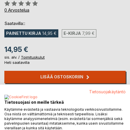
Arvostelu::
0%
0
Arvostelua
Saatavilla::
PAINETTU KIRJA
14,95 €
E-KIRJA
7,99 €
14,95 €
sis. alv. /
Toimituskulut
Heti saatavilla
LISÄÄ OSTOSKORIIN
Tietosuojakäytäntö
Lisää muistilistalle
Arvostele tuote
Tietosuojasi on meille tärkeä
Käytämme evästeitä ja vastaavia teknologioita verkkosivustollamme.
Osa niistä on välttämättömiä ja teknisesti tarpeellisia. Lisäksi
käytämme analyysimenetelmiä (esim. evästeitä tai sormenjälkiä sekä
palvelinpuolen seurantaa) mitataksemme, kuinka usein sivustollamme
vieraillaan ja kuinka sitä käytetään.