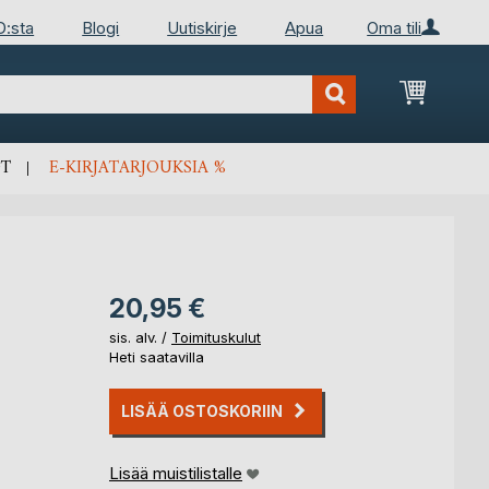
D:sta
Blogi
Uutiskirje
Apua
Oma tili
Ostosko
T
E-KIRJATARJOUKSIA %
20,95 €
sis. alv. /
Toimituskulut
Heti saatavilla
LISÄÄ OSTOSKORIIN
Lisää muistilistalle