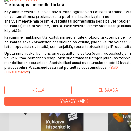
Tietosuojasi on meille tärkeä
julkaistiin kymmenen vuoden ajan lahtelaisessa le
Käytämme evästeitä ja vastaavia teknologioita verkkosivustollamme. Osa 
on välttämättömiä ja teknisesti tarpeellisia. Lisäksi käytämme
Päivi Rämö arvostaa lukijoitaan ja lukijat hänen l
analyysimenetelmiä (esim. evästeitä tai sormenjälkiä sekä palvelinpuolen
ystävistä ei voi olla pitämättä.
seurantaa) mitataksemme, kuinka usein sivustollamme vieraillaan ja kuinka
käytetään.
Käytämme markkinointitarkoituksiin seurantateknologioita kuten palvelin
seurantaa sekä kolmansien osapuolien palveluita, joiden kautta voidaan k
laiteriippuvaisia evästeitä, sormenjälkiä, seurantapikseleitä ja IP-osoitteita
Upotamme lisäksi kolmansien osapuolten sisältöä (esim. videoalustoja)
LISÄÄ KIRJOJA B
o
D:L
voi vaikuttaa kolmannen osapuolen suorittamaan tietojen jatkokäsittelyyn 
mahdolliseen seurantaan. Asetuksillasi annat suostumuksen edellä kuvatt
prosesseihin. Vastaisuudessa voit peruuttaa suostumuksesi. (
BoD
Julkaisutiedot
)
KIELLÄ
EI, SÄÄDÄ
HYVÄKSY KAIKKI