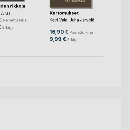
Kentt
uden rikkoja
takaa
Kertomukset
 Airas
Kirsti 
€
32,9
Katri Vala
,
Juha Järvelä
,
Painettu kirja
...
€
12,9
E-kirja
16,90 €
Painettu kirja
9,99 €
E-kirja