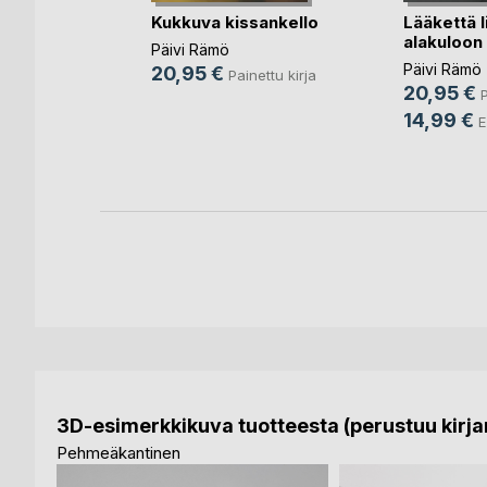
Kukkuva kissankello
Lääkettä 
alakuloon
, taivas
Päivi Rämö
Päivi Rämö
20,95 €
Painettu kirja
20,95 €
o Flasar
P
14,99 €
nettu kirja
E
3D-esimerkkikuva tuotteesta (perustuu kirjan
Pehmeäkantinen