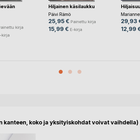
lievään
Hiljainen käsilaukku
Hiljaisu
Päivi Rämö
Marianne
25,95 €
29,93 
Painettu kirja
ainettu kirja
15,99 €
12,99 
E-kirja
-kirja
 kanteen, koko ja yksityiskohdat voivat vaihdella)