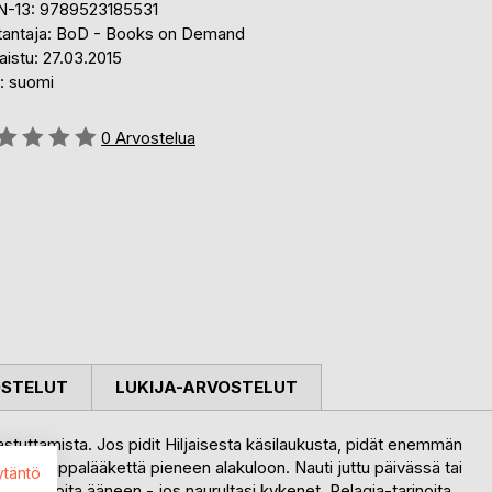
N-13: 9789523185531
tantaja: BoD - Books on Demand
aistu: 27.03.2015
i: suomi
stelu::
0
Arvostelua
OSTELUT
LUKIJA-ARVOSTELUT
mastuttamista. Jos pidit Hiljaisesta käsilaukusta, pidät enemmän
sikauppalääkettä pieneen alakuloon. Nauti juttu päivässä tai
ytäntö
kku pakinoita ääneen - jos naurultasi kykenet. Pelagia-tarinoita