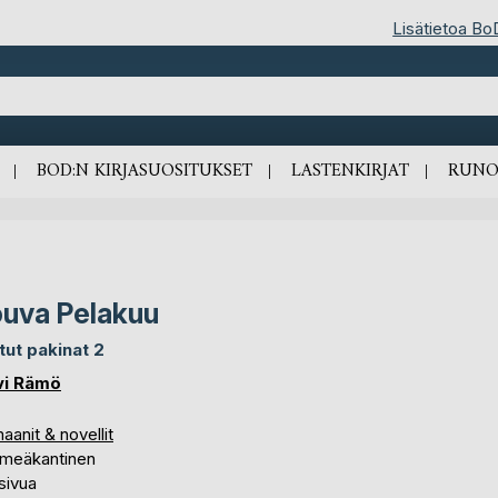
Lisätietoa Bo
BOD:N KIRJASUOSITUKSET
LASTENKIRJAT
RUNO
uva Pelakuu
itut pakinat 2
vi Rämö
anit & novellit
meäkantinen
sivua