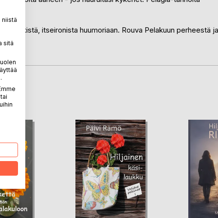
hdessä.
niistä
ämminhenkistä, itseironista huumoriaan. Rouva Pelakuun perheestä j
 sitä
puolen
äyttää
.
. Emme
LA
tai
uihin