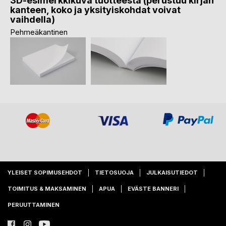
3D-esimerkkikuva tuotteesta (perustuu kirjan
kanteen, koko ja yksityiskohdat voivat
vaihdella)
Pehmeäkantinen
YLEISET SOPIMUSEHDOT
TIETOSUOJA
JULKAISUTIEDOT
TOIMITUS & MAKSAMINEN
APUA
EVÄSTE BANNERI
PERUUTTAMINEN