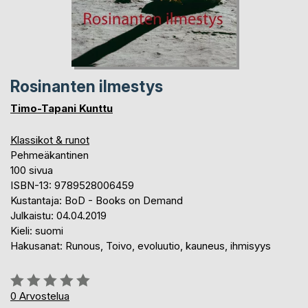
Rosinanten ilmestys
Timo-Tapani Kunttu
Klassikot & runot
Pehmeäkantinen
100 sivua
ISBN-13: 9789528006459
Kustantaja: BoD - Books on Demand
Julkaistu: 04.04.2019
Kieli: suomi
Hakusanat: Runous, Toivo, evoluutio, kauneus, ihmisyys
Arvostelu::
0%
0
Arvostelua