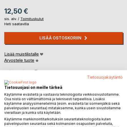
12,50 €
sis. alv. /
Toimituskulut
Heti saatavilla
LISÄÄ OSTOSKORIIN
Lisää muistilistalle
Arvostele tuote
Tietosuojakäytäntö
Tietosuojasi on meille tärkeä
Käytämme evästeitä ja vastaavia teknologioita verkkosivustollamme.
Osa niistä on välttämättömiä ja teknisesti tarpeellisia. Lisäksi
KUVAUS
käytämme analyysimenetelmiä (esim. evästeitä tai sormenjälkiä sekä
palvelinpuolen seurantaa) mitataksemme, kuinka usein sivustollamme
vieraillaan ja kuinka sitä käytetään.
Käytämme markkinointitarkoituksiin seurantateknologioita kuten
Todenmukainen selvitys erään katoamisen vaiheista.
palvelinpuolen seurantaa sekä kolmansien osapuolien palveluita,