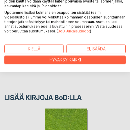
joiden kautta voidaan käyttää laiteriippuvaisia evästeitä, sormenjälkiä,
"Lopulta, ystäväni, ihmeitä tapahtuu tuosta vain, rivakoin
seurantapikseleitä ja IP-osoitteita.
tanssiaskelin mäkeä ylös."
Upotamme lisäksi kolmansien osapuolten sisältöä (esim.
videoalustoja). Emme voi vaikuttaa kolmannen osapuolen suorittamaan
tietojen jatkokäsittelyyn tai mahdolliseen seurantaan. Asetuksillasi
annat suostumuksen edellä kuvattuihin prosesseihin. Vastaisuudessa
KIRJAILIJA
voit peruuttaa suostumuksesi. (
BoD Julkaisutiedot
)
LEHDISTÖARVOSTELUT
KIELLÄ
EI, SÄÄDÄ
LUKIJA-ARVOSTELUT
HYVÄKSY KAIKKI
LISÄÄ KIRJOJA B
o
D:LLA