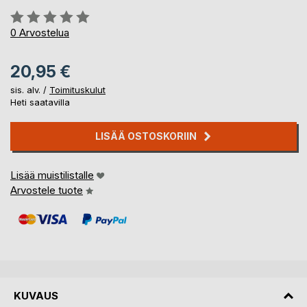
Arvostelu::
0%
0
Arvostelua
20,95 €
sis. alv. /
Toimituskulut
Heti saatavilla
LISÄÄ OSTOSKORIIN
Lisää muistilistalle
Arvostele tuote
KUVAUS