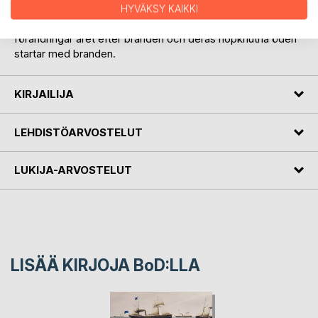
stad utan stad en lång tid och utmaningarna är många.
HYVÄKSY KAIKKI
Elna, Amalia och Alfred går alla tre genom stora
förändringar året efter branden och deras hopknutna öden
startar med branden.
KIRJAILIJA
LEHDISTÖARVOSTELUT
LUKIJA-ARVOSTELUT
LISÄÄ KIRJOJA B
o
D:LLA