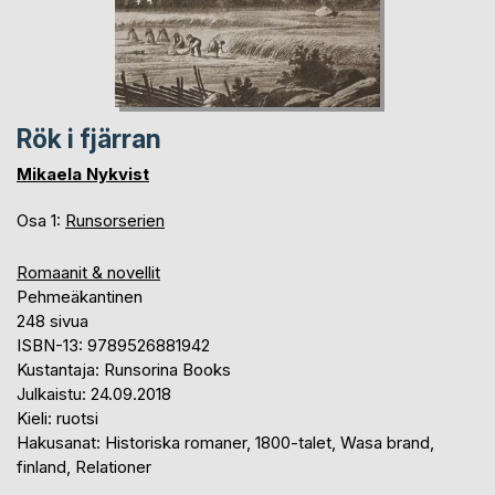
Rök i fjärran
Mikaela Nykvist
Osa 1:
Runsorserien
Romaanit & novellit
Pehmeäkantinen
248 sivua
ISBN-13: 9789526881942
Kustantaja: Runsorina Books
Julkaistu: 24.09.2018
Kieli: ruotsi
Hakusanat: Historiska romaner, 1800-talet, Wasa brand,
finland, Relationer