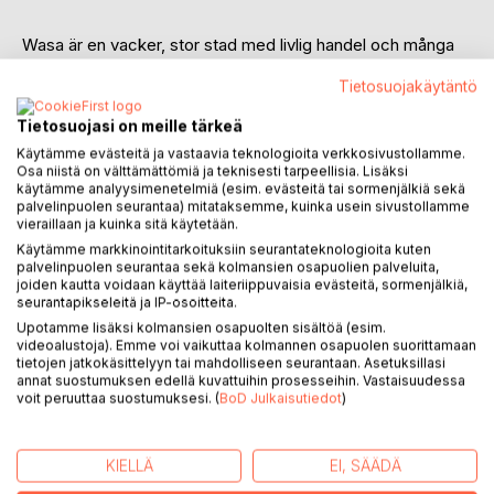
Wasa är en vacker, stor stad med livlig handel och många
fartyg som anlöper hamnen.
Tietosuojakäytäntö
Året är 1852, sommaren är ovanligt varm och vattnet sinar i
Tietosuojasi on meille tärkeä
brunnarna. Just då slarvar någon med elden, mossan fattar
Käytämme evästeitä ja vastaavia teknologioita verkkosivustollamme.
eld och innan dagen är till ända har staden Wasa brunnit ner
Osa niistä on välttämättömiä ja teknisesti tarpeellisia. Lisäksi
till grunden.
käytämme analyysimenetelmiä (esim. evästeitä tai sormenjälkiä sekä
palvelinpuolen seurantaa) mitataksemme, kuinka usein sivustollamme
vieraillaan ja kuinka sitä käytetään.
Elna står på fältet utanför staden när hon noterar att den
Käytämme markkinointitarkoituksiin seurantateknologioita kuten
brinner, en brand som skulle förändra hennes liv totalt.
palvelinpuolen seurantaa sekä kolmansien osapuolien palveluita,
Färden genom den brinnande staden etsar sig fast i hennes
joiden kautta voidaan käyttää laiteriippuvaisia evästeitä, sormenjälkiä,
minne trots att klarar hon sig helskinnad ur det brinnande
seurantapikseleitä ja IP-osoitteita.
helvetet. Amalia sitter och speglar sig när pigan avbryter
Upotamme lisäksi kolmansien osapuolten sisältöä (esim.
henne abrupt. Hon tar med sig sin faster och de flyr hals
videoalustoja). Emme voi vaikuttaa kolmannen osapuolen suorittamaan
tietojen jatkokäsittelyyn tai mahdolliseen seurantaan. Asetuksillasi
över huvud ut ur staden. Alfred och hans familj i byn Runsor
annat suostumuksen edellä kuvattuihin prosesseihin. Vastaisuudessa
utanför stadsgränsen tar varmhjärtat emot de flyende när
voit peruuttaa suostumuksesi. (
BoD Julkaisutiedot
)
de anländer. Både Elna och Amalia kommer till hans gård.
Uppbyggnaden av staden tar länge och det är mycket
KIELLÄ
EI, SÄÄDÄ
politik involverat innan några beslut tas. Invånarna lever i en