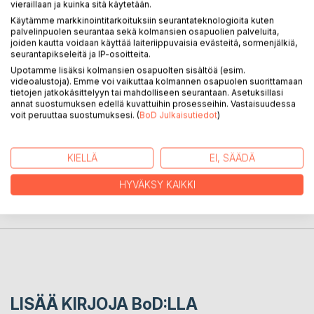
vieraillaan ja kuinka sitä käytetään.
Käytämme markkinointitarkoituksiin seurantateknologioita kuten
palvelinpuolen seurantaa sekä kolmansien osapuolien palveluita,
KUVAUS
joiden kautta voidaan käyttää laiteriippuvaisia evästeitä, sormenjälkiä,
seurantapikseleitä ja IP-osoitteita.
Upotamme lisäksi kolmansien osapuolten sisältöä (esim.
The Origin pf Life by chance is a fiction based on existing
videoalustoja). Emme voi vaikuttaa kolmannen osapuolen suorittamaan
tietojen jatkokäsittelyyn tai mahdolliseen seurantaan. Asetuksillasi
life.
annat suostumuksen edellä kuvattuihin prosesseihin. Vastaisuudessa
voit peruuttaa suostumuksesi. (
BoD Julkaisutiedot
)
KIRJAILIJA
KIELLÄ
EI, SÄÄDÄ
LEHDISTÖARVOSTELUT
HYVÄKSY KAIKKI
LUKIJA-ARVOSTELUT
LISÄÄ KIRJOJA B
o
D:LLA