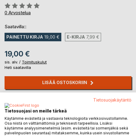
Arvostelu::
0%
0
Arvostelua
Saatavilla::
PAINETTU KIRJA
19,00 €
E-KIRJA
7,99 €
19,00 €
sis. alv. /
Toimituskulut
Heti saatavilla
LISÄÄ OSTOSKORIIN
Lisää muistilistalle
Tietosuojakäytäntö
Arvostele tuote
Tietosuojasi on meille tärkeä
Käytämme evästeitä ja vastaavia teknologioita verkkosivustollamme.
Osa niistä on välttämättömiä ja teknisesti tarpeellisia. Lisäksi
käytämme analyysimenetelmiä (esim. evästeitä tai sormenjälkiä sekä
palvelinpuolen seurantaa) mitataksemme, kuinka usein sivustollamme