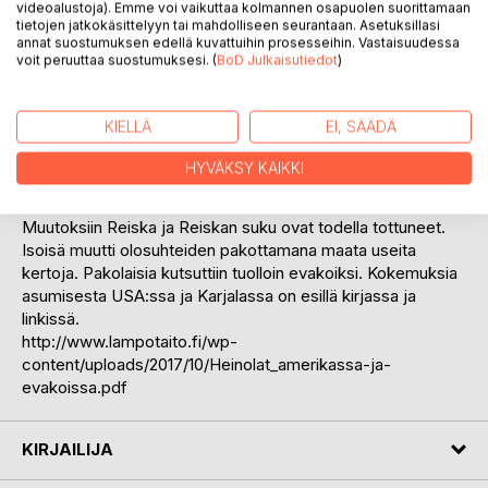
videoalustoja). Emme voi vaikuttaa kolmannen osapuolen suorittamaan
Reiska tykkää suunnitella itse omaa elämäänsä ja tehdä
tietojen jatkokäsittelyyn tai mahdolliseen seurantaan. Asetuksillasi
annat suostumuksen edellä kuvattuihin prosesseihin. Vastaisuudessa
omat virheensä. Miksei ihminen saisi muuttaa mieltään ja
voit peruuttaa suostumuksesi. (
BoD Julkaisutiedot
)
valita uudelleen, jos on valinnut väärin. Reiskasta virheetön
on yhtä kuin kyvytön oppimaan.
KIELLÄ
EI, SÄÄDÄ
Maailman muuttamisen haluamakseen Reiska havaitsi
mahdottomaksi. Mitä siitäkin tulisi, jos kaikki aina
HYVÄKSY KAIKKI
muuttelisivat maailmaa haluamakseen.
Muutoksiin Reiska ja Reiskan suku ovat todella tottuneet.
Isoisä muutti olosuhteiden pakottamana maata useita
kertoja. Pakolaisia kutsuttiin tuolloin evakoiksi. Kokemuksia
asumisesta USA:ssa ja Karjalassa on esillä kirjassa ja
linkissä.
http://www.lampotaito.fi/wp-
content/uploads/2017/10/Heinolat_amerikassa-ja-
evakoissa.pdf
KIRJAILIJA