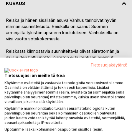
KUVAUS
Reiska ja hänen sisällään asuva Vanhus tarinoivat hyvän
elämän suunnittelusta. Reiskalla on saanut Suomen
armeijalta tykistön upseerin koulutuksen. Vanhuksella on
viisi vuotta sotakokemusta.
Reiskasta kiinnostavia suunniteltavia olivat äärettömän ja
ikuisuuden haltuunotto. Ääretön ei kuitenkaan auennut
vaikka Reiska opiskeli alaa koko lukukauden
Tietosuojakäytäntö
kansalaisopistossa. Olkoon - Reiska meinasi.
Tietosuojasi on meille tärkeä
Ikuisuus sensijaan on selvää pässinlihaa, kun suunnittelee
Käytämme evästeitä ja vastaavia teknologioita verkkosivustollamme.
Osa niistä on välttämättömiä ja teknisesti tarpeellisia. Lisäksi
vain pätkän kerrallaan. Reiska hoitaa yhden sukupolven
käytämme analyysimenetelmiä (esim. evästeitä tai sormenjälkiä sekä
ikuisuutta.
palvelinpuolen seurantaa) mitataksemme, kuinka usein sivustollamme
vieraillaan ja kuinka sitä käytetään.
Reiskan vastuulla oleva pätkä alkaa parikymppisenä ja
Käytämme markkinointitarkoituksiin seurantateknologioita kuten
loppuu lasten ollessa parikymppisiä. Nykyreiska viisastelee
palvelinpuolen seurantaa sekä kolmansien osapuolien palveluita,
joiden kautta voidaan käyttää laiteriippuvaisia evästeitä, sormenjälkiä,
ilman vastuuta. Menneitä on turha murehtua ja tuleva osa
seurantapikseleitä ja IP-osoitteita.
ikuisuutta on pakko jättää lasten vastuulle.
Upotamme lisäksi kolmansien osapuolten sisältöä (esim.