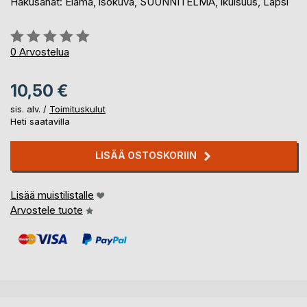
Hakusanat: Elämä, isokuva, SUUNNITELMA, ikuisuus, Lapsi
Arvostelu::
0%
0
Arvostelua
10,50 €
sis. alv. /
Toimituskulut
Heti saatavilla
LISÄÄ OSTOSKORIIN
Lisää muistilistalle
Arvostele tuote