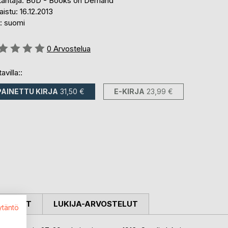
tantaja: BoD - Books on Demand
aistu: 16.12.2013
i: suomi
stelu::
0
Arvostelua
avilla::
PAINETTU KIRJA
31,50 €
E-KIRJA
23,99 €
OSTELUT
LUKIJA-ARVOSTELUT
ytäntö