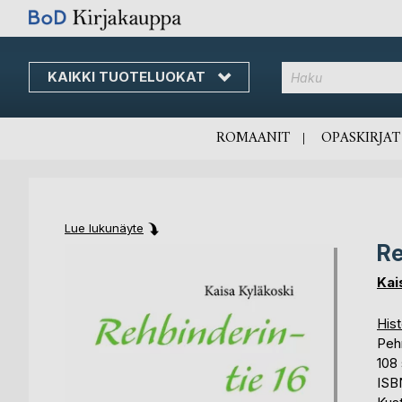
KAIKKI TUOTELUOKAT
Skip
to
Content
ROMAANIT
OPASKIRJAT
Lue lukunäyte
Re
Skip
Skip
to
to
Kai
the
the
end
beginning
Hist
of
of
Peh
the
the
108 
images
images
ISB
gallery
gallery