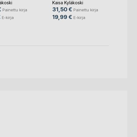
alit
kuollut(...)
1802
äkoski
Kaisa Kyläkoski
Kaisa 
€
31,50 €
31,5
Painettu kirja
Painettu kirja
€
19,99 €
19,9
E-kirja
E-kirja