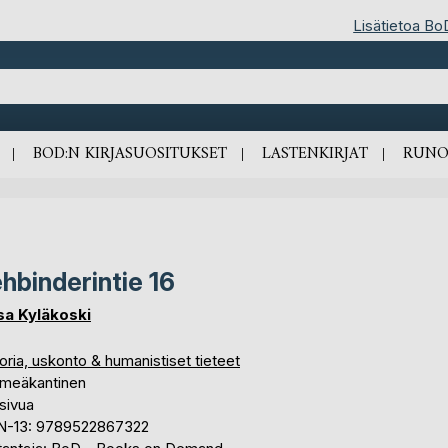
Lisätietoa Bo
BOD:N KIRJASUOSITUKSET
LASTENKIRJAT
RUNO
hbinderintie 16
sa Kyläkoski
oria, uskonto & humanistiset tieteet
meäkantinen
sivua
N-13: 9789522867322