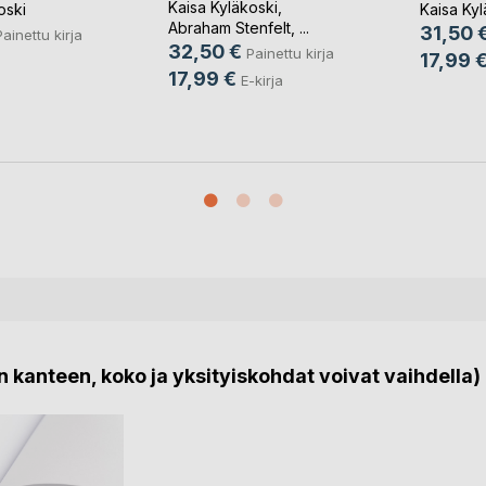
stä
Hohenth
Kaisa Kyläkoski
,
oski
Kaisa Kyl
Abraham Stenfelt
, ...
31,50 
Painettu kirja
32,50 €
Painettu kirja
17,99 
17,99 €
E-kirja
 kanteen, koko ja yksityiskohdat voivat vaihdella)