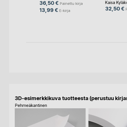
tekemise
36,50 €
Kaisa Kyläk
Painettu kirja
nettu kirja
32,50 €
13,99 €
E-kirja
ja
3D-esimerkkikuva tuotteesta (perustuu kirjan
Pehmeäkantinen