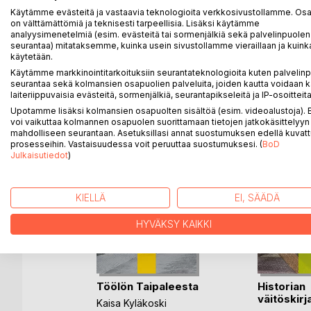
Helsingin Eirassa sijaitseva Rehbinderintie 16 / Ehr
Käytämme evästeitä ja vastaavia teknologioita verkkosivustollamme. Osa 
vuokrakasarmi, sitten vuosikymmeniä pankin työnte
on välttämättömiä ja teknisesti tarpeellisia. Lisäksi käytämme
Kirja kertoo talon ja asukkaiden vaiheista.
analyysimenetelmiä (esim. evästeitä tai sormenjälkiä sekä palvelinpuolen
seurantaa) mitataksemme, kuinka usein sivustollamme vieraillaan ja kuinka
käytetään.
Käytämme markkinointitarkoituksiin seurantateknologioita kuten palvelin
seurantaa sekä kolmansien osapuolien palveluita, joiden kautta voidaan k
LISÄÄ KIRJOJA B
o
D:L
laiteriippuvaisia evästeitä, sormenjälkiä, seurantapikseleitä ja IP-osoitteita
Upotamme lisäksi kolmansien osapuolten sisältöä (esim. videoalustoja)
voi vaikuttaa kolmannen osapuolen suorittamaan tietojen jatkokäsittelyyn 
mahdolliseen seurantaan. Asetuksillasi annat suostumuksen edellä kuvatt
prosesseihin. Vastaisuudessa voit peruuttaa suostumuksesi. (
BoD
Julkaisutiedot
)
KIELLÄ
EI, SÄÄDÄ
HYVÄKSY KAIKKI
tä -
Töölön Taipaleesta
Historian
alou(...)
väitöskirj
Kaisa Kyläkoski