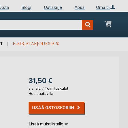
D:sta
Blogi
Uutiskirje
Apua
Oma tili
Ostosko
T
E-KIRJATARJOUKSIA %
31,50 €
sis. alv. /
Toimituskulut
Heti saatavilla
LISÄÄ OSTOSKORIIN
Lisää muistilistalle