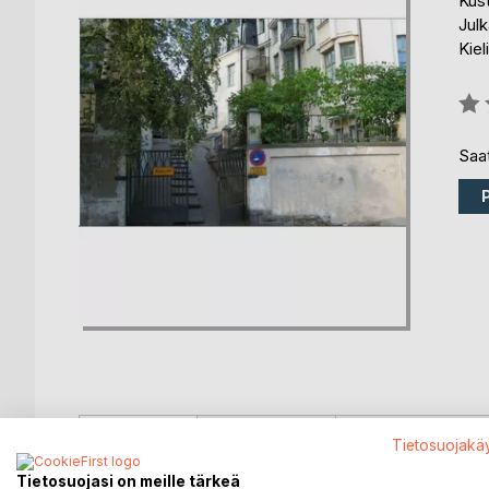
Kus
Julk
Kiel
Arvo
0%
Saat
KUVAUS
KIRJAILIJA
LEHDISTÖARV
Tietosuojakä
Tietosuojasi on meille tärkeä