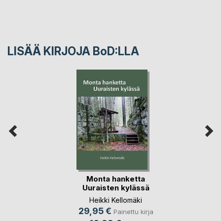
LISÄÄ KIRJOJA B
o
D:LLA
Monta hanketta
Uuraisten kylässä
Heikki Kellomäki
29,95 €
Painettu kirja