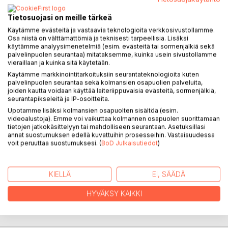
Tietosuojasi on meille tärkeä
KUVAUS
Käytämme evästeitä ja vastaavia teknologioita verkkosivustollamme.
Osa niistä on välttämättömiä ja teknisesti tarpeellisia. Lisäksi
käytämme analyysimenetelmiä (esim. evästeitä tai sormenjälkiä sekä
Porin-Haapamäen rautatie Virtain kautta rakennettiin 1930-
palvelinpuolen seurantaa) mitataksemme, kuinka usein sivustollamme
vieraillaan ja kuinka sitä käytetään.
luvulla ja suljettiin vain 46 vuoden jälkeen. Se oli
Käytämme markkinointitarkoituksiin seurantateknologioita kuten
paikkakunnalle aikoinaan tärkeä. Kirja kertoo
palvelinpuolen seurantaa sekä kolmansien osapuolien palveluita,
rakentamisesta ja liikenteestä erityisesti Virtain alueella
joiden kautta voidaan käyttää laiteriippuvaisia evästeitä, sormenjälkiä,
toivein, että rautatie näin asettuu paikallishistoriassa
seurantapikseleitä ja IP-osoitteita.
ansaitsemalleen paikalle. Kirja sisältää myös rakennustyötä
Upotamme lisäksi kolmansien osapuolten sisältöä (esim.
varten perustetun Virtain varavankilan lyhyen historiikin.
videoalustoja). Emme voi vaikuttaa kolmannen osapuolen suorittamaan
tietojen jatkokäsittelyyn tai mahdolliseen seurantaan. Asetuksillasi
Kuvituksena 90 vanhaa valokuvaa.
annat suostumuksen edellä kuvattuihin prosesseihin. Vastaisuudessa
voit peruuttaa suostumuksesi. (
BoD Julkaisutiedot
)
KIRJAILIJA
KIELLÄ
EI, SÄÄDÄ
LEHDISTÖARVOSTELUT
HYVÄKSY KAIKKI
LUKIJA-ARVOSTELUT