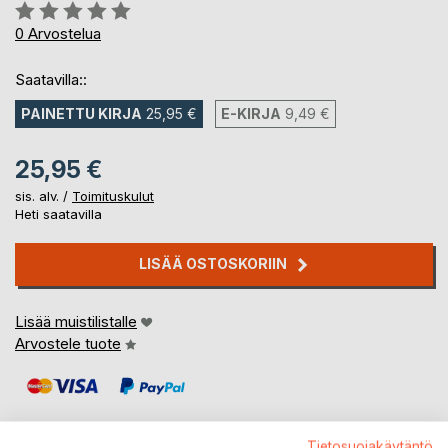
Arvostelu::
0%
0
Arvostelua
Saatavilla::
PAINETTU KIRJA
25,95 €
E-KIRJA
9,49 €
25,95 €
sis. alv. /
Toimituskulut
Heti saatavilla
LISÄÄ OSTOSKORIIN
Lisää muistilistalle
Arvostele tuote
Tietosuojakäytäntö