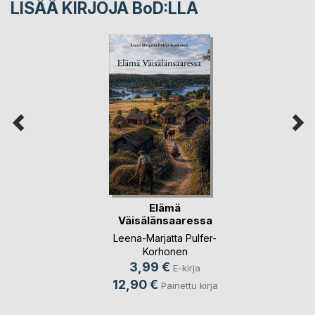
LISÄÄ KIRJOJA B
o
D:LLA
Elämä
Väisälänsaaressa
Leena-Marjatta Pulfer-
Korhonen
3,99 €
E-kirja
12,90 €
Painettu kirja