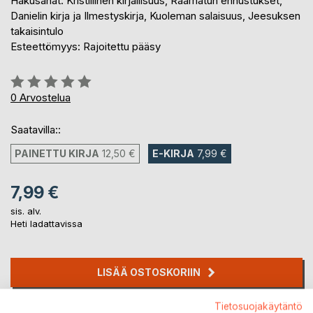
Hakusanat: Kristillinen kirjallisuus, Raamatun ennustukset,
Danielin kirja ja Ilmestyskirja, Kuoleman salaisuus, Jeesuksen
takaisintulo
Esteettömyys: Rajoitettu pääsy
Arvostelu::
0%
0
Arvostelua
Saatavilla::
PAINETTU KIRJA
12,50 €
E-KIRJA
7,99 €
7,99 €
sis. alv.
Heti ladattavissa
LISÄÄ OSTOSKORIIN
Tietosuojakäytäntö
Lisää muistilistalle