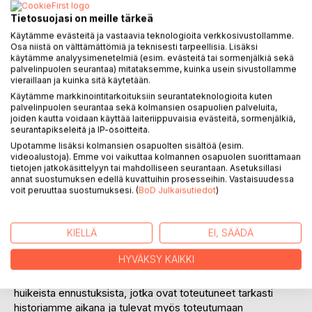
Arvostele tuote
Tietosuojasi on meille tärkeä
Käytämme evästeitä ja vastaavia teknologioita verkkosivustollamme.
Osa niistä on välttämättömiä ja teknisesti tarpeellisia. Lisäksi
käytämme analyysimenetelmiä (esim. evästeitä tai sormenjälkiä sekä
palvelinpuolen seurantaa) mitataksemme, kuinka usein sivustollamme
vieraillaan ja kuinka sitä käytetään.
Käytämme markkinointitarkoituksiin seurantateknologioita kuten
palvelinpuolen seurantaa sekä kolmansien osapuolien palveluita,
joiden kautta voidaan käyttää laiteriippuvaisia evästeitä, sormenjälkiä,
KUVAUS
seurantapikseleitä ja IP-osoitteita.
Upotamme lisäksi kolmansien osapuolten sisältöä (esim.
videoalustoja). Emme voi vaikuttaa kolmannen osapuolen suorittamaan
Sisätautiopin dosentti Matti Miettinen piti 1980-luvulla monia
tietojen jatkokäsittelyyn tai mahdolliseen seurantaan. Asetuksillasi
kokouksia Oskar Salosen säätiön tiloissa ja Finlandia-
annat suostumuksen edellä kuvattuihin prosesseihin. Vastaisuudessa
talossa Helsingissä. Näissä kokouksissa moni kuulija antoi
voit peruuttaa suostumuksesi. (
BoD Julkaisutiedot
)
elämänsä Jumalalle. Hän julkaisi silloin erinomaisen
profeetallisen lähetyslehden Ratkaisun aika, jota jaettiin
KIELLÄ
EI, SÄÄDÄ
adventtiseurakunnan toimesta Suomen koteihin. Tästä
lehdestä on nyt tehty uusi ja värikuvitettu kirja.
HYVÄKSY KAIKKI
Ratkaisun aika kertoo Danielin kirjan ja Ilmestyskirjan
huikeista ennustuksista, jotka ovat toteutuneet tarkasti
historiamme aikana ja tulevat myös toteutumaan