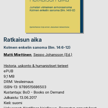
Ratkaisun aika
Kolmen enkelin sanoma (Ilm. 14:6-12)
Matti Miettinen
,
Seppo Johansson (Ed.)
Historia, uskonto & humanistiset tieteet
ePUB
9,1 MB
DRM: Vesileimaus
ISBN-13: 9789515686503
Kustantaja: BoD - Books on Demand
Julkaistu: 13.06.2017
Kieli: suomi