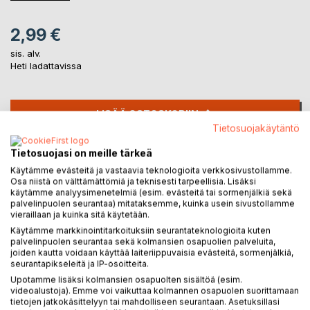
2,99 €
sis. alv.
Heti ladattavissa
LISÄÄ OSTOSKORIIN
Tietosuojakäytäntö
Lisää muistilistalle
Tietosuojasi on meille tärkeä
Arvostele tuote
Käytämme evästeitä ja vastaavia teknologioita verkkosivustollamme.
Osa niistä on välttämättömiä ja teknisesti tarpeellisia. Lisäksi
käytämme analyysimenetelmiä (esim. evästeitä tai sormenjälkiä sekä
palvelinpuolen seurantaa) mitataksemme, kuinka usein sivustollamme
vieraillaan ja kuinka sitä käytetään.
Käytämme markkinointitarkoituksiin seurantateknologioita kuten
palvelinpuolen seurantaa sekä kolmansien osapuolien palveluita,
joiden kautta voidaan käyttää laiteriippuvaisia evästeitä, sormenjälkiä,
seurantapikseleitä ja IP-osoitteita.
KUVAUS
Upotamme lisäksi kolmansien osapuolten sisältöä (esim.
videoalustoja). Emme voi vaikuttaa kolmannen osapuolen suorittamaan
tietojen jatkokäsittelyyn tai mahdolliseen seurantaan. Asetuksillasi