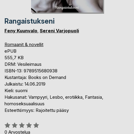
Rangaistukseni
Feny Kuunvalo
,
Sereni Varjopuoli
Romaanit & novellit
ePUB
555,7 KB
DRM: Vesileimaus
ISBN-13: 9789515680938
Kustantaja: Books on Demand
Julkaistu: 14.06.2019
Kieli: suomi
Hakusanat: Vampyyri, Lesbo, erotiikka, Fantasia,
homoseksuaalisuus
Esteettömyys: Rajoitettu pääsy
Arvostelu::
0%
0
Arvostelua