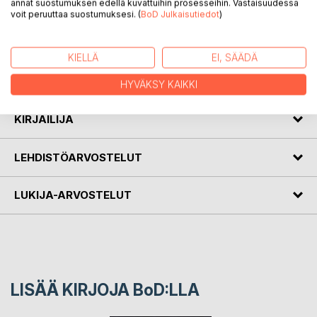
annat suostumuksen edellä kuvattuihin prosesseihin. Vastaisuudessa
Pariisin katakombeja asuttavat verenhimoiset olennot.
voit peruuttaa suostumuksesi. (
BoD Julkaisutiedot
)
Cerise palaa öiseltä retkeltään tuttuun ja tunkkaiseen
pimeyteen tietäen hyvin, ettei olisi saanut poistua. Kun hän
kohtaa katakombeihin piilotetussa salissa toisen
KIELLÄ
EI, SÄÄDÄ
kaltaisensa, Lisin, hän tietää, että rikosta seuraa
vääjäämättömästi rangaistus.
HYVÄKSY KAIKKI
KIRJAILIJA
LEHDISTÖARVOSTELUT
LUKIJA-ARVOSTELUT
LISÄÄ KIRJOJA B
o
D:LLA