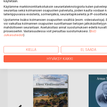
Kirja sisältää vinkit esimerkiksi seuraaviin tilanteisiin
käytetään.
- Mistä kaikkialta voin etsiä itselleni seuraa?
Käytämme markkinointitarkoituksiin seurantateknologioita kuten palvelin
- Minkälainen profiili toimii?
seurantaa sekä kolmansien osapuolien palveluita, joiden kautta voidaan k
laiteriippuvaisia evästeitä, sormenjälkiä, seurantapikseleitä ja IP-osoitteita
- Minkälaisia viestejä kannattaa lähettää?
Upotamme lisäksi kolmansien osapuolten sisältöä (esim. videoalustoja)
- Nettideittailun etiketit ja tavat
voi vaikuttaa kolmannen osapuolen suorittamaan tietojen jatkokäsittelyyn 
- Kuinka parannan nettideittailun turvallisuutta?
mahdolliseen seurantaan. Asetuksillasi annat suostumuksen edellä kuvatt
- Kuinka valmistaudun treffeille?
prosesseihin. Vastaisuudessa voit peruuttaa suostumuksesi. (
BoD
Julkaisutiedot
)
- Kuinka toimin treffeillä?
- Mistä ylipäätään tiedän minkälaisen kumppanin ta
KIELLÄ
EI, SÄÄDÄ
HYVÄKSY KAIKKI
LISÄÄ KIRJOJA B
o
D:L