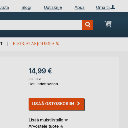
D:sta
Blogi
Uutiskirje
Apua
Oma tili
Ostosko
T
E-KIRJATARJOUKSIA %
14,99 €
sis. alv.
Heti ladattavissa
LISÄÄ OSTOSKORIIN
Lisää muistilistalle
Arvostele tuote