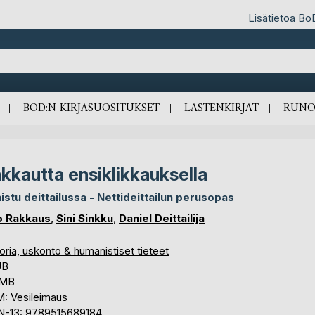
Lisätietoa Bo
BOD:N KIRJASUOSITUKSET
LASTENKIRJAT
RUNO
kkautta ensiklikkauksella
istu deittailussa - Nettideittailun perusopas
o Rakkaus
,
Sini Sinkku
,
Daniel Deittailija
oria, uskonto & humanistiset tieteet
UB
 MB
: Vesileimaus
N-13: 9789515689184