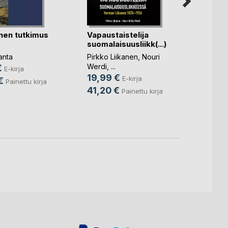
inen tutkimus
Vapaustaistelija
Unohd
suomalaisuusliikk(...)
Liisa
anta
Pirkko Liikanen
,
Nouri
Marjut
Werdi
, ...
€
7,49
E-kirja
19,99 €
E-kirja
€
15,9
Painettu kirja
41,20 €
Painettu kirja