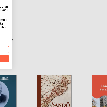
:
puolen
äyttää
.
. Emme
tai
uihin
rvitsen?
LA