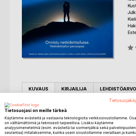
Kus
Julk
Kiel
Haku
Est
Arvo
0%
KUVAUS
KIRJAILIJA
LEHDISTÖARV
Tietosuojakä
Odotettu kirja vihdoin saatavilla!
Tietosuojasi on meille tärkeä
Rakkautta ensiklikkauksella: Onnistu Deittailussa -
Käytämme evästeitä ja vastaavia teknologioita verkkosivustollamme. Osa 
on välttämättömiä ja teknisesti tarpeellisia. Lisäksi käytämme
tapoineen, menetelmineen, mahdollisuuksineen, vaa
analyysimenetelmiä (esim. evästeitä tai sormenjälkiä sekä palvelinpuolen
seurantaa) mitataksemme, kuinka usein sivustollamme vieraillaan ja kuinka