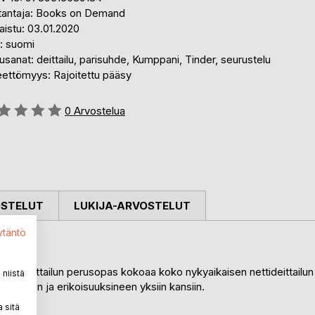
tantaja: Books on Demand
aistu: 03.01.2020
i: suomi
sanat: deittailu, parisuhde, Kumppani, Tinder, seurustelu
eettömyys: Rajoitettu pääsy
stelu::
0
Arvostelua
OSTELUT
LUKIJA-ARVOSTELUT
ytäntö
 Nettideittailun perusopas kokoaa koko nykyaikaisen nettideittailun
niistä
roineen ja erikoisuuksineen yksiin kansiin.
 sitä