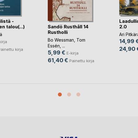
istä -
Laadull
Sandö Rusthåll 14
n talou(...)
2.0
Rustholli
lä
Ari Pitkär
Bo Wessman
,
Tom
14,99 
kirja
Essén
, ...
24,90 
ainettu kirja
5,99 €
E-kirja
61,40 €
Painettu kirja