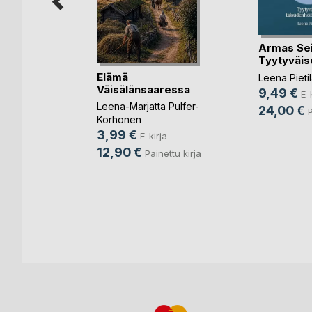
Armas Seil
eminen
Tyytyväise
hdytys
Elämä
Leena Pieti
Väisälänsaaressa
nka
9,49 €
E-
Leena-Marjatta Pulfer-
ja
24,00 €
P
Korhonen
3,99 €
E-kirja
12,90 €
Painettu kirja