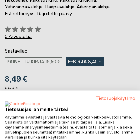
Ystävänpäivälahja, Hääpäivälahja, Äitienpäivälahja
Esteettömyys: Rajoitettu pääsy
Arvostelu::
0%
0
Arvostelua
Saatavilla::
PAINETTU KIRJA
15,50 €
E-KIRJA
8,49 €
8,49 €
sis. alv.
Heti ladattavissa
Tietosuojakäytäntö
Tietosuojasi on meille tärkeä
LISÄÄ OSTOSKORIIN
Käytämme evästeitä ja vastaavia teknologioita verkkosivustollamme.
Osa niistä on välttämättömiä ja teknisesti tarpeellisia. Lisäksi
käytämme analyysimenetelmiä (esim. evästeitä tai sormenjälkiä sekä
Lisää muistilistalle
palvelinpuolen seurantaa) mitataksemme, kuinka usein sivustollamme
vieraillaan ja kuinka sitä käytetään.
Arvostele tuote