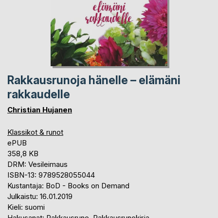
Rakkausrunoja hänelle – elämäni
rakkaudelle
Christian Hujanen
Klassikot & runot
ePUB
358,8 KB
DRM: Vesileimaus
ISBN-13: 9789528055044
Kustantaja: BoD - Books on Demand
Julkaistu: 16.01.2019
Kieli: suomi
Hakusanat: Rakkausruno, Rakkausrunokirja,