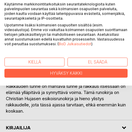
Käytämme markkinointitarkoituksiin seurantateknologioita kuten
palvelinpuolen seurantaa sekä kolmansien osapuolien palveluita,
joiden kautta voidaan käyttää laiteriippuvaisia evästeitä, sormenjälkiä,
seurantapikseleitä ja IP-osoitteita.
Upotamme lisäksi kolmansien osapuolten sisältöä (esim.
videoalustoja). Emme voi vaikuttaa kolmannen osapuolen suorittamaan
tietojen jatkokäsittelyyn tai mahdolliseen seurantaan. Asetuksillasi
annat suostumuksen edellä kuvattuihin prosesseihin. Vastaisuudessa
voit peruuttaa suostumuksesi. (
BoD Julkaisutiedot
)
KUVAUS
Rakkausrunoja hänelle – elämäni rakkaudelle on runokirja ja
KIELLÄ
EI, SÄÄDÄ
rakkauden kasvutarina useiden eri runojen muodossa.
HYVÄKSY KAIKKI
Runot kuvastavat niitä tuntemuksia, joita mies tuntee, kun
hän rakastuu ja kun rakkaus tuntuu juuri siltä oikealta.
Rakkauden tunne on mahtava tunne ja rakkaus itsessään on
elämää ylläpitävä ja synnyttävä voima. Tämä runokirja on
Christian Hujasen esikoisrunokirja ja hieno ylistys
rakkaudelle, jota tässä ajassa tarvitaan, ehkä enemmän kuin
koskaan.
KIRJAILIJA