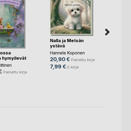
Nalla ja Metsän
ystävä
jossa
Kahde
Hannele Koponen
n hymyilevät
20,90 €
Painettu kirja
Sari N
ttinen
21,9
7,99 €
E-kirja
€
Painettu kirja
8,49