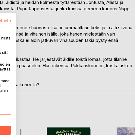
 äidistä ja heidän kolmesta tyttärestään Jontusta, Ailista ja
kikanista, Pupu Ruppusesta, jonka kanssa perheen kuopus Nappi
ytäntö
a äidillä menee huonosti. Isä on ammatiltaan keksijä ja äiti siivoaa
yt työhönsä ja vihainen isälle, joka hänen mielestään vain
niistä
llinen, koska ei äidin jatkuvan vihaisuuden takia pysty enää
 sitä
sia kiikastaa. He järjestävät äidille töistä lomaa, jotta tilanne
puolen
n. Ja niin isä pääseekin. Hän rakentaa Rakkauskoneen, koska uskoo
äyttää
sä.
.
. Emme
ta tuottaa koneella?
tai
uihin
LA