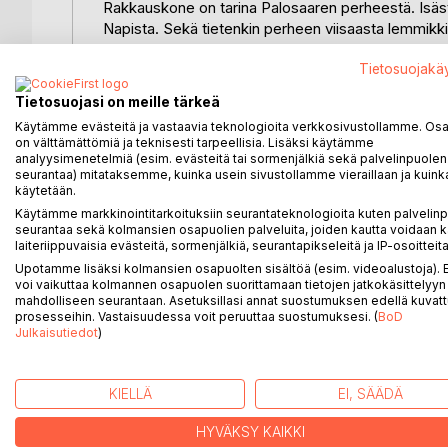
Rakkauskone on tarina Palosaaren perheestä. Isästä,
Napista. Sekä tietenkin perheen viisaasta lemmik
telepaattisesti keskustelee.
Tietosuojakä
Perhe on aiemmin ollut onnellinen, mutta nyt isällä j
Tietosuojasi on meille tärkeä
koulua, jossa toimi ennen opettajana. Äiti on väsyn
Käytämme evästeitä ja vastaavia teknologioita verkkosivustollamme. Osa 
laiskottelee kotona, eikä tee mitään. Ja isä on suru
on välttämättömiä ja teknisesti tarpeellisia. Lisäksi käytämme
keksimään.
analyysimenetelmiä (esim. evästeitä tai sormenjälkiä sekä palvelinpuolen
seurantaa) mitataksemme, kuinka usein sivustollamme vieraillaan ja kuinka
käytetään.
Onneksi perheen neuvokkaat tyttäret tajuavat mistä a
Käytämme markkinointitarkoituksiin seurantateknologioita kuten palvelin
rauhoittuisi ja isä pääsisi keksimisessään vauhtii
seurantaa sekä kolmansien osapuolien palveluita, joiden kautta voidaan k
saavansa sen avulla äidin rakastumaan taas itseen
laiteriippuvaisia evästeitä, sormenjälkiä, seurantapikseleitä ja IP-osoitteita
Upotamme lisäksi kolmansien osapuolten sisältöä (esim. videoalustoja)
Mutta onko asia niin yksinkertainen? Voiko rakkaut
voi vaikuttaa kolmannen osapuolen suorittamaan tietojen jatkokäsittelyyn 
mahdolliseen seurantaan. Asetuksillasi annat suostumuksen edellä kuvatt
prosesseihin. Vastaisuudessa voit peruuttaa suostumuksesi. (
BoD
Julkaisutiedot
)
LISÄÄ KIRJOJA B
o
D:L
KIELLÄ
EI, SÄÄDÄ
HYVÄKSY KAIKKI