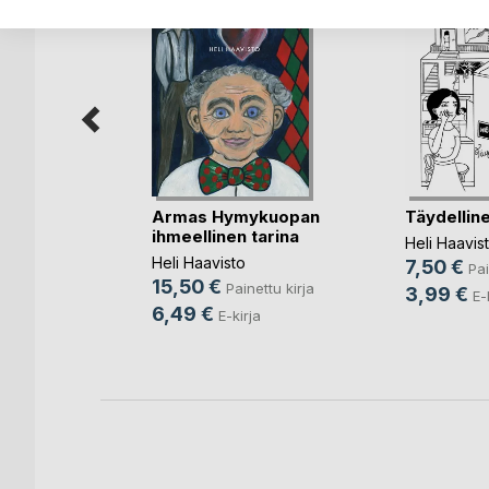
Armas Hymykuopan
Täydelline
ssa
ihmeellinen tarina
Heli Haavis
nen
Heli Haavisto
7,50 €
Pai
15,50 €
ettu kirja
Painettu kirja
3,99 €
E-
6,49 €
E-kirja