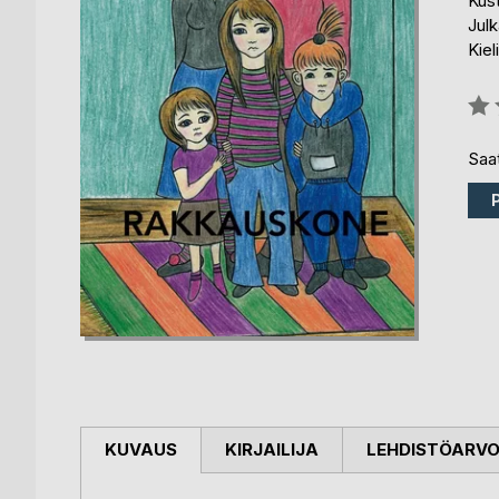
Kus
Julk
Kiel
Arvo
0%
Saat
KUVAUS
KIRJAILIJA
LEHDISTÖARV