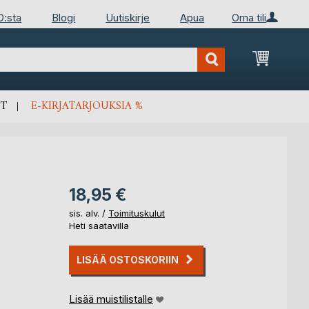
D:sta
Blogi
Uutiskirje
Apua
Oma tili
Ostosko
T
E-KIRJATARJOUKSIA %
18,95 €
sis. alv. /
Toimituskulut
Heti saatavilla
LISÄÄ OSTOSKORIIN
Lisää muistilistalle