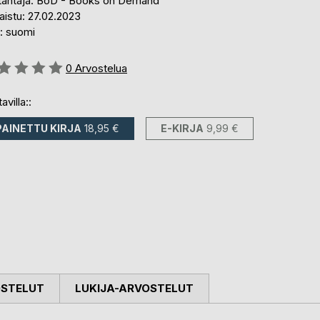
tantaja: BoD - Books on Demand
aistu: 27.02.2023
i: suomi
stelu::
0
Arvostelua
avilla::
PAINETTU KIRJA
18,95 €
E-KIRJA
9,99 €
OSTELUT
LUKIJA-ARVOSTELUT