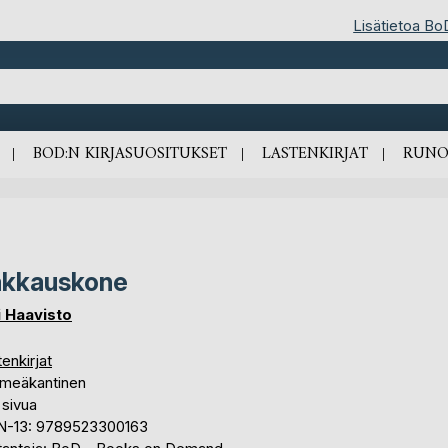
Lisätietoa Bo
BOD:N KIRJASUOSITUKSET
LASTENKIRJAT
RUNO
akkauskone
i Haavisto
enkirjat
meäkantinen
 sivua
N-13: 9789523300163