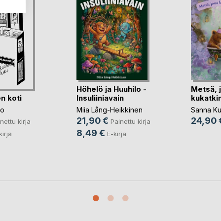
Höhelö ja Huuhilo -
Metsä, 
n koti
Insuliiniavain
kukatki
to
Miia Lång-Heikkinen
Sanna Kui
21,90 €
24,90 
nettu kirja
Painettu kirja
8,49 €
kirja
E-kirja