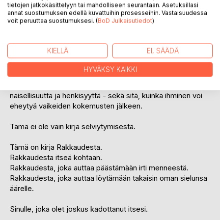
selviytymisestä, mutta ennen kaikkea kasvusta. Se kertoo
tietojen jatkokäsittelyyn tai mahdolliseen seurantaan. Asetuksillasi
siitä, kuinka vaikeimmatkin kokemukset voivat lopulta
annat suostumuksen edellä kuvattuihin prosesseihin. Vastaisuudessa
voit peruuttaa suostumuksesi. (
BoD Julkaisutiedot
)
johdattaa meidät lähemmäksi itseämme.
Kirja yhdistää henkilökohtaiset kokemukset, henkisen
KIELLÄ
EI, SÄÄDÄ
kasvun ja syvälliset oivallukset tavalla, joka kutsuu myös
lukijan pysähtymään oman elämänsä äärelle. Teos
HYVÄKSY KAIKKI
käsittelee muun muassa minäkuvaa, uskomuksia, irti
päästämistä, kiitollisuutta, luottamusta, anteeksiantoa,
naisellisuutta ja henkisyyttä - sekä sitä, kuinka ihminen voi
eheytyä vaikeiden kokemusten jälkeen.
Tämä ei ole vain kirja selviytymisestä.
Tämä on kirja Rakkaudesta.
Rakkaudesta itseä kohtaan.
Rakkaudesta, joka auttaa päästämään irti menneestä.
Rakkaudesta, joka auttaa löytämään takaisin oman sielunsa
äärelle.
Sinulle, joka olet joskus kadottanut itsesi.