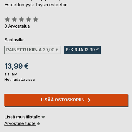
Esteettömyys: Täysin esteetön
Arvostelu::
0%
0
Arvostelua
Saatavilla::
PAINETTU KIRJA
39,90 €
E-KIRJA
13,99 €
13,99 €
sis. alv.
Heti ladattavissa
LISÄÄ OSTOSKORIIN
Lisää muistilistalle
Arvostele tuote