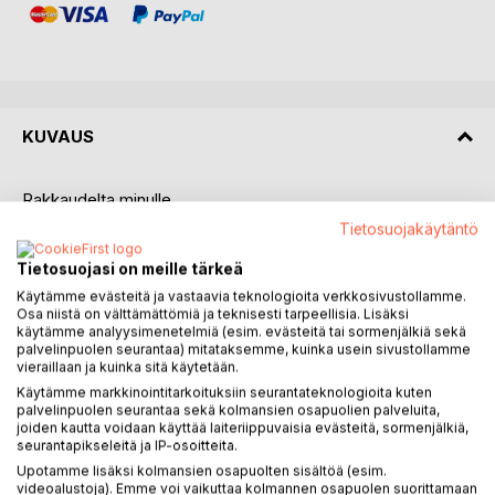
KUVAUS
Rakkaudelta minulle
Tietosuojakäytäntö
Mitä tapahtuu, kun ihminen alkaa ensimmäistä kertaa
elämässään valita itseään?
Tietosuojasi on meille tärkeä
Käytämme evästeitä ja vastaavia teknologioita verkkosivustollamme.
Kuinka kauan voimme kantaa mukanamme uskomuksia,
Osa niistä on välttämättömiä ja teknisesti tarpeellisia. Lisäksi
käytämme analyysimenetelmiä (esim. evästeitä tai sormenjälkiä sekä
pelkoja ja tarinoita, jotka eivät koskaan olleet omiamme?
palvelinpuolen seurantaa) mitataksemme, kuinka usein sivustollamme
Kuinka kauan voimme etsiä hyväksyntää muualta ennen kuin
vieraillaan ja kuinka sitä käytetään.
ymmärrämme, että kaikki se, mitä olemme kaivanneet, on
Käytämme markkinointitarkoituksiin seurantateknologioita kuten
ollut meissä itsessämme koko ajan?
palvelinpuolen seurantaa sekä kolmansien osapuolien palveluita,
joiden kautta voidaan käyttää laiteriippuvaisia evästeitä, sormenjälkiä,
seurantapikseleitä ja IP-osoitteita.
Rakkaudelta minulle on koskettava ja rehellinen matka kohti
Upotamme lisäksi kolmansien osapuolten sisältöä (esim.
omaa voimaa, hyväksyntää ja sisäistä rauhaa. Se kertoo
videoalustoja). Emme voi vaikuttaa kolmannen osapuolen suorittamaan