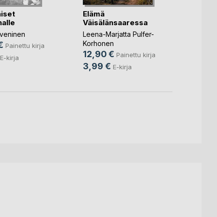
Tyytyv
iset
Elämä
Leena P
alle
Väisälänsaaressa
24,0
veninen
Leena-Marjatta Pulfer-
9,49
Korhonen
€
Painettu kirja
12,90 €
Painettu kirja
E-kirja
3,99 €
E-kirja