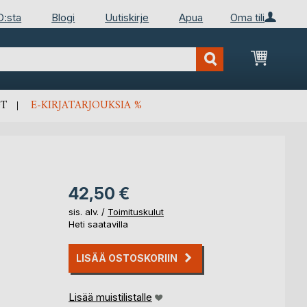
D:sta
Blogi
Uutiskirje
Apua
Oma tili
Ostosko
T
E-KIRJATARJOUKSIA %
42,50 €
sis. alv. /
Toimituskulut
Heti saatavilla
LISÄÄ OSTOSKORIIN
Lisää muistilistalle