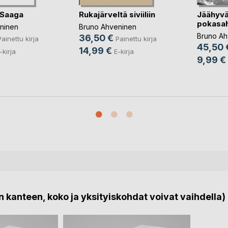
 Saaga
Rukajärveltä siviiliin
Jäähyvä
pokasah
ninen
Bruno Ahveninen
Bruno Ah
36,50 €
Painettu kirja
Painettu kirja
45,50 
14,99 €
-kirja
E-kirja
9,99 €
 kanteen, koko ja yksityiskohdat voivat vaihdella)