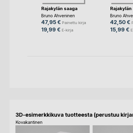
Rajakylän saaga
Rajakylän
n imussa
Bruno Ahveninen
Bruno Ahve
nen
47,95 €
42,50 €
Painettu kirja
nettu kirja
19,99 €
15,99 €
E-kirja
E
rja
3D-esimerkkikuva tuotteesta (perustuu kirjan
Kovakantinen