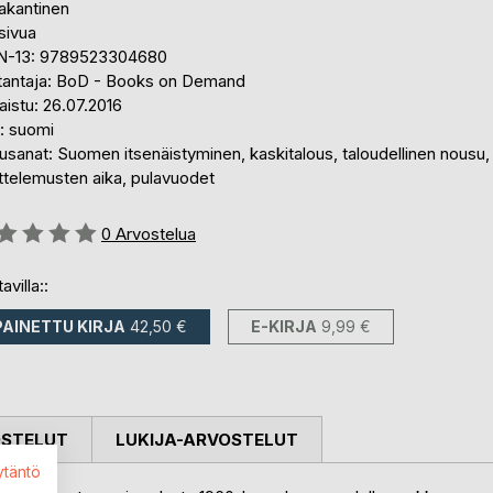
akantinen
sivua
N-13: 9789523304680
tantaja: BoD - Books on Demand
aistu: 26.07.2016
i: suomi
sanat: Suomen itsenäistyminen, kaskitalous, taloudellinen nousu,
ttelemusten aika, pulavuodet
stelu::
0
Arvostelua
avilla::
PAINETTU KIRJA
42,50 €
E-KIRJA
9,99 €
OSTELUT
LUKIJA-ARVOSTELUT
ytäntö