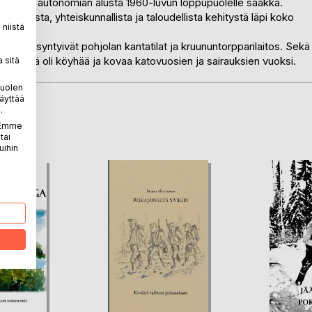
 Suomen autonomian alusta 1960-luvun loppupuolelle saakka.
liittista, yhteiskunnallista ja taloudellista kehitystä läpi koko
niistä
lloin syntyivät pohjolan kantatilat ja kruununtorpparilaitos. Sekä
esta. Elämä oli köyhää ja kovaa katovuosien ja sairauksien vuoksi.
 sitä
puolen
äyttää
.
LA
. Emme
tai
uihin