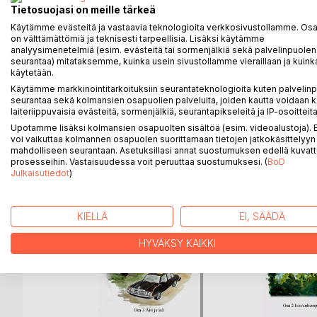
Rajakylän Saaga on sukutarina Pielisen Karjalasta
Tietosuojasi on meille tärkeä
Suvun tarinan lisäksi siinä seurataan myös maamme po
Käytämme evästeitä ja vastaavia teknologioita verkkosivustollamme. Osa 
aikakauden.
on välttämättömiä ja teknisesti tarpeellisia. Lisäksi käytämme
Ensimmäisessä osassa kuvataan autonomian aikaa, jo
analyysimenetelmiä (esim. evästeitä tai sormenjälkiä sekä palvelinpuolen
kantatilalliset että torpparit ottivat leipänsä kask
seurantaa) mitataksemme, kuinka usein sivustollamme vieraillaan ja kuinka
käytetään.
Käytämme markkinointitarkoituksiin seurantateknologioita kuten palvelin
seurantaa sekä kolmansien osapuolien palveluita, joiden kautta voidaan k
laiteriippuvaisia evästeitä, sormenjälkiä, seurantapikseleitä ja IP-osoitteita
LISÄÄ KIRJOJA B
o
D:L
Upotamme lisäksi kolmansien osapuolten sisältöä (esim. videoalustoja)
voi vaikuttaa kolmannen osapuolen suorittamaan tietojen jatkokäsittelyyn 
mahdolliseen seurantaan. Asetuksillasi annat suostumuksen edellä kuvatt
prosesseihin. Vastaisuudessa voit peruuttaa suostumuksesi. (
BoD
Julkaisutiedot
)
KIELLÄ
EI, SÄÄDÄ
HYVÄKSY KAIKKI