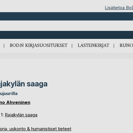
Lisätietoa Bo
BOD:N KIRJASUOSITUKSET
LASTENKIRJAT
RUNO
jakylän saaga
ujuurilla
no Ahveninen
 1:
Rajakylän saaga
oria, uskonto & humanistiset tieteet