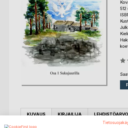
Kov
512 
ISB
Kus
Julk
Kiel
Haku
koe
Arvo
0%
Saat
KUVAUS
KIRJAILIJA
LEHDISTÖARV
Tietosuojakä