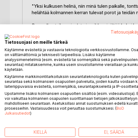
"Yksi kulkusen helinä, niin minä tulen paikalle, tont
helähtää kolmannen kerran tulevat porot ja teidän 
Pyrypallon taikaa -joulutarinavihko sisältää kaksi
elämän. On tuiki tavallinen jouluaattoaamu, pakkas
Tietosuojakä
yhdessä maailman halutuimmassa ammatissa, nimittä
Tietosuojasi on meille tärkeä
jotka oikealta joulupukilta jää onnettomuuden vuok
Käytämme evästeitä ja vastaavia teknologioita verkkosivustollamme. Osa 
iloisiksi ja pitämään sisimmissään joulumielen. Toi
on välttämättömiä ja teknisesti tarpeellisia. Lisäksi käytämme
vuoden takaisen tärkeän työn, mutta yhtäkkiä maasta
analyysimenetelmiä (esim. evästeitä tai sormenjälkiä sekä palvelinpuolen
kertaa miehille annetaan vain yksi tehtävä, mutta s
seurantaa) mitataksemme, kuinka usein sivustollamme vieraillaan ja kuinka
käytetään.
KIRJAN TUOTTO OHJATAAN HYVÄNTEKEVÄISY
Käytämme markkinointitarkoituksiin seurantateknologioita kuten palvelin
seurantaa sekä kolmansien osapuolien palveluita, joiden kautta voidaan k
laiteriippuvaisia evästeitä, sormenjälkiä, seurantapikseleitä ja IP-osoitteita
Hope toimii vapaaehtoisvoimin yhdessä yhteiseksi h
Upotamme lisäksi kolmansien osapuolten sisältöä (esim. videoalustoja)
Suomessa tasa-arvoisemmat mahdollisuudet hyvään a
voi vaikuttaa kolmannen osapuolen suorittamaan tietojen jatkokäsittelyyn 
konkreettisia vaate- ja tavaralahjoituksia, sekä lap
mahdolliseen seurantaan. Asetuksillasi annat suostumuksen edellä kuvatt
prosesseihin. Vastaisuudessa voit peruuttaa suostumuksesi. (
BoD
Julkaisutiedot
)
Lahjoitus käytetään harrastusten ja vapaa-ajan vir
KIELLÄ
EI, SÄÄDÄ