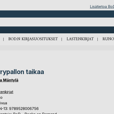
Lisätietoa Bo
BOD:N KIRJASUOSITUKSET
LASTENKIRJAT
RUNO
rypallon taikaa
a Mäntylä
enkirjat
ko
ivua
N-13: 9789528006756