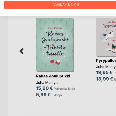
LISÄÄ KIRJOJA B
o
D:L
HYVÄKSY KAIKKI
Pyrypallon
Juha Mänty
19,95 €
P
Rakas Joulupukki
na
13,99 €
E
Juha Mäntylä
ettu kirja
15,90 €
Painettu kirja
5,99 €
E-kirja