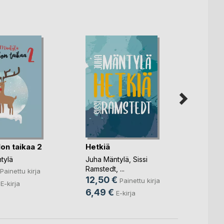
Dekkar
on taikaa 2
Hetkiä
kuol
tylä
Juha Mäntylä
,
Sissi
Juha M
Ramstedt
, ...
Painettu kirja
27,5
12,50 €
Painettu kirja
E-kirja
18,9
6,49 €
E-kirja