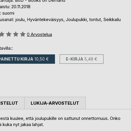
tantaja: BoD - Books on Demand
aistu: 20.11.2018
i: suomi
sanat: joulu, Hyväntekeväisyys, Joulupukki, tontut, Seikkailu
stelu::
0
Arvostelua
avilla::
PAINETTU KIRJA
10,50 €
E-KIRJA
5,49 €
OSTELUT
LUKIJA-ARVOSTELUT
stä kuulee, että joulupukille on sattunut onnettomuus. Onko
 kuka nyt jakaa lahjat.