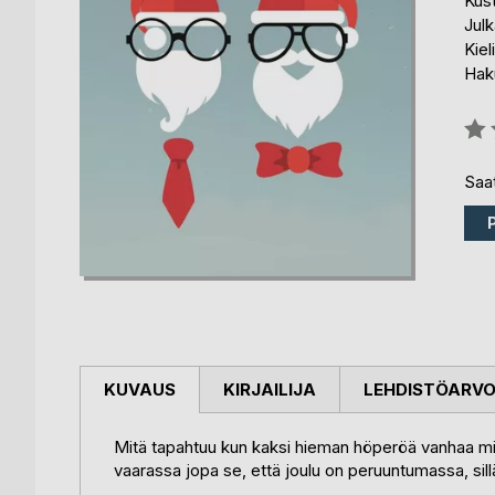
Kus
Julk
Kiel
Haku
Arvo
0%
Saat
KUVAUS
KIRJAILIJA
LEHDISTÖARV
Mitä tapahtuu kun kaksi hieman höperöä vanhaa mie
vaarassa jopa se, että joulu on peruuntumassa, sillä