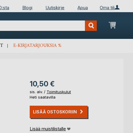
D:sta
Blogi
Uutiskirje
Apua
Oma tili
Ostosko
T
E-KIRJATARJOUKSIA %
10,50 €
sis. alv. /
Toimituskulut
Heti saatavilla
LISÄÄ OSTOSKORIIN
Lisää muistilistalle