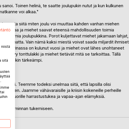
tu sanoi. Toinen helinä, te saatte joulupukin nutut ja kun kulkunen
matkanne voi alkaa."
 kertomusta siitä miten joulu voi muuttaa kahden vanhan miehen
ta on liikaa ja miehet saavat eteensä mahdollisuuden toimia
ytäntö
in toimia joulupukkina. Porot kuljettavat miehet jakamaan lahjat,
si jakamatta. Vain nämä kaksi miestä voivat saada miljardit ihmiset
niistä
sessa tarinassa on kulunut vuosi ja miehet ovat lähes unohtaneet
 löytyy tonttulakki ja miehet tietävät mitä se tarkoittaa. Tällä
e on sitäkin tärkeämpi.
 sitä
YTEEN:
puolen
äyttää
.
yväksi. Teemme todeksi unelmaa siitä, että lapsilla olisi
. Emme
rkeen. Jaamme vähävaraisille ja kriisin kokeneille perheille
tai
sille ja nuorille harrastustukea ja vapaa-ajan elämyksiä.
uihin
kistystoiminnan tukemiseen.