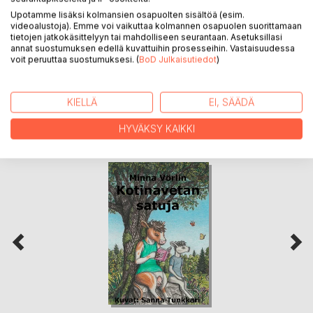
LEHDISTÖARVOSTELUT
Upotamme lisäksi kolmansien osapuolten sisältöä (esim.
videoalustoja). Emme voi vaikuttaa kolmannen osapuolen suorittamaan
tietojen jatkokäsittelyyn tai mahdolliseen seurantaan. Asetuksillasi
LUKIJA-ARVOSTELUT
annat suostumuksen edellä kuvattuihin prosesseihin. Vastaisuudessa
voit peruuttaa suostumuksesi. (
BoD Julkaisutiedot
)
KIELLÄ
EI, SÄÄDÄ
HYVÄKSY KAIKKI
LISÄÄ KIRJOJA B
o
D:LLA