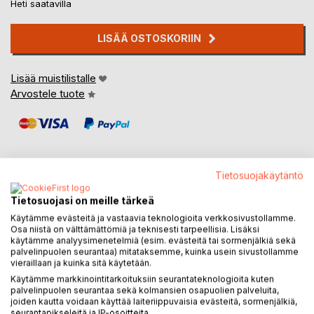
Heti saatavilla
LISÄÄ OSTOSKORIIN
Lisää muistilistalle
Arvostele tuote
Tietosuojakäytäntö
KUVAUS
Tietosuojasi on meille tärkeä
Käytämme evästeitä ja vastaavia teknologioita verkkosivustollamme.
Osa niistä on välttämättömiä ja teknisesti tarpeellisia. Lisäksi
Puuterisiivet näyttää tunnelmia elämästä runoin ja kuvin.
käytämme analyysimenetelmiä (esim. evästeitä tai sormenjälkiä sekä
palvelinpuolen seurantaa) mitataksemme, kuinka usein sivustollamme
vieraillaan ja kuinka sitä käytetään.
Käytämme markkinointitarkoituksiin seurantateknologioita kuten
KIRJAILIJA
palvelinpuolen seurantaa sekä kolmansien osapuolien palveluita,
joiden kautta voidaan käyttää laiteriippuvaisia evästeitä, sormenjälkiä,
seurantapikseleitä ja IP-osoitteita.