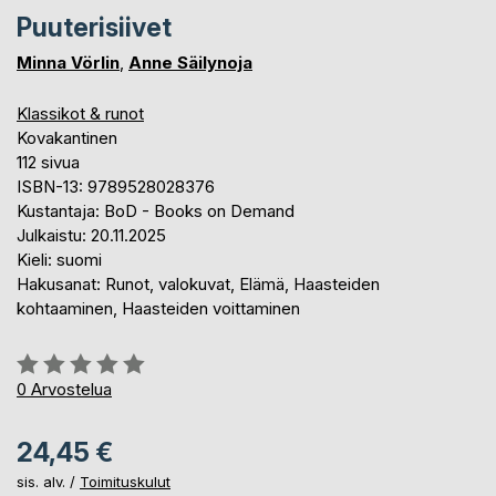
Puuterisiivet
Minna Vörlin
,
Anne Säilynoja
Klassikot & runot
Kovakantinen
112 sivua
ISBN-13: 9789528028376
Kustantaja: BoD - Books on Demand
Julkaistu: 20.11.2025
Kieli: suomi
Hakusanat: Runot, valokuvat, Elämä, Haasteiden
kohtaaminen, Haasteiden voittaminen
Arvostelu::
0%
0
Arvostelua
24,45 €
sis. alv. /
Toimituskulut