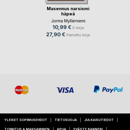
Masennus narsismi
häpeä
Jorma Myllärniemi
10,99 €
E-kirja
27,90 €
Painettu kirja
YLEISET SOPIMUSEHDOT
TIETOSUOJA
JULKAISUTIEDOT
TOIMITUS & MAKSAMINEN
APUA
EVÄSTE BANNERI