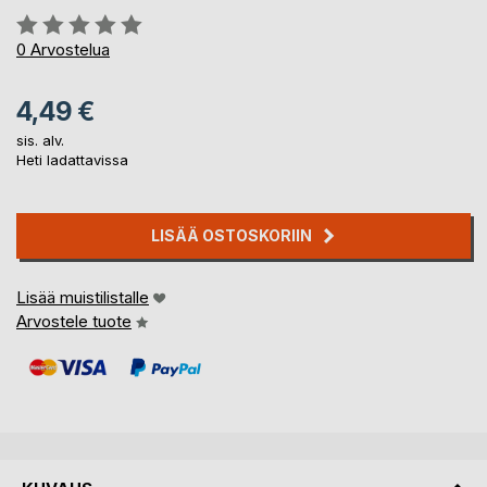
Arvostelu::
0%
0
Arvostelua
4,49 €
sis. alv.
Heti ladattavissa
LISÄÄ OSTOSKORIIN
Lisää muistilistalle
Arvostele tuote