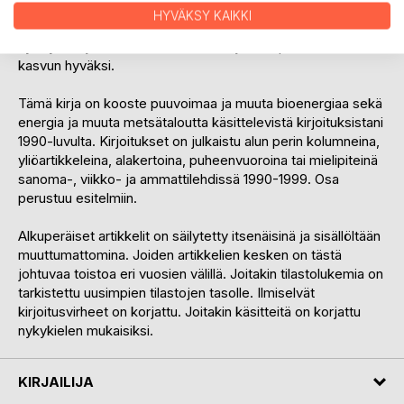
Esimerkiksi kasvatusmetsien ensimmäisen harvennuksen
HYVÄKSY KAIKKI
puu on vielä lähes koskematon energian lisäreservi. Se tulisi
hyödyntää jo metsänhoidon vuoksi ja sahapuun tulevan
kasvun hyväksi.
Tämä kirja on kooste puuvoimaa ja muuta bioenergiaa sekä
energia ja muuta metsätaloutta käsittelevistä kirjoituksistani
1990-luvulta. Kirjoitukset on julkaistu alun perin kolumneina,
yliöartikkeleina, alakertoina, puheenvuoroina tai mielipiteinä
sanoma-, viikko- ja ammattilehdissä 1990-1999. Osa
perustuu esitelmiin.
Alkuperäiset artikkelit on säilytetty itsenäisinä ja sisällöltään
muuttumattomina. Joiden artikkelien kesken on tästä
johtuvaa toistoa eri vuosien välillä. Joitakin tilastolukemia on
tarkistettu uusimpien tilastojen tasolle. Ilmiselvät
kirjoitusvirheet on korjattu. Joitakin käsitteitä on korjattu
nykykielen mukaisiksi.
KIRJAILIJA