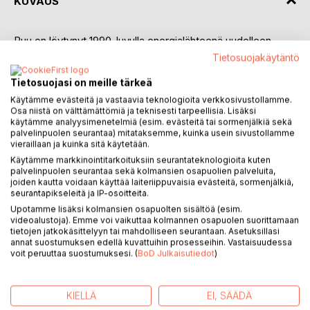
KUVAUS
Puu on löytynyt 1990-luvulla energialähteenä uudelleen.
Suomi on Euroopassa bioenergian johtomaa. Saamme
Tietosuojakäytäntö
vuosikymmenen lopulla viidenneksen energiastamme
Tietosuojasi on meille tärkeä
puusta.
Käytämme evästeitä ja vastaavia teknologioita verkkosivustollamme.
Osa niistä on välttämättömiä ja teknisesti tarpeellisia. Lisäksi
Ympäristökysymysten takia puun merkitys energialähteenä
käytämme analyysimenetelmiä (esim. evästeitä tai sormenjälkiä sekä
kasvaa edelleen. Puu on nykypolttoaineista puhtain: siitä ei
palvelinpuolen seurantaa) mitataksemme, kuinka usein sivustollamme
tule ikuisia jätteistä, siitä ei tule happosateiksi muuntuvia
vieraillaan ja kuinka sitä käytetään.
rikkipäästöjä, eikä siitä tule ilmakehää tukahduttavaa,
Käytämme markkinointitarkoituksiin seurantateknologioita kuten
haitallista hiilidioksidia.
palvelinpuolen seurantaa sekä kolmansien osapuolien palveluita,
joiden kautta voidaan käyttää laiteriippuvaisia evästeitä, sormenjälkiä,
seurantapikseleitä ja IP-osoitteita.
Metsätalouteemme on syntynyt uusi ulottuvuus,
Upotamme lisäksi kolmansien osapuolten sisältöä (esim.
energiametsätalous. Se luo etenkin perhemetsätalouteen
videoalustoja). Emme voi vaikuttaa kolmannen osapuolen suorittamaan
uutta, tuoretta tuotantoa ja tuoretta työtä.
tietojen jatkokäsittelyyn tai mahdolliseen seurantaan. Asetuksillasi
annat suostumuksen edellä kuvattuihin prosesseihin. Vastaisuudessa
Kansantaloutemme säästää valuuttaa.
voit peruuttaa suostumuksesi. (
BoD Julkaisutiedot
)
Energiatavoitteinen puunjalostuksemme on näyttänyt tällä
vuosikymmenellä, että maamme metsävaroissa oli piilevää
KIELLÄ
EI, SÄÄDÄ
energiaa. Eikä siitä otettu käyttöön kuin murto-osa.