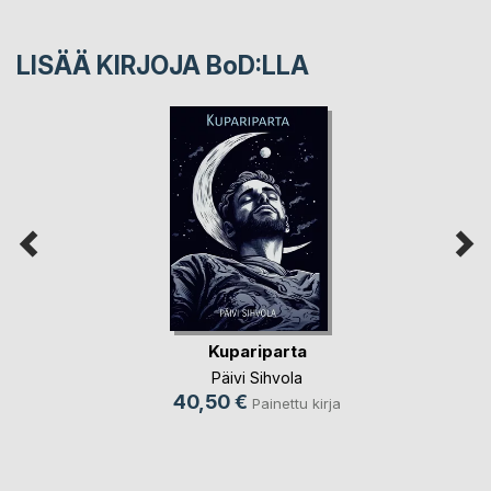
LISÄÄ KIRJOJA B
o
D:LLA
Kupariparta
Päivi Sihvola
40,50 €
Painettu kirja