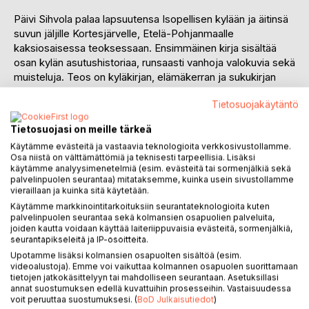
Päivi Sihvola palaa lapsuutensa Isopellisen kylään ja äitinsä
suvun jäljille Kortesjärvelle, Etelä-Pohjanmaalle
kaksiosaisessa teoksessaan. Ensimmäinen kirja sisältää
osan kylän asutushistoriaa, runsaasti vanhoja valokuvia sekä
muisteluja. Teos on kyläkirjan, elämäkerran ja sukukirjan
yhdistelmä.
Tietosuojakäytäntö
Kertomuksen keskiöön nousee Pellisentien varrella
Tietosuojasi on meille tärkeä
eläneiden asukkaiden ohella Sihvolan isoäidin Alina
Käytämme evästeitä ja vastaavia teknologioita verkkosivustollamme.
Koiviston nauhoitettu haastattelu vuodelta 1979, josta
Osa niistä on välttämättömiä ja teknisesti tarpeellisia. Lisäksi
otteita kulkee läpi koko kirjan. Alinan Etelä-Pohjanmaan
käytämme analyysimenetelmiä (esim. evästeitä tai sormenjälkiä sekä
järviseutulaisella murteella puhuva kertojanääni valaisee
palvelinpuolen seurantaa) mitataksemme, kuinka usein sivustollamme
vieraillaan ja kuinka sitä käytetään.
kiinnostavasti entisaikojen elämää. Se tuo esille
keuhkotaudin runteleman perheen, kiertokoulussa lapsia
Käytämme markkinointitarkoituksiin seurantateknologioita kuten
palvelinpuolen seurantaa sekä kolmansien osapuolien palveluita,
hakkaavan opettajan, sodan vammauttaman aviomiehen ja
joiden kautta voidaan käyttää laiteriippuvaisia evästeitä, sormenjälkiä,
erityisesti naisen osan perheen arjen pyörittäjänä.
seurantapikseleitä ja IP-osoitteita.
Upotamme lisäksi kolmansien osapuolten sisältöä (esim.
"Kalle oli Viron vapaussovassa ajanu konekiväärikuormaa.
videoalustoja). Emme voi vaikuttaa kolmannen osapuolen suorittamaan
tietojen jatkokäsittelyyn tai mahdolliseen seurantaan. Asetuksillasi
Kaks hevosta oli sen kuorman eessä. Yhtäkkiä oli
annat suostumuksen edellä kuvattuihin prosesseihin. Vastaisuudessa
konekiväärisuihku ruvennu lapattamaa ja hevoset oli
voit peruuttaa suostumuksesi. (
BoD Julkaisutiedot
)
pillastunu ja lähteny laukkaan. Kalle oli jääny niihin suittii kii ja