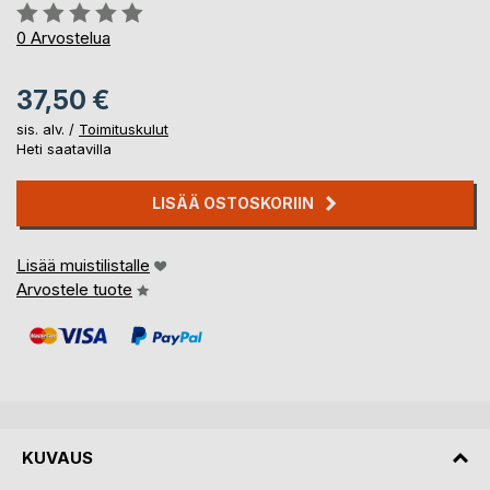
Arvostelu::
0%
0
Arvostelua
37,50 €
sis. alv. /
Toimituskulut
Heti saatavilla
LISÄÄ OSTOSKORIIN
Lisää muistilistalle
Arvostele tuote
KUVAUS