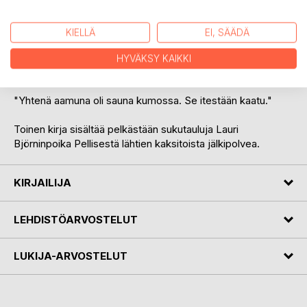
raahautunu hevosten perässä. Siinä sen jalaka meni, että
meinas vähä ontua."
KIELLÄ
EI, SÄÄDÄ
Ylpeän sorttinen Alina, jolla miehenottokin kesti kauan,
HYVÄKSY KAIKKI
tarkastelee elämäänsä valoisasti, huumorin läpi.
"Yhtenä aamuna oli sauna kumossa. Se itestään kaatu."
Toinen kirja sisältää pelkästään sukutauluja Lauri
Björninpoika Pellisestä lähtien kaksitoista jälkipolvea.
KIRJAILIJA
LEHDISTÖARVOSTELUT
LUKIJA-ARVOSTELUT