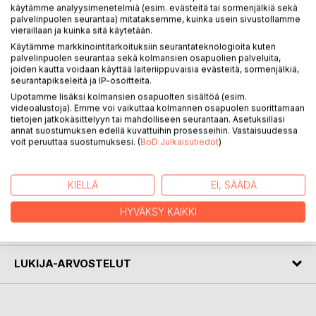
KUVAUS
käytämme analyysimenetelmiä (esim. evästeitä tai sormenjälkiä sekä
palvelinpuolen seurantaa) mitataksemme, kuinka usein sivustollamme
vieraillaan ja kuinka sitä käytetään.
Punertavia kukkasia on Laatokan Karjalassa vuonna 1938
Käytämme markkinointitarkoituksiin seurantateknologioita kuten
syntyneen Martti Hakkaraisen kahdeksas runokirja. Kirja
palvelinpuolen seurantaa sekä kolmansien osapuolien palveluita,
joiden kautta voidaan käyttää laiteriippuvaisia evästeitä, sormenjälkiä,
sisältää reilu seitsemänkymmentä vuosien 2008 ja 2014
seurantapikseleitä ja IP-osoitteita.
välisenä aikana kirjoitettua runoa ja ajatelmaa. Kirjassa on
Upotamme lisäksi kolmansien osapuolten sisältöä (esim.
monipuolisesti erityyppistä runoutta kevyemmistä
videoalustoja). Emme voi vaikuttaa kolmannen osapuolen suorittamaan
lastenrunoista vakavasävyisempään ja melankolisempaan
tietojen jatkokäsittelyyn tai mahdolliseen seurantaan. Asetuksillasi
annat suostumuksen edellä kuvattuihin prosesseihin. Vastaisuudessa
tekstiin. Värikuvat runojen lomassa tuovat oman lisänsä
voit peruuttaa suostumuksesi. (
BoD Julkaisutiedot
)
lukukokemukseen.
KIELLÄ
EI, SÄÄDÄ
KIRJAILIJA
HYVÄKSY KAIKKI
LEHDISTÖARVOSTELUT
LUKIJA-ARVOSTELUT