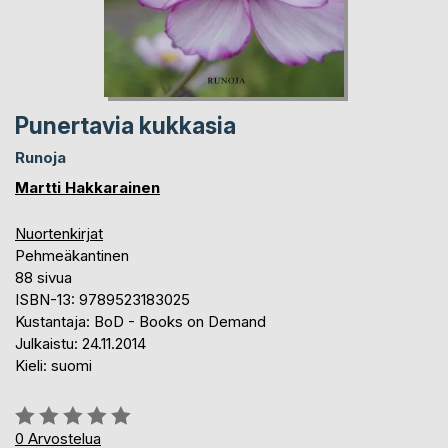
Punertavia kukkasia
Runoja
Martti Hakkarainen
Nuortenkirjat
Pehmeäkantinen
88 sivua
ISBN-13: 9789523183025
Kustantaja: BoD - Books on Demand
Julkaistu: 24.11.2014
Kieli: suomi
Arvostelu::
0%
0
Arvostelua