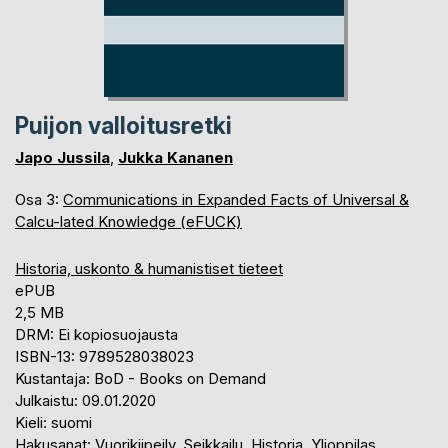
Puijon valloitusretki
Japo Jussila
,
Jukka Kananen
Osa 3:
Communications in Expanded Facts of Universal &
Calcu-lated Knowledge (eFUCK)
Historia, uskonto & humanistiset tieteet
ePUB
2,5 MB
DRM: Ei kopiosuojausta
ISBN-13: 9789528038023
Kustantaja: BoD - Books on Demand
Julkaistu: 09.01.2020
Kieli: suomi
Hakusanat: Vuorikiipeily, Seikkailu, Historia, Ylioppilas,