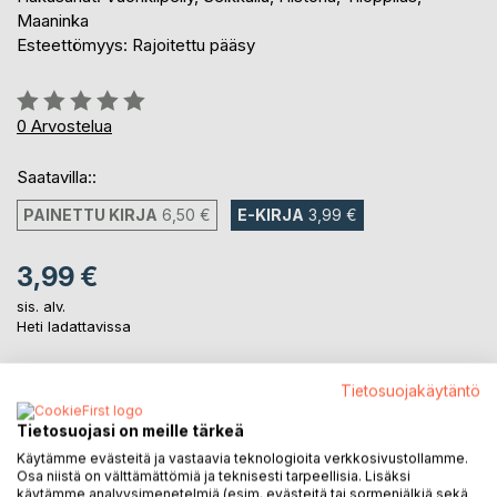
Maaninka
Esteettömyys: Rajoitettu pääsy
Arvostelu::
0%
0
Arvostelua
Saatavilla::
PAINETTU KIRJA
6,50 €
E-KIRJA
3,99 €
3,99 €
sis. alv.
Heti ladattavissa
Tietosuojakäytäntö
LISÄÄ OSTOSKORIIN
Tietosuojasi on meille tärkeä
Käytämme evästeitä ja vastaavia teknologioita verkkosivustollamme.
Lisää muistilistalle
Osa niistä on välttämättömiä ja teknisesti tarpeellisia. Lisäksi
Arvostele tuote
käytämme analyysimenetelmiä (esim. evästeitä tai sormenjälkiä sekä