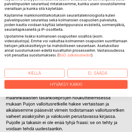
palvelinpuolen seurantaa) mitataksemme, kuinka usein sivustollamme
vieraillaan ja kuinka sitä käytetään.
Käytämme markkinointitarkoituksiin seurantateknologioita kuten
palvelinpuolen seurantaa sekä kolmansien osapuolien palveluita,
joiden kautta voidaan käyttää laiteriippuvaisia evästeitä, sormenjälkiä,
seurantapikseleitä ja IP-osoitteita.
Upotamme lisäksi kolmansien osapuolten sisältöä (esim.
videoalustoja). Emme voi vaikuttaa kolmannen osapuolen suorittamaan
KUVAUS
tietojen jatkokäsittelyyn tai mahdolliseen seurantaan. Asetuksillasi
annat suostumuksen edellä kuvattuihin prosesseihin. Vastaisuudessa
voit peruuttaa suostumuksesi. (
BoD Julkaisutiedot
)
Puijon valloitus on ollut savolaisen mielen päällä pitempään
kuin Maaningalla on satanut vettä tai pielavetistä on käytetty
ratkaisumallina. Puijolle kapuamisen haastetta on pidetty
KIELLÄ
EI, SÄÄDÄ
merkillisen suurena, jonka vuoksi Puijon valloitusretki ei
HYVÄKSY KAIKKI
todennäköisesti olisi onnistunut ilman ylioppilasta ja hänen
oppineita ystäviään. Ylioppilaan kekseliäisyys
maaninkalaisten tasankoleprojen houkuttelemisessa
mukaan Puijon valloitusretkelle hakee vertaistaan ja
aikalaisemme pääsevät viimein todistamaan valloitusretken
vaiheet asiakirjoihin ja valokuviin perustavassa kirjassa.
Puijolle ja takaisin ei ole enää tyhjä fraasi: se on tehty ja
voidaan tehdä uudestaankin.