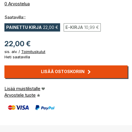
0%
0
Arvostelua
Saatavilla::
PAINETTU KIRJA
22,00 €
E-KIRJA
10,99 €
22,00 €
sis. alv. /
Toimituskulut
Heti saatavilla
LISÄÄ OSTOSKORIIN
Lisää muistilistalle
Arvostele tuote