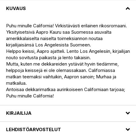
KUVAUS
Puhu minulle California! Virkistävästi erilainen rikosromaani.
Yksityisetsivä Aapro Kauru saa Suomessa asuvalta
amerikkalaiselta naiselta toimeksiannon noutaa
kirjailijaisänsä Los Angelesista Suomeen.
Helppo keissi, Aapro ajatteli. Lento Los Angelesiin, kirjailijan
nouto sovitusta paikasta ja lento takaisin.
Mutta, kuten me dekkareiden ystävät hyvin tiedämme,
helppoja keissejä ei ole olemassakaan. Californiassa
matkan teemaksi vaihtuikin, Aapron sanoin; Murhaa ja
matkailua.
Antoisaa dekkarimatkaa aurinkoiseen Californiaan tarjoaa;
Puhu minulle California!
KIRJAILIJA
LEHDISTÖARVOSTELUT