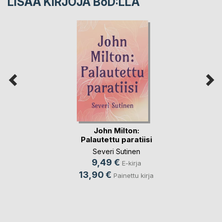
LISÄÄ KIRJOJA B
o
D:LLA
John Milton:
Palautettu paratiisi
Severi Sutinen
9,49 €
E-kirja
13,90 €
Painettu kirja