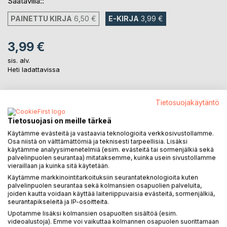
Saatavilla::
PAINETTU KIRJA
6,50 €
E-KIRJA
3,99 €
3,99 €
sis. alv.
Heti ladattavissa
Tietosuojakäytäntö
LISÄÄ OSTOSKORIIN
Tietosuojasi on meille tärkeä
Lisää muistilistalle
Käytämme evästeitä ja vastaavia teknologioita verkkosivustollamme.
Osa niistä on välttämättömiä ja teknisesti tarpeellisia. Lisäksi
Arvostele tuote
käytämme analyysimenetelmiä (esim. evästeitä tai sormenjälkiä sekä
palvelinpuolen seurantaa) mitataksemme, kuinka usein sivustollamme
vieraillaan ja kuinka sitä käytetään.
Käytämme markkinointitarkoituksiin seurantateknologioita kuten
palvelinpuolen seurantaa sekä kolmansien osapuolien palveluita,
joiden kautta voidaan käyttää laiteriippuvaisia evästeitä, sormenjälkiä,
seurantapikseleitä ja IP-osoitteita.
Upotamme lisäksi kolmansien osapuolten sisältöä (esim.
KUVAUS
videoalustoja). Emme voi vaikuttaa kolmannen osapuolen suorittamaan