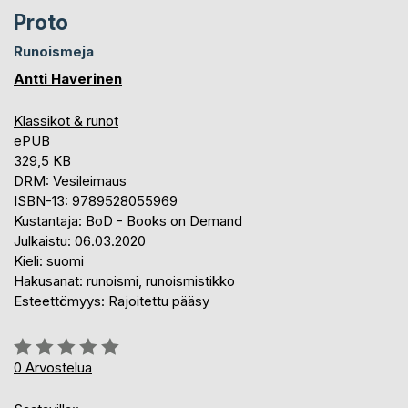
Proto
Runoismeja
Antti Haverinen
Klassikot & runot
ePUB
329,5 KB
DRM: Vesileimaus
ISBN-13: 9789528055969
Kustantaja: BoD - Books on Demand
Julkaistu: 06.03.2020
Kieli: suomi
Hakusanat: runoismi, runoismistikko
Esteettömyys: Rajoitettu pääsy
Arvostelu::
0%
0
Arvostelua