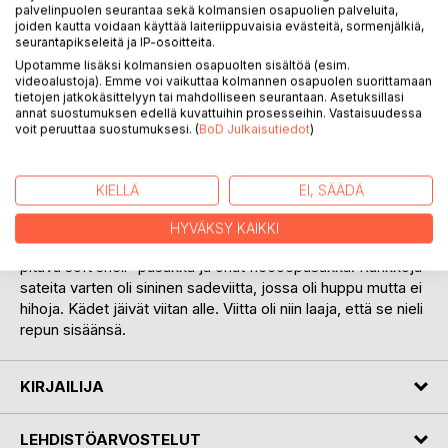
palvelinpuolen seurantaa sekä kolmansien osapuolien palveluita,
joiden kautta voidaan käyttää laiteriippuvaisia evästeitä, sormenjälkiä,
seurantapikseleitä ja IP-osoitteita.
Minulla oli noin vuoden vanhat marketista ostamani
Upotamme lisäksi kolmansien osapuolten sisältöä (esim.
viidenkympin puolipitkävartiset vaellustossut. Olin kävellyt
videoalustoja). Emme voi vaikuttaa kolmannen osapuolen suorittamaan
niillä muutaman yli kymmenen kilometrin päivämatkan
tietojen jatkokäsittelyyn tai mahdolliseen seurantaan. Asetuksillasi
annat suostumuksen edellä kuvattuihin prosesseihin. Vastaisuudessa
syksyllä Saariselällä ja kotona päivittäisiä neljän kilometrin
voit peruuttaa suostumuksesi. (
BoD Julkaisutiedot
)
lenkkejä. Kengät oli sisäänajettu, mutta laatu ei varmaan
paranisi, vaikka kävelisin ne puhki. Asetin ne lähelle
lämpöpatteria, sillä niiden sisäpintakin tuntui hivenen
KIELLÄ
EI, SÄÄDÄ
kostealta.
Matkavarustukseni oli vähäinen. Minulla oli olkihattu,
HYVÄKSY KAIKKI
maastopuvunvärinen hupullinen, vettä ainakin vähän aikaa
pitävä soft shell- pusakka ja ohut fleecepusakka. Rankkoja
sateita varten oli sininen sadeviitta, jossa oli huppu mutta ei
hihoja. Kädet jäivät viitan alle. Viitta oli niin laaja, että se nieli
repun sisäänsä.
KIRJAILIJA
LEHDISTÖARVOSTELUT