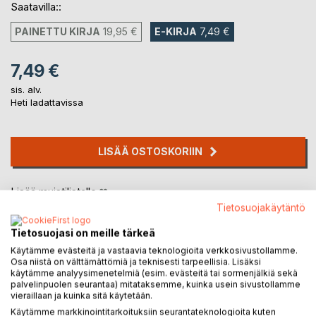
Saatavilla::
PAINETTU KIRJA
19,95 €
E-KIRJA
7,49 €
7,49 €
sis. alv.
Heti ladattavissa
LISÄÄ OSTOSKORIIN
Lisää muistilistalle
Arvostele tuote
Tietosuojakäytäntö
Tietosuojasi on meille tärkeä
Käytämme evästeitä ja vastaavia teknologioita verkkosivustollamme.
Osa niistä on välttämättömiä ja teknisesti tarpeellisia. Lisäksi
käytämme analyysimenetelmiä (esim. evästeitä tai sormenjälkiä sekä
palvelinpuolen seurantaa) mitataksemme, kuinka usein sivustollamme
vieraillaan ja kuinka sitä käytetään.
Käytämme markkinointitarkoituksiin seurantateknologioita kuten
KUVAUS