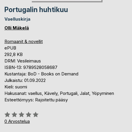
Portugalin huhtikuu
Vaelluskirja
Olli Mäkelä
Romaanit & novellit
ePUB
292,8 KB
DRM: Vesileimaus
ISBN-13: 9789528058687
Kustantaja: BoD - Books on Demand
Julkaistu: 01.09.2022
Kieli: suomi
Hakusanat: vaellus, Kävely, Portugali, Jalat, Yöpyminen
Esteettömyys: Rajoitettu pääsy
Arvostelu::
0%
0
Arvostelua