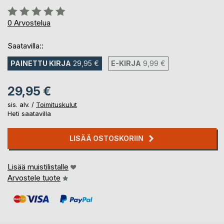
Arvostelu::
0%
0
Arvostelua
Saatavilla::
PAINETTU KIRJA
29,95 €
E-KIRJA
9,99 €
29,95 €
sis. alv. /
Toimituskulut
Heti saatavilla
LISÄÄ OSTOSKORIIN
Lisää muistilistalle
Arvostele tuote