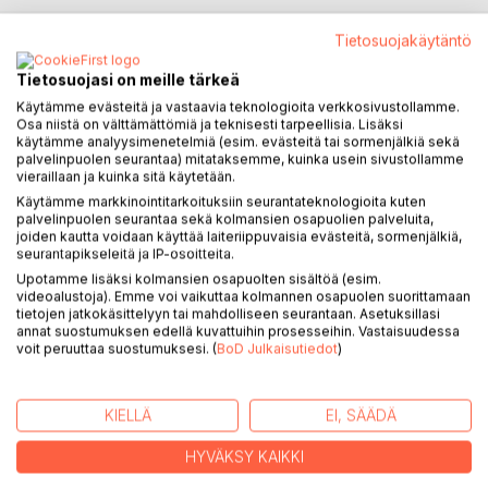
Tietosuojakäytäntö
KUVAUS
Tietosuojasi on meille tärkeä
Käytämme evästeitä ja vastaavia teknologioita verkkosivustollamme.
Osa niistä on välttämättömiä ja teknisesti tarpeellisia. Lisäksi
Tällä kertaa matkani suuntautuu kohden Moldovaa sekä
käytämme analyysimenetelmiä (esim. evästeitä tai sormenjälkiä sekä
Ukrainan satumaista kaupunkia nimeltään Odessa.
palvelinpuolen seurantaa) mitataksemme, kuinka usein sivustollamme
vieraillaan ja kuinka sitä käytetään.
Matkalla ehtii nähdä kaikenlaista. Tutustun uusiin maisemiin
Käytämme markkinointitarkoituksiin seurantateknologioita kuten
mennessäni halki Länsi Ukrainan, missä ylitän Romanian
palvelinpuolen seurantaa sekä kolmansien osapuolien palveluita,
joiden kautta voidaan käyttää laiteriippuvaisia evästeitä, sormenjälkiä,
rajan.
seurantapikseleitä ja IP-osoitteita.
Romanian tiet ovat ruuhkaisia sekä vaarallisia.
Upotamme lisäksi kolmansien osapuolten sisältöä (esim.
Matkani taittuu myös bussilla, koska aikaa on vain
videoalustoja). Emme voi vaikuttaa kolmannen osapuolen suorittamaan
rajallisesti.
tietojen jatkokäsittelyyn tai mahdolliseen seurantaan. Asetuksillasi
annat suostumuksen edellä kuvattuihin prosesseihin. Vastaisuudessa
Bussimatkan varaaminen sekä bussipysäkin löytäminen
voit peruuttaa suostumuksesi. (
BoD Julkaisutiedot
)
tuovat oman mausteen seikkailulle. Mukana kuvia sekä
karttoja.
KIELLÄ
EI, SÄÄDÄ
KIRJAILIJA
HYVÄKSY KAIKKI