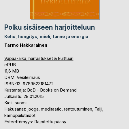
Polku sisäiseen harjoitteluun
Keho, hengitys, mieli, tunne ja energia
Tarmo Hakkarainen
Vapaa-aika, harrastukset & kulttuuri
ePUB
11,6 MB
DRM: Vesileimaus
ISBN-13: 9789523181472
Kustantaja: BoD - Books on Demand
Julkaistu: 28.01.2015
Kieli: suomi
Hakusanat: jooga, meditaatio, rentoutuminen, Taiji,
kamppailutaidot
Esteettömyys: Rajoitettu pääsy