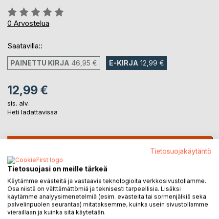
Arvostelu::
0%
0
Arvostelua
Saatavilla::
PAINETTU KIRJA
46,95 €
E-KIRJA
12,99 €
12,99 €
sis. alv.
Heti ladattavissa
LISÄÄ OSTOSKORIIN
Tietosuojakäytäntö
Tietosuojasi on meille tärkeä
Lisää muistilistalle
Käytämme evästeitä ja vastaavia teknologioita verkkosivustollamme.
Arvostele tuote
Osa niistä on välttämättömiä ja teknisesti tarpeellisia. Lisäksi
käytämme analyysimenetelmiä (esim. evästeitä tai sormenjälkiä sekä
palvelinpuolen seurantaa) mitataksemme, kuinka usein sivustollamme
vieraillaan ja kuinka sitä käytetään.