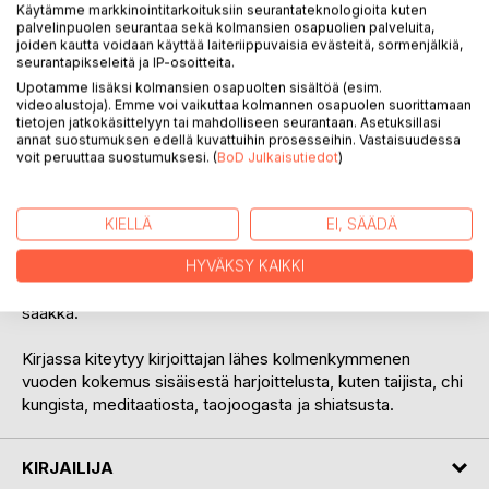
Käytämme markkinointitarkoituksiin seurantateknologioita kuten
palvelinpuolen seurantaa sekä kolmansien osapuolien palveluita,
joiden kautta voidaan käyttää laiteriippuvaisia evästeitä, sormenjälkiä,
seurantapikseleitä ja IP-osoitteita.
Upotamme lisäksi kolmansien osapuolten sisältöä (esim.
KUVAUS
videoalustoja). Emme voi vaikuttaa kolmannen osapuolen suorittamaan
tietojen jatkokäsittelyyn tai mahdolliseen seurantaan. Asetuksillasi
annat suostumuksen edellä kuvattuihin prosesseihin. Vastaisuudessa
Polku sisäiseen harjoitteluun esittelee yksinkertaisia ja
voit peruuttaa suostumuksesi. (
BoD Julkaisutiedot
)
tehokkaita harjoitteita kaikille rentoudesta, hiljentymisestä,
sisäisestä voimasta ja energiasta kiinnostuneille. Yleensä
näitä asioita tarkastellaan yhden lajin kautta, mutta kirjassa
KIELLÄ
EI, SÄÄDÄ
aihetta lähestytään yli lajirajojen. Harjoitteet ja niiden
perusperiaatteet ulottuvat jokapäiväiseen elämään,
HYVÄKSY KAIKKI
meditaatioon, terveysharjoitteisiin ja jopa kamppailutaitoihin
saakka.
Kirjassa kiteytyy kirjoittajan lähes kolmenkymmenen
vuoden kokemus sisäisestä harjoittelusta, kuten taijista, chi
kungista, meditaatiosta, taojoogasta ja shiatsusta.
KIRJAILIJA