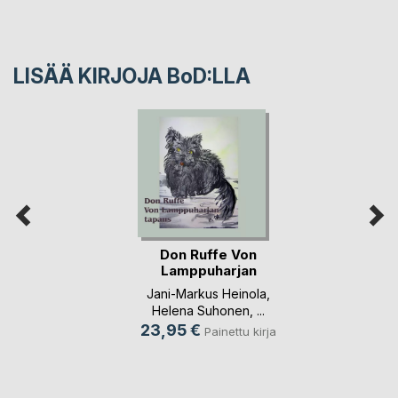
LISÄÄ KIRJOJA B
o
D:LLA
Don Ruffe Von
Lamppuharjan
tapaus
Jani-Markus Heinola
,
Helena Suhonen
, ...
23,95 €
Painettu kirja