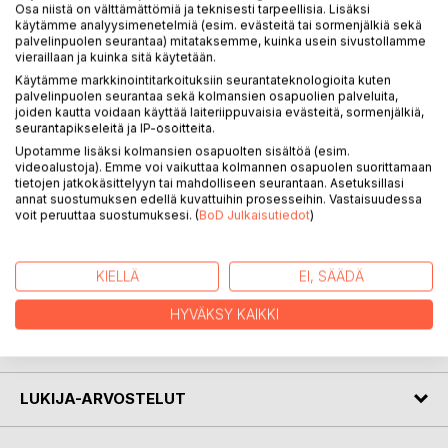
Osa niistä on välttämättömiä ja teknisesti tarpeellisia. Lisäksi
"Polittinen broileri ja muuta vaalikarjaa" on Jani-Markus
käytämme analyysimenetelmiä (esim. evästeitä tai sormenjälkiä sekä
palvelinpuolen seurantaa) mitataksemme, kuinka usein sivustollamme
Heinolan järjestyksessään toinen teos, joka tällä kertaa
vieraillaan ja kuinka sitä käytetään.
tarkkailee maailmanmenoa kuvin ja runoin. Kirjasen verran
Käytämme markkinointitarkoituksiin seurantateknologioita kuten
maallikon silmiin piirtyneitä havaintoja
palvelinpuolen seurantaa sekä kolmansien osapuolien palveluita,
hyvinvointiyhteiskuntamme oravanpyörästä.
joiden kautta voidaan käyttää laiteriippuvaisia evästeitä, sormenjälkiä,
seurantapikseleitä ja IP-osoitteita.
"Maailma muuttuu, ihmiset muuttuvat, mätä on ja mätä
Upotamme lisäksi kolmansien osapuolten sisältöä (esim.
videoalustoja). Emme voi vaikuttaa kolmannen osapuolen suorittamaan
pysyy. " Maailmankuvia punkhenkiseen hintaan alkaen
tietojen jatkokäsittelyyn tai mahdolliseen seurantaan. Asetuksillasi
9,95€
annat suostumuksen edellä kuvattuihin prosesseihin. Vastaisuudessa
voit peruuttaa suostumuksesi. (
BoD Julkaisutiedot
)
KIELLÄ
EI, SÄÄDÄ
KIRJAILIJA
HYVÄKSY KAIKKI
LEHDISTÖARVOSTELUT
LUKIJA-ARVOSTELUT