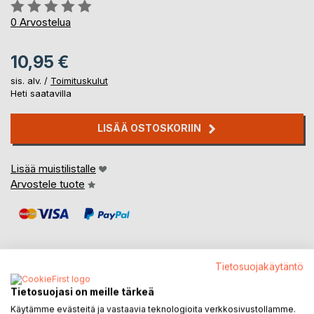
Arvostelu::
0%
0
Arvostelua
10,95 €
sis. alv. /
Toimituskulut
Heti saatavilla
LISÄÄ OSTOSKORIIN
Lisää muistilistalle
Arvostele tuote
Tietosuojakäytäntö
KUVAUS
Tietosuojasi on meille tärkeä
Käytämme evästeitä ja vastaavia teknologioita verkkosivustollamme.