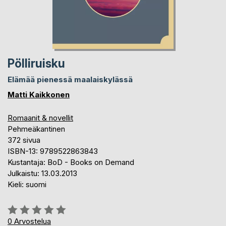
Pölliruisku
Elämää pienessä maalaiskylässä
Matti Kaikkonen
Romaanit & novellit
Pehmeäkantinen
372 sivua
ISBN-13: 9789522863843
Kustantaja: BoD - Books on Demand
Julkaistu: 13.03.2013
Kieli: suomi
Arvostelu::
0%
0
Arvostelua