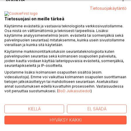
KUVAUS
Tietosuojakäytäntö
Kirja kertoo elämästä pienessä maalaiskylässä lähellä
Tietosuojasi on meille tärkeä
itärajaa. Tällaisia kyliä oli 1900-luvulla ympäri Suomen.
Käytämme evästeitä ja vastaavia teknologioita verkkosivustollamme.
Suomen itsenäisyyden pari ensimmäistä vuosikymmentä
Osa niistä on välttämättömiä ja teknisesti tarpeellisia. Lisäksi
käytämme analyysimenetelmiä (esim. evästeitä tai sormenjälkiä sekä
olivat epävarmuuden ja levottomuuden aikaa. Itänaapurissa
palvelinpuolen seurantaa) mitataksemme, kuinka usein sivustollamme
oli uusi järjestys, jonka tarkoitus oli levittäytyä ympäri
vieraillaan ja kuinka sitä käytetään.
maailman. 1930-luvulla vallitsi maailmanlaajuinen lama, joka
Käytämme markkinointitarkoituksiin seurantateknologioita kuten
vaikutti myös Suomen oloihin. Sisällissodasta oli kulunut
palvelinpuolen seurantaa sekä kolmansien osapuolien palveluita,
joiden kautta voidaan käyttää laiteriippuvaisia evästeitä, sormenjälkiä,
runsaat parikymmentä vuotta, ja ihmisten mielissä olivat
seurantapikseleitä ja IP-osoitteita.
edelleen sodan julmuudet ja vankileirit. Puturan kylässä,
Upotamme lisäksi kolmansien osapuolten sisältöä (esim.
josta tämä tarina kertoo, suojeluskunta toimi edelleen.
videoalustoja). Emme voi vaikuttaa kolmannen osapuolen suorittamaan
Kaikki eivät sitä hyvällä silmällä katsoneet, ja joskus asiasta
tietojen jatkokäsittelyyn tai mahdolliseen seurantaan. Asetuksillasi
saattoi tulla pientä sanaharkkaa...
annat suostumuksen edellä kuvattuihin prosesseihin. Vastaisuudessa
voit peruuttaa suostumuksesi. (
BoD Julkaisutiedot
)
Kirjassa kerrotaan tarinoita savotoilta, metsäkämpiltä ja
uittojoilta. Tietenkin myös metsästys ja kalastus olivat
tärkeä osa ihmisten ruokataloutta. Osa näistä tarinoista on
KIELLÄ
EI, SÄÄDÄ
kirjailijan kokemia ja kuulemia, osa muiden ihmisten
kertomia. Kaikki tarinat perustuvat tositapahtumiin, jotka
HYVÄKSY KAIKKI
ovat tapahtuneet "jollekin jossakin".