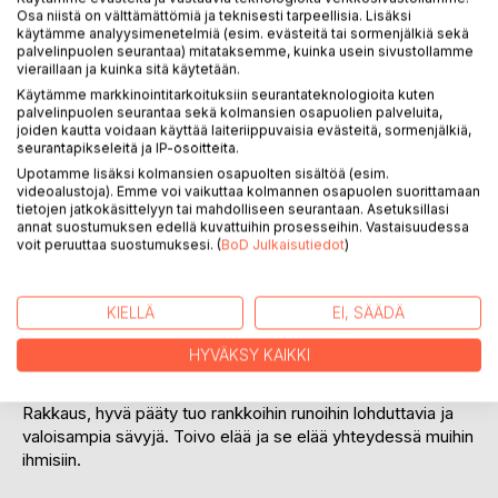
Osa niistä on välttämättömiä ja teknisesti tarpeellisia. Lisäksi
käytämme analyysimenetelmiä (esim. evästeitä tai sormenjälkiä sekä
palvelinpuolen seurantaa) mitataksemme, kuinka usein sivustollamme
vieraillaan ja kuinka sitä käytetään.
KUVAUS
Käytämme markkinointitarkoituksiin seurantateknologioita kuten
palvelinpuolen seurantaa sekä kolmansien osapuolien palveluita,
joiden kautta voidaan käyttää laiteriippuvaisia evästeitä, sormenjälkiä,
seurantapikseleitä ja IP-osoitteita.
Pimeyden sävyt on rap-artisti ja tekstintekijä Matta K:n
Upotamme lisäksi kolmansien osapuolten sisältöä (esim.
ensimmäinen runokirja ja uusi aluevaltaus. Pimeyden sävyt
videoalustoja). Emme voi vaikuttaa kolmannen osapuolen suorittamaan
koostuu viidestä toisiinsa limittyvästä teemasta: Törmäys
tietojen jatkokäsittelyyn tai mahdolliseen seurantaan. Asetuksillasi
planeettaan, Aika ei armahda, Mieleni meri, Pimeys, syvä
annat suostumuksen edellä kuvattuihin prosesseihin. Vastaisuudessa
voit peruuttaa suostumuksesi. (
BoD Julkaisutiedot
)
pääty ja Rakkaus, hyvä pääty.
Selkeästi jäsennetyt teemat pitävät sisällään noin 60 runoa,
KIELLÄ
EI, SÄÄDÄ
joissa ihminen törmää yhteiskunnan ja kulttuurin rakenteisiin
ja normistoon. Sisäiset kamppailut vs. ulkoiset
HYVÄKSY KAIKKI
odotusnormit koskettavat syvään päätyyn asti.
Rakkaus, hyvä pääty tuo rankkoihin runoihin lohduttavia ja
valoisampia sävyjä. Toivo elää ja se elää yhteydessä muihin
ihmisiin.