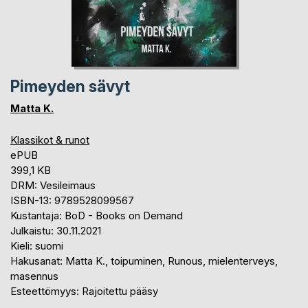
Pimeyden sävyt
Matta K.
Klassikot & runot
ePUB
399,1 KB
DRM: Vesileimaus
ISBN-13: 9789528099567
Kustantaja: BoD - Books on Demand
Julkaistu: 30.11.2021
Kieli: suomi
Hakusanat: Matta K., toipuminen, Runous, mielenterveys,
masennus
Esteettömyys: Rajoitettu pääsy