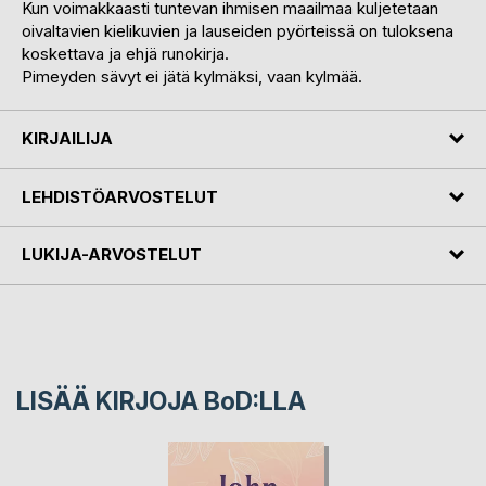
Kun voimakkaasti tuntevan ihmisen maailmaa kuljetetaan
oivaltavien kielikuvien ja lauseiden pyörteissä on tuloksena
koskettava ja ehjä runokirja.
Pimeyden sävyt ei jätä kylmäksi, vaan kylmää.
KIRJAILIJA
LEHDISTÖARVOSTELUT
LUKIJA-ARVOSTELUT
LISÄÄ KIRJOJA B
o
D:LLA