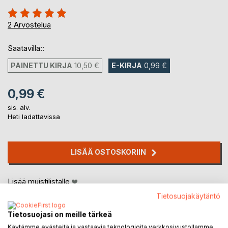
Arvostelu::
100%
2
Arvostelua
Saatavilla::
PAINETTU KIRJA
10,50 €
E-KIRJA
0,99 €
0,99 €
sis. alv.
Heti ladattavissa
LISÄÄ OSTOSKORIIN
Lisää muistilistalle
Arvostele tuote
Tietosuojakäytäntö
Tietosuojasi on meille tärkeä
Käytämme evästeitä ja vastaavia teknologioita verkkosivustollamme.