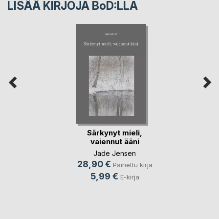
LISÄÄ KIRJOJA B
o
D:LLA
Särkynyt mieli,
vaiennut ääni
Jade Jensen
28,90 €
Painettu kirja
5,99 €
E-kirja