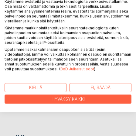
Käytämme evästeitä ja vastaavia teknologioita verkkosivustollamme.
KUVAUS
Osa niistä on välttämättömiä ja teknisesti tarpeellisia. Lisäksi
käytämme analyysimenetelmiä (esim. evästeitä tai sormenjälkiä sekä
palvelinpuolen seurantaa) mitataksemme, kuinka usein sivustollamme
vieraillaan ja kuinka sitä käytetään.
Runoja ja kuvia traumatisoivista kokemuksista ja niiden
Käytämme markkinointitarkoituksiin seurantateknologioita kuten
vaikutuksista. Alkaen lapsuudesta, jatkuen elämästä
palvelinpuolen seurantaa sekä kolmansien osapuolien palveluita,
huostaanotettuna laitoksissa ja päättyen psykoterapian
joiden kautta voidaan käyttää laiteriippuvaisia evästeitä, sormenjälkiä,
haasteisiin. Elämästäni tuskassa ja pimeydessä, lopulta
seurantapikseleitä ja IP-osoitteita.
kuitenkin löytäen myös toivoa.
Upotamme lisäksi kolmansien osapuolten sisältöä (esim.
videoalustoja). Emme voi vaikuttaa kolmannen osapuolen suorittamaan
tietojen jatkokäsittelyyn tai mahdolliseen seurantaan. Asetuksillasi
annat suostumuksen edellä kuvattuihin prosesseihin. Vastaisuudessa
KIRJAILIJA
voit peruuttaa suostumuksesi. (
BoD Julkaisutiedot
)
LEHDISTÖARVOSTELUT
KIELLÄ
EI, SÄÄDÄ
LUKIJA-ARVOSTELUT
HYVÄKSY KAIKKI