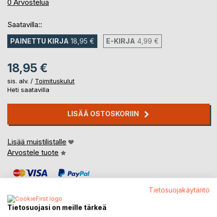
0%
0
Arvostelua
Saatavilla::
PAINETTU KIRJA
18,95 €
E-KIRJA
4,99 €
18,95 €
sis. alv. /
Toimituskulut
Heti saatavilla
LISÄÄ OSTOSKORIIN
Lisää muistilistalle
Arvostele tuote
Tietosuojakäytäntö
Tietosuojasi on meille tärkeä